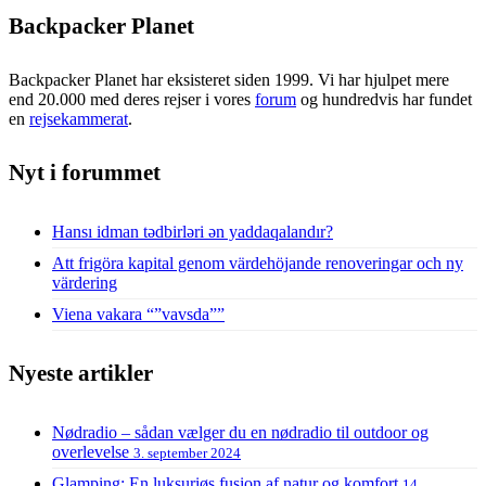
Backpacker Planet
Backpacker Planet har eksisteret siden 1999. Vi har hjulpet mere
end 20.000 med deres rejser i vores
forum
og hundredvis har fundet
en
rejsekammerat
.
Nyt i forummet
Hansı idman tədbirləri ən yaddaqalandır?
Att frigöra kapital genom värdehöjande renoveringar och ny
värdering
Viena vakara “”vavsda””
Nyeste artikler
Nødradio – sådan vælger du en nødradio til outdoor og
overlevelse
3. september 2024
Glamping: En luksuriøs fusion af natur og komfort
14.