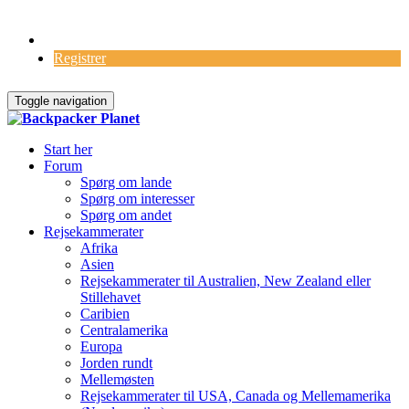
Log Ind
Registrer
Toggle navigation
Start her
Forum
Spørg om lande
Spørg om interesser
Spørg om andet
Rejsekammerater
Afrika
Asien
Rejsekammerater til Australien, New Zealand eller
Stillehavet
Caribien
Centralamerika
Europa
Jorden rundt
Mellemøsten
Rejsekammerater til USA, Canada og Mellemamerika