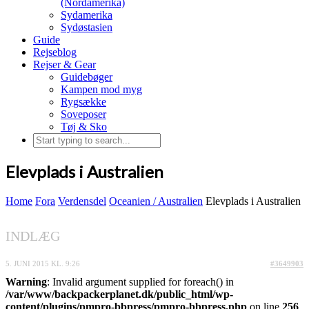
(Nordamerika)
Sydamerika
Sydøstasien
Guide
Rejseblog
Rejser & Gear
Guidebøger
Kampen mod myg
Rygsække
Soveposer
Tøj & Sko
Elevplads i Australien
Home
Fora
Verdensdel
Oceanien / Australien
Elevplads i Australien
INDLÆG
5. JUNI 2015 KL. 9:26
#3649903
Warning
: Invalid argument supplied for foreach() in
/var/www/backpackerplanet.dk/public_html/wp-
content/plugins/pmpro-bbpress/pmpro-bbpress.php
on line
256