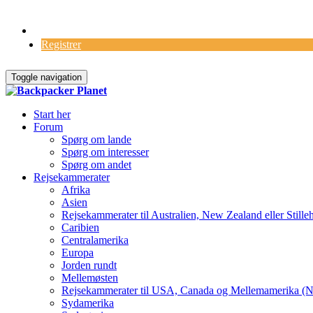
Log Ind
Registrer
Toggle navigation
Start her
Forum
Spørg om lande
Spørg om interesser
Spørg om andet
Rejsekammerater
Afrika
Asien
Rejsekammerater til Australien, New Zealand eller Stille
Caribien
Centralamerika
Europa
Jorden rundt
Mellemøsten
Rejsekammerater til USA, Canada og Mellemamerika (N
Sydamerika