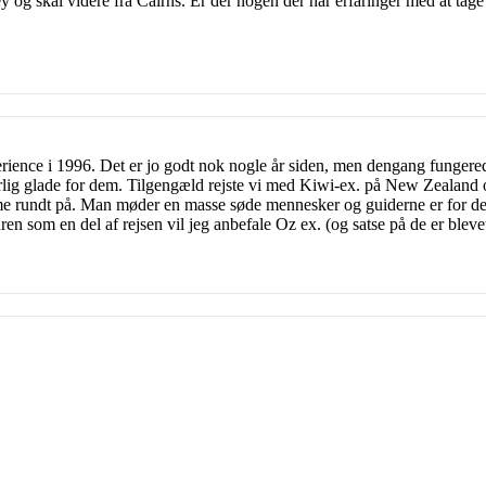
 og skal videre fra Cairns. Er der nogen der har erfaringer med at tage 
rience i 1996. Det er jo godt nok nogle år siden, men dengang fungere
ærlig glade for dem. Tilgengæld rejste vi med Kiwi-ex. på New Zealand og
 rundt på. Man møder en masse søde mennesker og guiderne er for det 
ren som en del af rejsen vil jeg anbefale Oz ex. (og satse på de er bleve