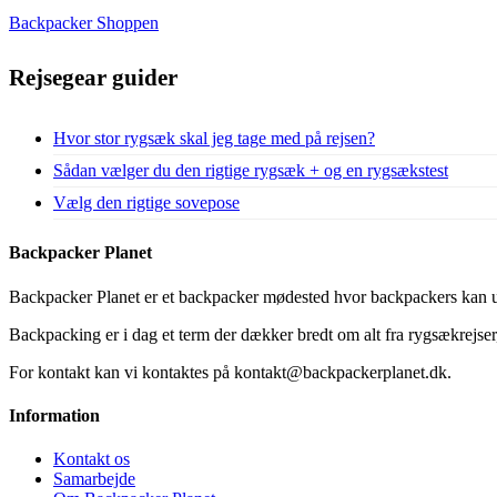
Backpacker Shoppen
Rejsegear guider
Hvor stor rygsæk skal jeg tage med på rejsen?
Sådan vælger du den rigtige rygsæk + og en rygsækstest
Vælg den rigtige sovepose
Backpacker Planet
Backpacker Planet er et backpacker mødested hvor backpackers kan ud
Backpacking er i dag et term der dækker bredt om alt fra rygsækrejser, 
For kontakt kan vi kontaktes på kontakt@backpackerplanet.dk.
Information
Kontakt os
Samarbejde