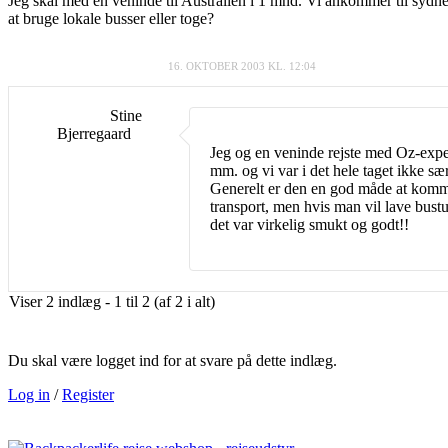
Jeg skal med en veninde til Australien i 1 mnd. Vi ankommer til sydney
at bruge lokale busser eller toge?
16. OKTOBER 2003 KL. 12:04
Stine
Bjerregaard
Jeg og en veninde rejste med Oz-expe
mm. og vi var i det hele taget ikke s
Generelt er den en god måde at komme
transport, men hvis man vil lave bustu
det var virkelig smukt og godt!!
Viser 2 indlæg - 1 til 2 (af 2 i alt)
Du skal være logget ind for at svare på dette indlæg.
Log in
/
Register