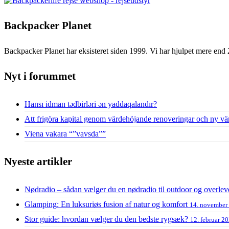
Backpacker Planet
Backpacker Planet har eksisteret siden 1999. Vi har hjulpet mere end 
Nyt i forummet
Hansı idman tədbirləri ən yaddaqalandır?
Att frigöra kapital genom värdehöjande renoveringar och ny vä
Viena vakara “”vavsda””
Nyeste artikler
Nødradio – sådan vælger du en nødradio til outdoor og overlev
Glamping: En luksuriøs fusion af natur og komfort
14. november
Stor guide: hvordan vælger du den bedste rygsæk?
12. februar 2