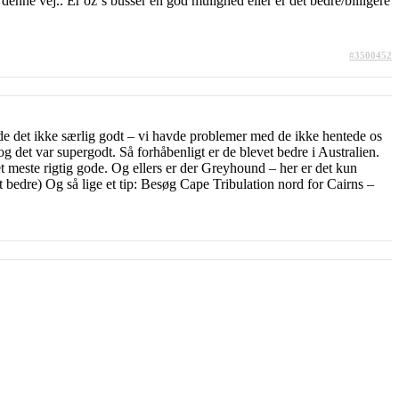
denne vej.. Er oz´s busser en god mulighed eller er det bedre/billigere
#3500452
de det ikke særlig godt – vi havde problemer med de ikke hentede os
 det var supergodt. Så forhåbenligt er de blevet bedre i Australien.
meste rigtig gode. Og ellers er der Greyhound – her er det kun
t bedre) Og så lige et tip: Besøg Cape Tribulation nord for Cairns –