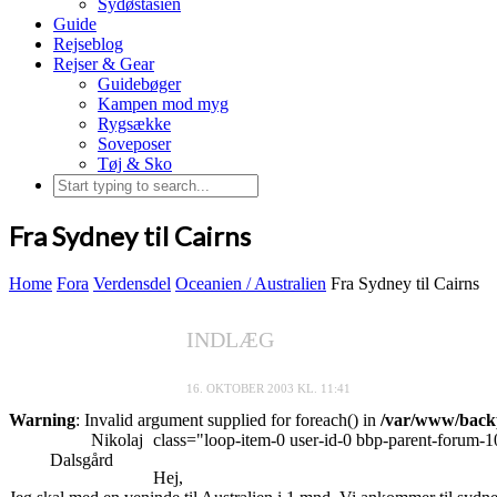
Sydøstasien
Guide
Rejseblog
Rejser & Gear
Guidebøger
Kampen mod myg
Rygsække
Soveposer
Tøj & Sko
Fra Sydney til Cairns
Home
Fora
Verdensdel
Oceanien / Australien
Fra Sydney til Cairns
INDLÆG
16. OKTOBER 2003 KL. 11:41
Warning
: Invalid argument supplied for foreach() in
/var/www/backp
Nikolaj
class="loop-item-0 user-id-0 bbp-parent-forum-1
Dalsgård
Hej,