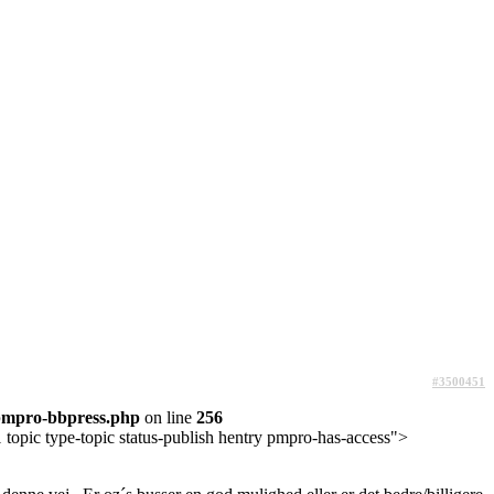
#3500451
pmpro-bbpress.php
on line
256
topic type-topic status-publish hentry pmpro-has-access">