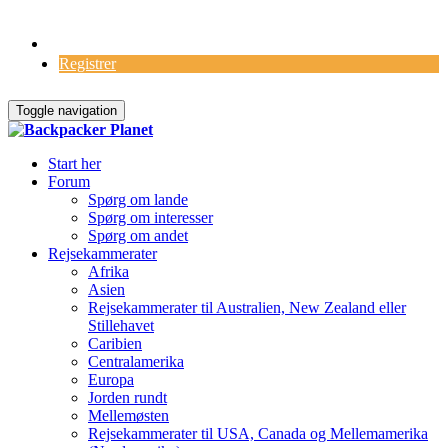
Log Ind
Registrer
Toggle navigation
Start her
Forum
Spørg om lande
Spørg om interesser
Spørg om andet
Rejsekammerater
Afrika
Asien
Rejsekammerater til Australien, New Zealand eller
Stillehavet
Caribien
Centralamerika
Europa
Jorden rundt
Mellemøsten
Rejsekammerater til USA, Canada og Mellemamerika