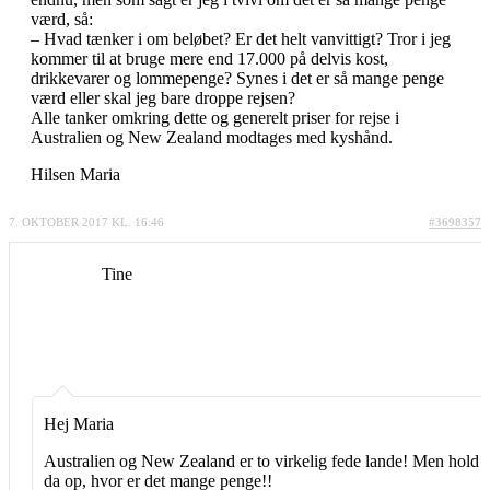
værd, så:
– Hvad tænker i om beløbet? Er det helt vanvittigt? Tror i jeg
kommer til at bruge mere end 17.000 på delvis kost,
drikkevarer og lommepenge? Synes i det er så mange penge
værd eller skal jeg bare droppe rejsen?
Alle tanker omkring dette og generelt priser for rejse i
Australien og New Zealand modtages med kyshånd.
Hilsen Maria
7. OKTOBER 2017 KL. 16:46
#3698357
Tine
Hej Maria
Australien og New Zealand er to virkelig fede lande! Men hold
da op, hvor er det mange penge!!