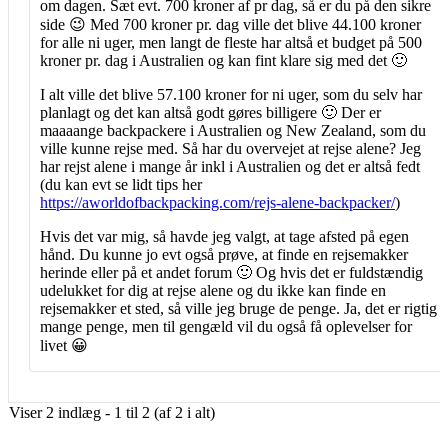
om dagen. Sæt evt. 700 kroner af pr dag, så er du på den sikre
side 😉 Med 700 kroner pr. dag ville det blive 44.100 kroner
for alle ni uger, men langt de fleste har altså et budget på 500
kroner pr. dag i Australien og kan fint klare sig med det 🙂
I alt ville det blive 57.100 kroner for ni uger, som du selv har
planlagt og det kan altså godt gøres billigere 🙂 Der er
maaaange backpackere i Australien og New Zealand, som du
ville kunne rejse med. Så har du overvejet at rejse alene? Jeg
har rejst alene i mange år inkl i Australien og det er altså fedt
(du kan evt se lidt tips her
https://aworldofbackpacking.com/rejs-alene-backpacker/
)
Hvis det var mig, så havde jeg valgt, at tage afsted på egen
hånd. Du kunne jo evt også prøve, at finde en rejsemakker
herinde eller på et andet forum 🙂 Og hvis det er fuldstændig
udelukket for dig at rejse alene og du ikke kan finde en
rejsemakker et sted, så ville jeg bruge de penge. Ja, det er rigtig
mange penge, men til gengæld vil du også få oplevelser for
livet 😀
Viser 2 indlæg - 1 til 2 (af 2 i alt)