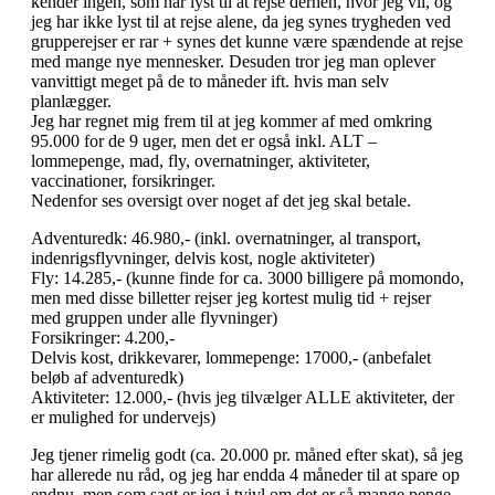
kender ingen, som har lyst til at rejse derhen, hvor jeg vil, og
jeg har ikke lyst til at rejse alene, da jeg synes trygheden ved
grupperejser er rar + synes det kunne være spændende at rejse
med mange nye mennesker. Desuden tror jeg man oplever
vanvittigt meget på de to måneder ift. hvis man selv
planlægger.
Jeg har regnet mig frem til at jeg kommer af med omkring
95.000 for de 9 uger, men det er også inkl. ALT –
lommepenge, mad, fly, overnatninger, aktiviteter,
vaccinationer, forsikringer.
Nedenfor ses oversigt over noget af det jeg skal betale.
Adventuredk: 46.980,- (inkl. overnatninger, al transport,
indenrigsflyvninger, delvis kost, nogle aktiviteter)
Fly: 14.285,- (kunne finde for ca. 3000 billigere på momondo,
men med disse billetter rejser jeg kortest mulig tid + rejser
med gruppen under alle flyvninger)
Forsikringer: 4.200,-
Delvis kost, drikkevarer, lommepenge: 17000,- (anbefalet
beløb af adventuredk)
Aktiviteter: 12.000,- (hvis jeg tilvælger ALLE aktiviteter, der
er mulighed for undervejs)
Jeg tjener rimelig godt (ca. 20.000 pr. måned efter skat), så jeg
har allerede nu råd, og jeg har endda 4 måneder til at spare op
endnu, men som sagt er jeg i tvivl om det er så mange penge