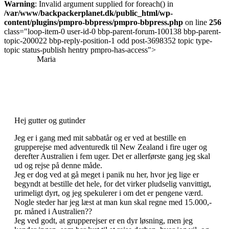
Warning
: Invalid argument supplied for foreach() in
/var/www/backpackerplanet.dk/public_html/wp-
content/plugins/pmpro-bbpress/pmpro-bbpress.php
on line
256
class="loop-item-0 user-id-0 bbp-parent-forum-100138 bbp-parent-
topic-200022 bbp-reply-position-1 odd post-3698352 topic type-
topic status-publish hentry pmpro-has-access">
Maria
Hej gutter og gutinder
Jeg er i gang med mit sabbatår og er ved at bestille en
grupperejse med adventuredk til New Zealand i fire uger og
derefter Australien i fem uger. Det er allerførste gang jeg skal
ud og rejse på denne måde.
Jeg er dog ved at gå meget i panik nu her, hvor jeg lige er
begyndt at bestille det hele, for det virker pludselig vanvittigt,
urimeligt dyrt, og jeg spekulerer i om det er pengene værd.
Nogle steder har jeg læst at man kun skal regne med 15.000,-
pr. måned i Australien??
Jeg ved godt, at grupperejser er en dyr løsning, men jeg