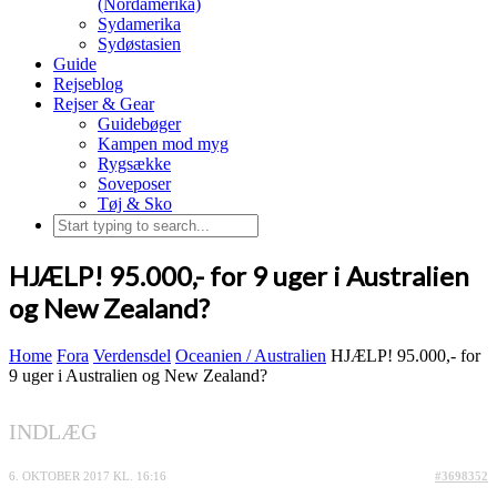
(Nordamerika)
Sydamerika
Sydøstasien
Guide
Rejseblog
Rejser & Gear
Guidebøger
Kampen mod myg
Rygsække
Soveposer
Tøj & Sko
HJÆLP! 95.000,- for 9 uger i Australien
og New Zealand?
Home
Fora
Verdensdel
Oceanien / Australien
HJÆLP! 95.000,- for
9 uger i Australien og New Zealand?
INDLÆG
6. OKTOBER 2017 KL. 16:16
#3698352