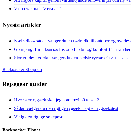
Att frigöra kapital genom värdehöjande renoveringar och ny vä
Viena vakara “”vavsda””
Nyeste artikler
Nødradio – sådan vælger du en nødradio til outdoor og overlev
Glamping: En luksuriøs fusion af natur og komfort
14. november
Stor guide: hvordan vælger du den bedste rygsæk?
12. februar 2
Backpacker Shoppen
Rejsegear guider
Hvor stor rygsæk skal jeg tage med på rejsen?
Sådan vælger du den rigtige rygsæk + og en rygsækstest
Vælg den rigtige sovepose
Backpacker Planet