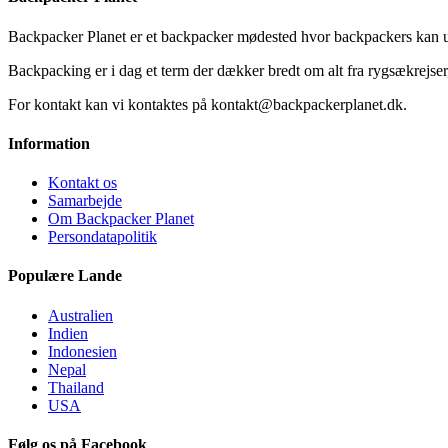
Backpacker Planet er et backpacker mødested hvor backpackers kan ud
Backpacking er i dag et term der dækker bredt om alt fra rygsækrejser, 
For kontakt kan vi kontaktes på kontakt@backpackerplanet.dk.
Information
Kontakt os
Samarbejde
Om Backpacker Planet
Persondatapolitik
Populære Lande
Australien
Indien
Indonesien
Nepal
Thailand
USA
Følg os på Facebook