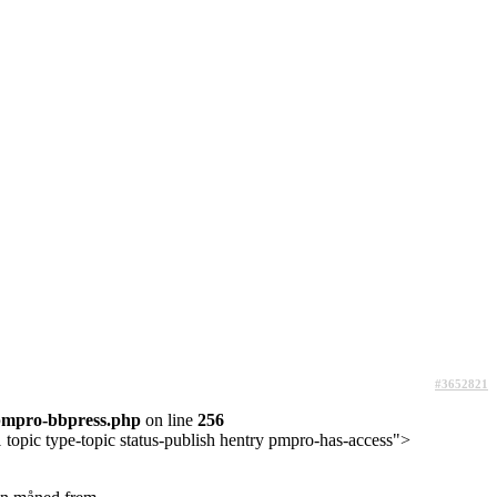
#3652821
pmpro-bbpress.php
on line
256
topic type-topic status-publish hentry pmpro-has-access">