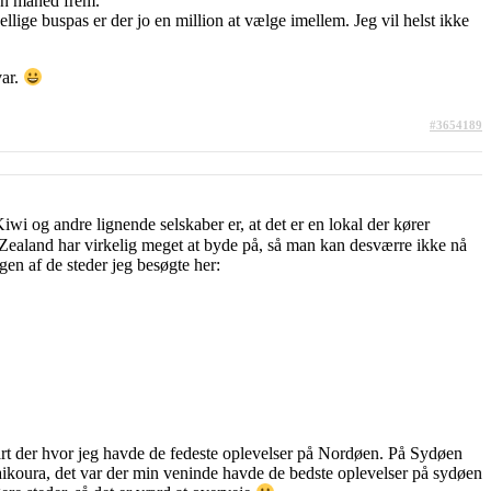
 en måned frem.
ige buspas er der jo en million at vælge imellem. Jeg vil helst ikke
var.
#3654189
wi og andre lignende selskaber er, at det er en lokal der kører
 Zealand har virkelig meget at byde på, så man kan desværre ikke nå
gen af de steder jeg besøgte her:
art der hvor jeg havde de fedeste oplevelser på Nordøen. På Sydøen
ikoura, det var der min veninde havde de bedste oplevelser på sydøen