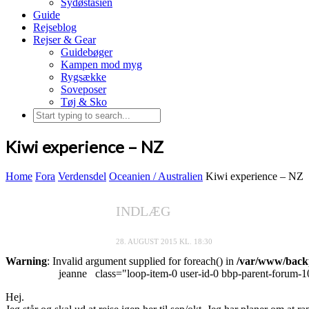
Sydøstasien
Guide
Rejseblog
Rejser & Gear
Guidebøger
Kampen mod myg
Rygsække
Soveposer
Tøj & Sko
Kiwi experience – NZ
Home
Fora
Verdensdel
Oceanien / Australien
Kiwi experience – NZ
INDLÆG
28. AUGUST 2015 KL. 18:30
Warning
: Invalid argument supplied for foreach() in
/var/www/backp
jeanne
class="loop-item-0 user-id-0 bbp-parent-forum-1
Hej.