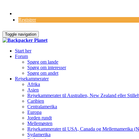
Log Ind
Registrer
Toggle navigation
Start her
Forum
Spørg om lande
Spørg om interesser
Spørg om andet
Rejsekammerater
Afrika
Asien
Rejsekammerater til Australien, New Zealand eller Stille
Caribien
Centralamerika
Europa
Jorden rundt
Mellemøsten
Rejsekammerater til USA, Canada og Mellemamerika (N
Sydamerika