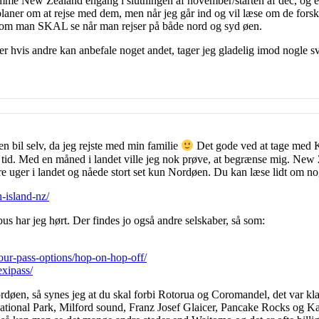
at ramme New Zealand engang i slutningen af november/starten af dec, og
ner om at rejse med dem, men når jeg går ind og vil læse om de forskell
g, som man SKAL se når man rejser på både nord og syd øen.
r hvis andre kan anbefale noget andet, tager jeg gladelig imod nogle s
n bil selv, da jeg rejste med min familie
Det gode ved at tage med Ki
t tid. Med en måned i landet ville jeg nok prøve, at begrænse mig. New
tre uger i landet og nåede stort set kun Nordøen. Du kan læse lidt om no
-island-nz/
us har jeg hørt. Der findes jo også andre selskaber, så som:
our-pass-options/hop-on-hop-off/
exipass/
døen, så synes jeg at du skal forbi Rotorua og Coromandel, det var kl
tional Park, Milford sound, Franz Josef Glaicer, Pancake Rocks og Ka