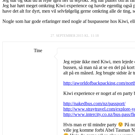
Jeg står og skal ud at rejse igen her til sep/okt. Jeg har planer om 
Jeg har hørt meget omkring Kiwi experience og havde egentlig også pla
have det alt for dyrt, men vil selvfølgelig gerne omkring alle de tin
Nogle som har gode erfaringer med nogle af buspassene hos Kiwi, elle
27. SEPTEMBER 2015 KL. 11:18
Tine
Jeg rejste ikke med Kiwi, men lejede e
bussen, så man nå at se en del på kor
alt på en måned. Jeg brugte sidste år 
http://aworldofbackpacking.com/north
Kiwi experience er noget af en party b
http://nakedbus.com/nz/passport/
http://www.straytravel.com/explore-y
http://www.intercity.co.nz/bus-pass/fl
Hvis man er til mindre party
På nor
ville jeg komme forbi Abel Tasman Na