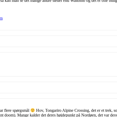
å kan man se det mange andre steder end Waitomo og det er ofte billige
om
har flere spørgsmål
Hov, Tongariro Alpine Crossing, det er et trek, s
nt doom). Mange kalder det deres højdepunkt på Nordøen, det var des