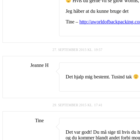
Hvis du gerne vil se glow worms, s
Jeg håber at du kunne bruge det
Tine –
http://aworldofbackpacking.c
27. SEPTEMBER 2015 KL. 19:57
Jeanne H
Det hjalp mig bestemt. Tusind tak
29. SEPTEMBER 2015 KL. 17:41
Tine
Det var godt! Du må sige til hvis du 
og du kommer blandt andet forbi mou