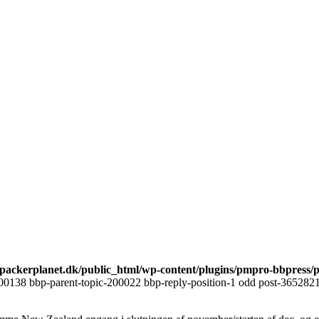
ackerplanet.dk/public_html/wp-content/plugins/pmpro-bbpress/
00138 bbp-parent-topic-200022 bbp-reply-position-1 odd post-3652821 