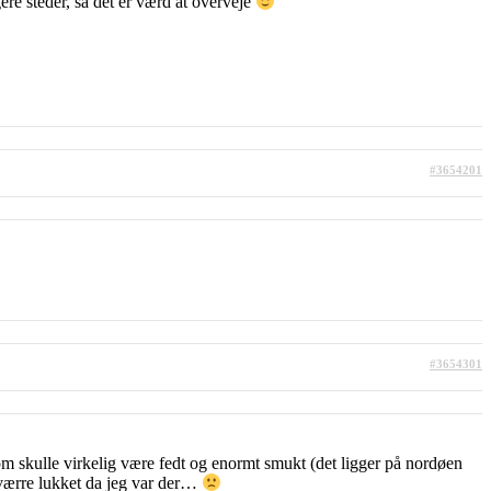
re steder, så det er værd at overveje
#3654201
#3654301
om skulle virkelig være fedt og enormt smukt (det ligger på nordøen
værre lukket da jeg var der…