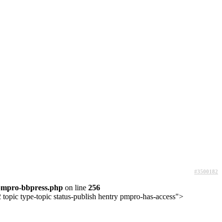
#3500182
pmpro-bbpress.php
on line
256
topic type-topic status-publish hentry pmpro-has-access">