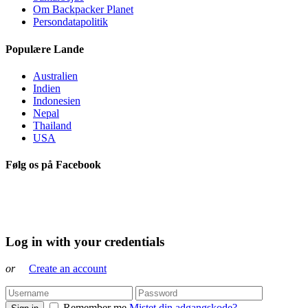
Om Backpacker Planet
Persondatapolitik
Populære Lande
Australien
Indien
Indonesien
Nepal
Thailand
USA
Følg os på Facebook
Log in with your credentials
or
Create an account
Remember me
Mistet din adgangskode?