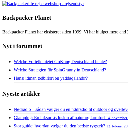
Backpacker Planet
Backpacker Planet har eksisteret siden 1999. Vi har hjulpet mere end 
Nyt i forummet
Welche Vorteile bietet GoKong Deutschland heute?
Welche Strategien für SpinGranny in Deutschland?
Hansı idman tədbirləri ən yaddaqalandır?
Nyeste artikler
Nødradio – sådan vælger du en nødradio til outdoor og overlev
Glamping: En luksuriøs fusion af natur og komfort
14. november
Stor guide: hvordan vælger du den bedste rygsæk?
12. februar 2