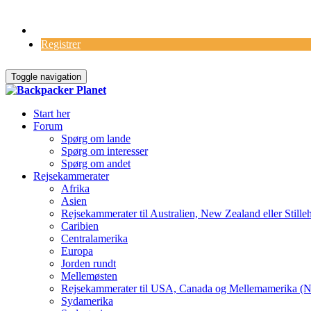
Log Ind
Registrer
Toggle navigation
Start her
Forum
Spørg om lande
Spørg om interesser
Spørg om andet
Rejsekammerater
Afrika
Asien
Rejsekammerater til Australien, New Zealand eller Stille
Caribien
Centralamerika
Europa
Jorden rundt
Mellemøsten
Rejsekammerater til USA, Canada og Mellemamerika (N
Sydamerika