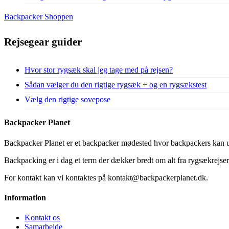
Backpacker Shoppen
Rejsegear guider
Hvor stor rygsæk skal jeg tage med på rejsen?
Sådan vælger du den rigtige rygsæk + og en rygsækstest
Vælg den rigtige sovepose
Backpacker Planet
Backpacker Planet er et backpacker mødested hvor backpackers kan ud
Backpacking er i dag et term der dækker bredt om alt fra rygsækrejser, 
For kontakt kan vi kontaktes på kontakt@backpackerplanet.dk.
Information
Kontakt os
Samarbejde