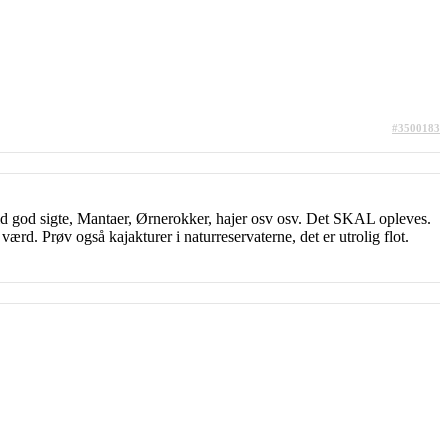
#3500183
ild god sigte, Mantaer, Ørnerokker, hajer osv osv. Det SKAL opleves.
d. Prøv også kajakturer i naturreservaterne, det er utrolig flot.