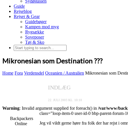
Sydøstasien
Guide
Rejseblog
Rejser & Gear
Guidebøger
Kampen mod myg
Rygsække
Soveposer
Tøj & Sko
Mikronesian som Destination ???
Home
Fora
Verdensdel
Oceanien / Australien
Mikronesian som Destin
INDLÆG
22. JULI 2003 KL. 10:10
Warning
: Invalid argument supplied for foreach() in
/var/www/backp
class="loop-item-0 user-id-0 bbp-parent-forum-1
Backpackers
Jeg vil vildt gerne høre fra folk der har rejst i 
Online