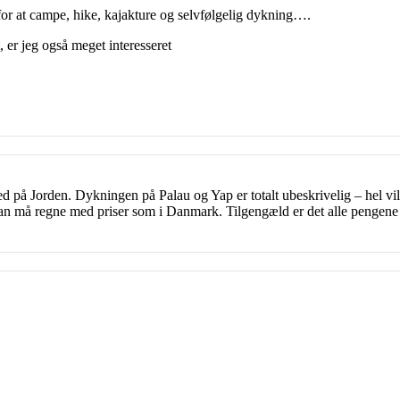
 for at campe, hike, kajakture og selvfølgelig dykning….
, er jeg også meget interesseret
ted på Jorden. Dykningen på Palau og Yap er totalt ubeskrivelig – hel v
an må regne med priser som i Danmark. Tilgengæld er det alle pengene vær