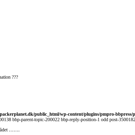
ation ???
ackerplanet.dk/public_html/wp-content/plugins/pmpro-bbpress/
00138 bbp-parent-topic-200022 bbp-reply-position-1 odd post-3500182 
området …….