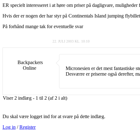
ER specielt interesseret i at høre om priser på dagligvare, muligheder
Hvis der er nogen der har styr på Continentals Island jumping flybillet
På forhånd mange tak for eventuelle svar
22. JULI 2003 KL. 10:10
Backpackers
Online
Micronesien er det mest fantastiske s
Desværre er priserne også derefter, m
Viser 2 indlæg - 1 til 2 (af 2 i alt)
Du skal være logget ind for at svare på dette indlæg.
Log in
/
Register