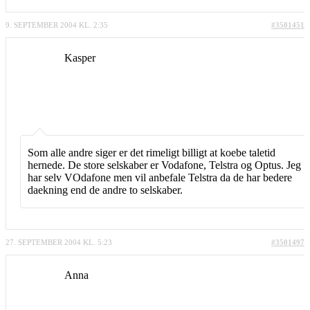
9. SEPTEMBER 2004 KL. 2:35
#3501451
Kasper
Som alle andre siger er det rimeligt billigt at koebe taletid
hernede. De store selskaber er Vodafone, Telstra og Optus. Jeg
har selv VOdafone men vil anbefale Telstra da de har bedere
daekning end de andre to selskaber.
27. SEPTEMBER 2004 KL. 5:23
#3501497
Anna