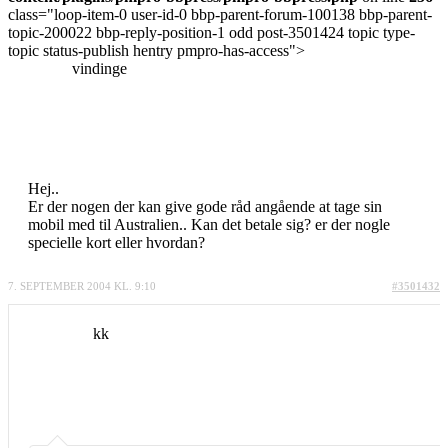
class="loop-item-0 user-id-0 bbp-parent-forum-100138 bbp-parent-
topic-200022 bbp-reply-position-1 odd post-3501424 topic type-
topic status-publish hentry pmpro-has-access">
vindinge
Hej..
Er der nogen der kan give gode råd angående at tage sin
mobil med til Australien.. Kan det betale sig? er der nogle
specielle kort eller hvordan?
7. SEPTEMBER 2004 KL. 9:10
#3501432
kk