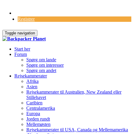
Log Ind
Registrer
Toggle navigation
Start her
Forum
Spørg om lande
Spørg om interesser
Spørg om andet
Rejsekammerater
Afrika
Asien
Rejsekammerater til Australien, New Zealand eller
Stillehavet
Caribien
Centralamerika
Europa
Jorden rundt
Mellemøsten
Rejsekammerater til USA, Canada og Mellemamerika