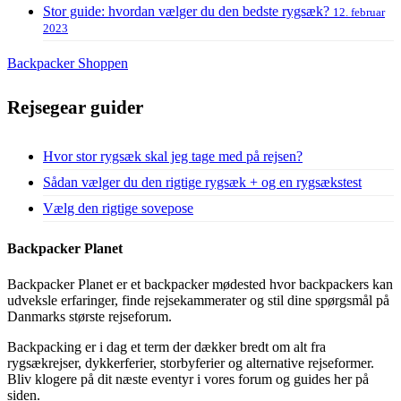
Stor guide: hvordan vælger du den bedste rygsæk?
12. februar
2023
Backpacker Shoppen
Rejsegear guider
Hvor stor rygsæk skal jeg tage med på rejsen?
Sådan vælger du den rigtige rygsæk + og en rygsækstest
Vælg den rigtige sovepose
Backpacker Planet
Backpacker Planet er et backpacker mødested hvor backpackers kan
udveksle erfaringer, finde rejsekammerater og stil dine spørgsmål på
Danmarks største rejseforum.
Backpacking er i dag et term der dækker bredt om alt fra
rygsækrejser, dykkerferier, storbyferier og alternative rejseformer.
Bliv klogere på dit næste eventyr i vores forum og guides her på
siden.