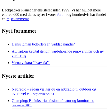
Backpacker Planet har eksisteret siden 1999. Vi har hjulpet mere
end 20.000 med deres rejser i vores
forum
og hundredvis har fundet
en
rejsekammerat
.
Nyt i forummet
Hansı idman tədbirləri ən yaddaqalandır?
Att frigöra kapital genom värdehöjande renoveringar och ny
värdering
Viena vakara “”vavsda””
Nyeste artikler
Nødradio – sådan vælger du en nødradio til outdoor og
overlevelse
3. september 2024
Glamping: En luksuriøs fusion af natur og komfort
14.
november 2023