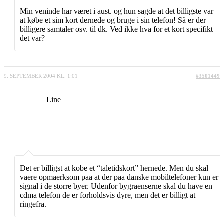
Min veninde har været i aust. og hun sagde at det billigste var
at købe et sim kort dernede og bruge i sin telefon! Så er der
billigere samtaler osv. til dk. Ved ikke hva for et kort specifikt
det var?
9. SEPTEMBER 2004 KL. 1:01
#3501449
Line
Det er billigst at kobe et “taletidskort” hernede. Men du skal
vaere opmaerksom paa at der paa danske mobiltelefoner kun er
signal i de storre byer. Udenfor bygraenserne skal du have en
cdma telefon de er forholdsvis dyre, men det er billigt at
ringefra.