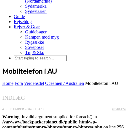
(Nordamerika)
Sydamerika
Sydøstasien
Guide
Rejseblog
Rejser & Gear
Guidebøger
Kampen mod myg
Rygsække
Soveposer
Tøj & Sko
Mobiltelefon i AU
Home
Fora
Verdensdel
Oceanien / Australien
Mobiltelefon i AU
INDLÆG
4. SEPTEMBER 2004 KL. 4:19
#3501424
Warning
: Invalid argument supplied for foreach() in
/var/www/backpackerplanet.dk/public_html/wp-
content/plugins/pmpro-bbpress/pmpro-bbpress.php
on line
256