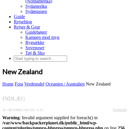
(Nordamerika)
Sydamerika
Sydøstasien
Guide
Rejseblog
Rejser & Gear
Guidebøger
Kampen mod myg
Rygsække
Soveposer
Tøj & Sko
New Zealand
Home
Fora
Verdensdel
Oceanien / Australien
New Zealand
INDLÆG
30. OKTOBER 2003 KL. 6:10
#3500509
Warning
: Invalid argument supplied for foreach() in
/var/www/backpackerplanet.dk/public_html/wp-
content/plugins/pmpro-bbpress/pmpro-bbpress.php
on line
256