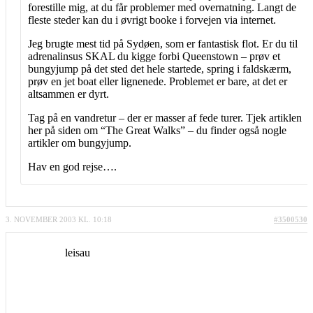
forestille mig, at du får problemer med overnatning. Langt de
fleste steder kan du i øvrigt booke i forvejen via internet.
Jeg brugte mest tid på Sydøen, som er fantastisk flot. Er du til
adrenalinsus SKAL du kigge forbi Queenstown – prøv et
bungyjump på det sted det hele startede, spring i faldskærm,
prøv en jet boat eller lignenede. Problemet er bare, at det er
altsammen er dyrt.
Tag på en vandretur – der er masser af fede turer. Tjek artiklen
her på siden om “The Great Walks” – du finder også nogle
artikler om bungyjump.
Hav en god rejse….
3. NOVEMBER 2003 KL. 10:18
#3500530
leisau