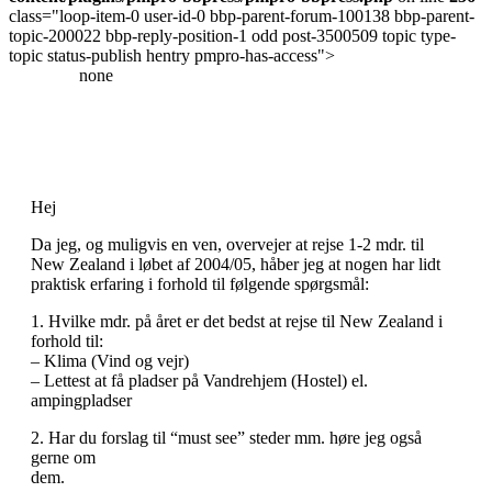
class="loop-item-0 user-id-0 bbp-parent-forum-100138 bbp-parent-
topic-200022 bbp-reply-position-1 odd post-3500509 topic type-
topic status-publish hentry pmpro-has-access">
none
Hej
Da jeg, og muligvis en ven, overvejer at rejse 1-2 mdr. til
New Zealand i løbet af 2004/05, håber jeg at nogen har lidt
praktisk erfaring i forhold til følgende spørgsmål:
1. Hvilke mdr. på året er det bedst at rejse til New Zealand i
forhold til:
– Klima (Vind og vejr)
– Lettest at få pladser på Vandrehjem (Hostel) el.
ampingpladser
2. Har du forslag til “must see” steder mm. høre jeg også
gerne om
dem.