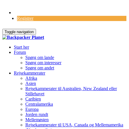
Log Ind
Registrer
Toggle navigation
Start her
Forum
Spørg om lande
Spørg om interesser
Spørg om andet
Rejsekammerater
Afrika
Asien
Rejsekammerater til Australien, New Zealand eller
Stillehavet
Caribien
Centralamerika
Europa
Jorden rundt
Mellemøsten
Rejsekammerater til USA, Canada og Mellemamerika