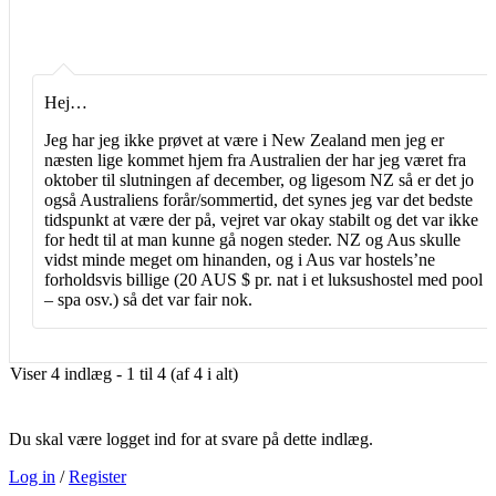
Hej…
Jeg har jeg ikke prøvet at være i New Zealand men jeg er
næsten lige kommet hjem fra Australien der har jeg været fra
oktober til slutningen af december, og ligesom NZ så er det jo
også Australiens forår/sommertid, det synes jeg var det bedste
tidspunkt at være der på, vejret var okay stabilt og det var ikke
for hedt til at man kunne gå nogen steder. NZ og Aus skulle
vidst minde meget om hinanden, og i Aus var hostels’ne
forholdsvis billige (20 AUS $ pr. nat i et luksushostel med pool
– spa osv.) så det var fair nok.
Viser 4 indlæg - 1 til 4 (af 4 i alt)
Du skal være logget ind for at svare på dette indlæg.
Log in
/
Register