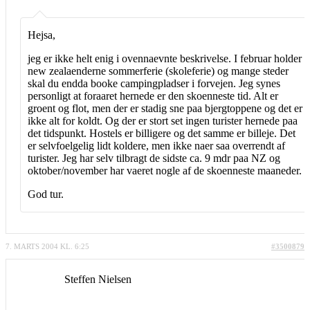
Hejsa,
jeg er ikke helt enig i ovennaevnte beskrivelse. I februar holder
new zealaenderne sommerferie (skoleferie) og mange steder
skal du endda booke campingpladser i forvejen. Jeg synes
personligt at foraaret hernede er den skoenneste tid. Alt er
groent og flot, men der er stadig sne paa bjergtoppene og det er
ikke alt for koldt. Og der er stort set ingen turister hernede paa
det tidspunkt. Hostels er billigere og det samme er billeje. Det
er selvfoelgelig lidt koldere, men ikke naer saa overrendt af
turister. Jeg har selv tilbragt de sidste ca. 9 mdr paa NZ og
oktober/november har vaeret nogle af de skoenneste maaneder.
God tur.
7. MARTS 2004 KL. 6:25
#3500879
Steffen Nielsen