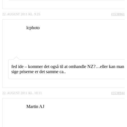
22. AUGUST 2011 KL. 9:25
#3538961
lcphoto
fed ide – kommer det også til at omhandle NZ?…eller kan man
sige priserne er det samme ca..
22. AUGUST 2011 KL. 10:11
#3538944
Martin AJ