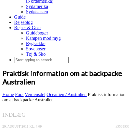
(Nordamerika)
Sydamerika
Sydøstasien
Guide
Rejseblog
Rejser & Gear
Guidebøger
Kampen mod myg
Rygsække
Soveposer
Tøj & Sko
Praktisk information om at backpacke
Australien
Home
Fora
Verdensdel
Oceanien / Australien
Praktisk information
om at backpacke Australien
INDLÆG
20. AUGUST 2011 KL. 4:09
#3538933