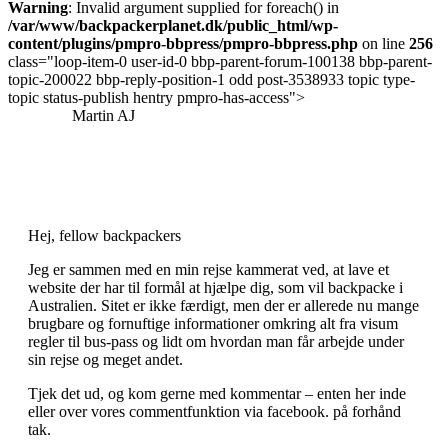
Warning
: Invalid argument supplied for foreach() in
/var/www/backpackerplanet.dk/public_html/wp-
content/plugins/pmpro-bbpress/pmpro-bbpress.php
on line
256
class="loop-item-0 user-id-0 bbp-parent-forum-100138 bbp-parent-
topic-200022 bbp-reply-position-1 odd post-3538933 topic type-
topic status-publish hentry pmpro-has-access">
Martin AJ
Hej, fellow backpackers
Jeg er sammen med en min rejse kammerat ved, at lave et
website der har til formål at hjælpe dig, som vil backpacke i
Australien. Sitet er ikke færdigt, men der er allerede nu mange
brugbare og fornuftige informationer omkring alt fra visum
regler til bus-pass og lidt om hvordan man får arbejde under
sin rejse og meget andet.
Tjek det ud, og kom gerne med kommentar – enten her inde
eller over vores commentfunktion via facebook. på forhånd
tak.