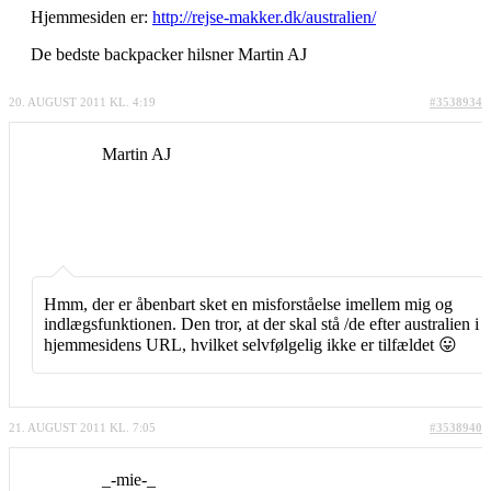
Hjemmesiden er:
http://rejse-makker.dk/australien/
De bedste backpacker hilsner Martin AJ
20. AUGUST 2011 KL. 4:19
#3538934
Martin AJ
Hmm, der er åbenbart sket en misforståelse imellem mig og
indlægsfunktionen. Den tror, at der skal stå /de efter australien i
hjemmesidens URL, hvilket selvfølgelig ikke er tilfældet 😛
21. AUGUST 2011 KL. 7:05
#3538940
_-mie-_