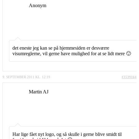
Anonym
det eneste jeg kan se på hjemmesiden er desværre
visumreglerne, vil gerne have mulighed for at se lidt mere 🙂
9. SEPTEMBER 2011 KL. 12:19
#3539164
Martin AJ
Har lige fået nyt logo, og så skulle i gerne blive smidt til