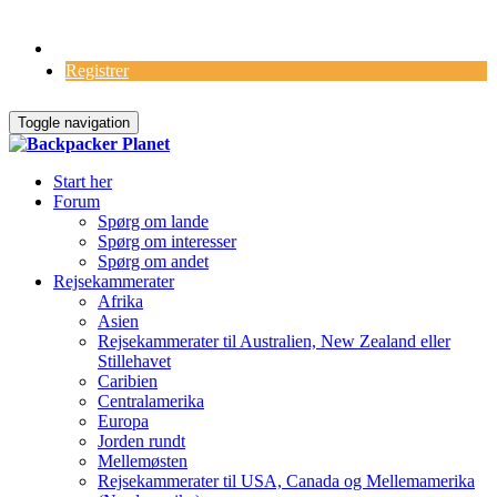
Log Ind
Registrer
Toggle navigation
Start her
Forum
Spørg om lande
Spørg om interesser
Spørg om andet
Rejsekammerater
Afrika
Asien
Rejsekammerater til Australien, New Zealand eller
Stillehavet
Caribien
Centralamerika
Europa
Jorden rundt
Mellemøsten
Rejsekammerater til USA, Canada og Mellemamerika