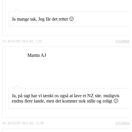
Ja mange tak, Jeg får det rettet 🙂
23. AUGUST 2011 KL. 2:20
#3538966
Martin AJ
Ja, på sigt har vi tænkt os også at lave et NZ site. muligvis
endnu flere lande, men det kommer nok stille og roligt 🙂
30. AUGUST 2011 KL. 12:38
#3539044