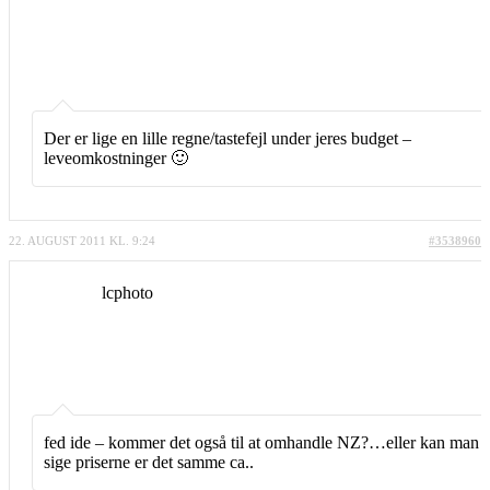
Der er lige en lille regne/tastefejl under jeres budget –
leveomkostninger 🙂
22. AUGUST 2011 KL. 9:24
#3538960
lcphoto
fed ide – kommer det også til at omhandle NZ?…eller kan man
sige priserne er det samme ca..