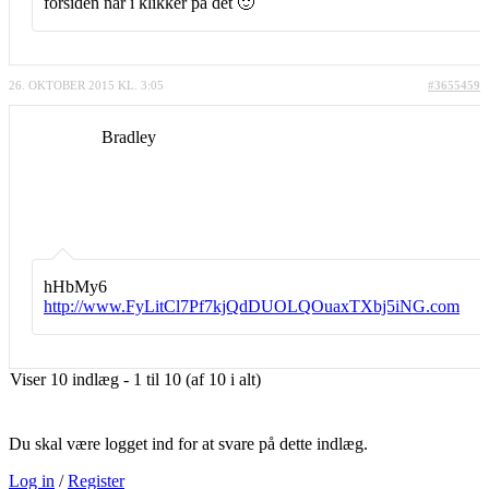
forsiden når i klikker på det 🙂
26. OKTOBER 2015 KL. 3:05
#3655459
Bradley
hHbMy6
http://www.FyLitCl7Pf7kjQdDUOLQOuaxTXbj5iNG.com
Viser 10 indlæg - 1 til 10 (af 10 i alt)
Du skal være logget ind for at svare på dette indlæg.
Log in
/
Register