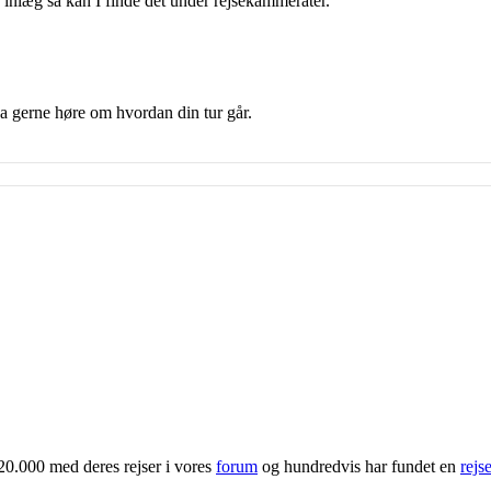
 inlæg så kan I finde det under rejsekammerater.
da gerne høre om hvordan din tur går.
20.000 med deres rejser i vores
forum
og hundredvis har fundet en
rejs