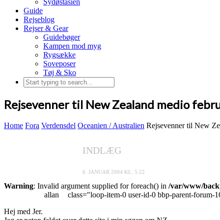
Sydøstasien
Guide
Rejseblog
Rejser & Gear
Guidebøger
Kampen mod myg
Rygsække
Soveposer
Tøj & Sko
Rejsevenner til New Zealand medio febr
Home
Fora
Verdensdel
Oceanien / Australien
Rejsevenner til New Ze
INDLÆG
6. JANUAR 2004 KL. 5:22
Warning
: Invalid argument supplied for foreach() in
/var/www/backp
allan
class="loop-item-0 user-id-0 bbp-parent-forum-1
Hej med Jer.