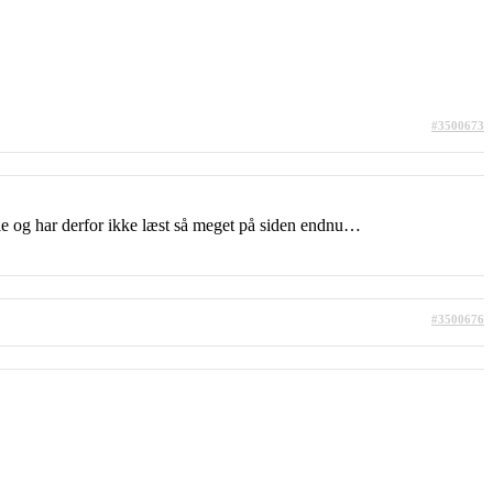
#3500673
le og har derfor ikke læst så meget på siden endnu…
#3500676