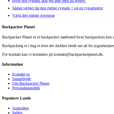
Hvor stor rygsæk skal jeg tage med på rejsen?
Sådan vælger du den rigtige rygsæk + og en rygsækstest
Vælg den rigtige sovepose
Backpacker Planet
Backpacker Planet er et backpacker mødested hvor backpackers kan ud
Backpacking er i dag et term der dækker bredt om alt fra rygsækrejser, 
For kontakt kan vi kontaktes på kontakt@backpackerplanet.dk.
Information
Kontakt os
Samarbejde
Om Backpacker Planet
Persondatapolitik
Populære Lande
Australien
Indien