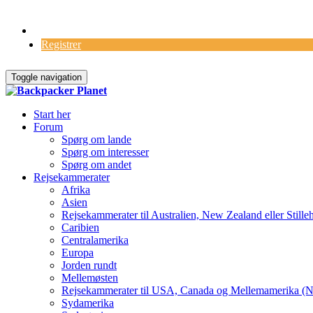
Log Ind
Registrer
Toggle navigation
Start her
Forum
Spørg om lande
Spørg om interesser
Spørg om andet
Rejsekammerater
Afrika
Asien
Rejsekammerater til Australien, New Zealand eller Stille
Caribien
Centralamerika
Europa
Jorden rundt
Mellemøsten
Rejsekammerater til USA, Canada og Mellemamerika (N
Sydamerika