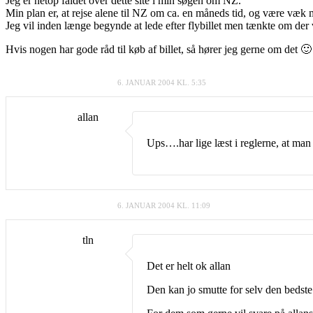
Jeg er netop faldet over dette site i min søgen om NZ.
Min plan er, at rejse alene til NZ om ca. en måneds tid, og være væk 
Jeg vil inden længe begynde at lede efter flybillet men tænkte om der 
Hvis nogen har gode råd til køb af billet, så hører jeg gerne om det 🙂
6. JANUAR 2004 KL. 5:35
allan
Ups….har lige læst i reglerne, at ma
6. JANUAR 2004 KL. 11:09
tln
Det er helt ok allan
Den kan jo smutte for selv den bedste