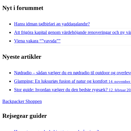
Nyt i forummet
Hansı idman tədbirləri ən yaddaqalandır?
Att frigöra kapital genom värdehöjande renoveringar och ny vä
Viena vakara “”vavsda””
Nyeste artikler
Nødradio – sådan vælger du en nødradio til outdoor og overlev
Glamping: En luksuriøs fusion af natur og komfort
14. november
Stor guide: hvordan vælger du den bedste rygsæk?
12. februar 2
Backpacker Shoppen
Rejsegear guider