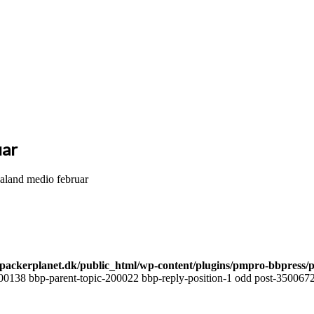
uar
aland medio februar
ackerplanet.dk/public_html/wp-content/plugins/pmpro-bbpress/
00138 bbp-parent-topic-200022 bbp-reply-position-1 odd post-3500672 