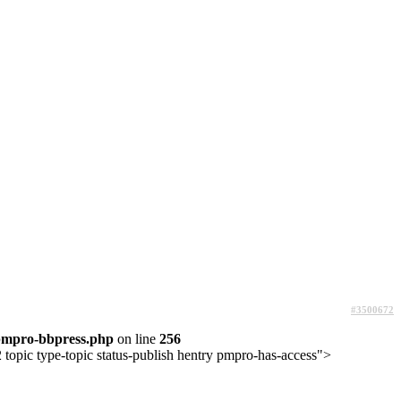
#3500672
pmpro-bbpress.php
on line
256
topic type-topic status-publish hentry pmpro-has-access">