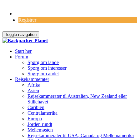
Log Ind
Registrer
Toggle navigation
Start her
Forum
Spørg om lande
Spørg om interesser
Spørg om andet
Rejsekammerater
Afrika
Asien
Rejsekammerater til Australien, New Zealand eller
Stillehavet
Caribien
Centralamerika
Europa
Jorden rundt
Mellemøsten
Rejsekammerater til USA, Canada og Mellemamerika