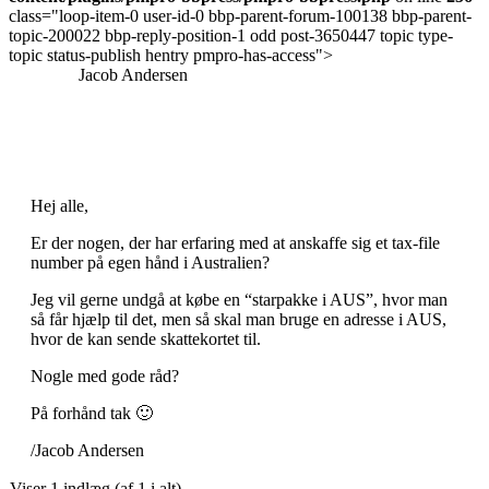
class="loop-item-0 user-id-0 bbp-parent-forum-100138 bbp-parent-
topic-200022 bbp-reply-position-1 odd post-3650447 topic type-
topic status-publish hentry pmpro-has-access">
Jacob Andersen
Hej alle,
Er der nogen, der har erfaring med at anskaffe sig et tax-file
number på egen hånd i Australien?
Jeg vil gerne undgå at købe en “starpakke i AUS”, hvor man
så får hjælp til det, men så skal man bruge en adresse i AUS,
hvor de kan sende skattekortet til.
Nogle med gode råd?
På forhånd tak 🙂
/Jacob Andersen
Viser 1 indlæg (af 1 i alt)