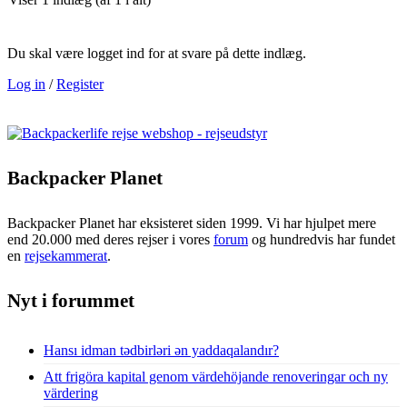
Du skal være logget ind for at svare på dette indlæg.
Log in
/
Register
Backpacker Planet
Backpacker Planet har eksisteret siden 1999. Vi har hjulpet mere
end 20.000 med deres rejser i vores
forum
og hundredvis har fundet
en
rejsekammerat
.
Nyt i forummet
Hansı idman tədbirləri ən yaddaqalandır?
Att frigöra kapital genom värdehöjande renoveringar och ny
värdering