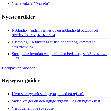
Viena vakara “”vavsda””
Nyeste artikler
Nødradio – sådan vælger du en nødradio til outdoor og
overlevelse
3. september 2024
Glamping: En luksuriøs fusion af natur og komfort
14.
november 2023
Stor guide: hvordan vælger du den bedste rygsæk?
12. februar
2023
Backpacker Shoppen
Rejsegear guider
Hvor stor rygsæk skal jeg tage med på rejsen?
Sådan vælger du den rigtige rygsæk + og en rygsækstest
Vælg den rigtige sovepose