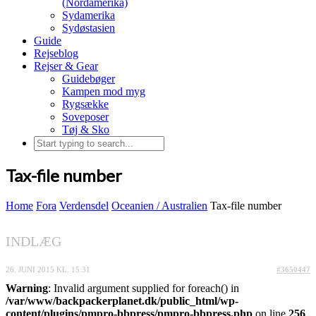
(Nordamerika)
Sydamerika
Sydøstasien
Guide
Rejseblog
Rejser & Gear
Guidebøger
Kampen mod myg
Rygsække
Soveposer
Tøj & Sko
Tax-file number
Home
Fora
Verdensdel
Oceanien / Australien
Tax-file number
INDLÆG
26. JUNI 2015 KL. 15:31
#3650447
Warning
: Invalid argument supplied for foreach() in
/var/www/backpackerplanet.dk/public_html/wp-
content/plugins/pmpro-bbpress/pmpro-bbpress.php
on line
256