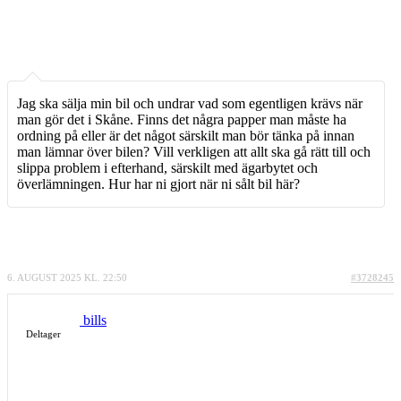
Jag ska sälja min bil och undrar vad som egentligen krävs när
man gör det i Skåne. Finns det några papper man måste ha
ordning på eller är det något särskilt man bör tänka på innan
man lämnar över bilen? Vill verkligen att allt ska gå rätt till och
slippa problem i efterhand, särskilt med ägarbytet och
överlämningen. Hur har ni gjort när ni sålt bil här?
6. AUGUST 2025 KL. 22:50
#3728245
bills
Deltager