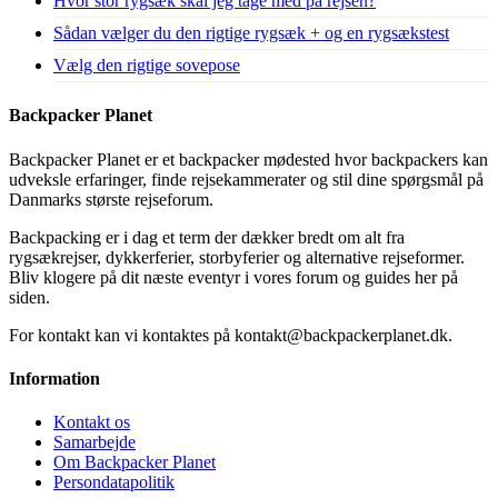
Hvor stor rygsæk skal jeg tage med på rejsen?
Sådan vælger du den rigtige rygsæk + og en rygsækstest
Vælg den rigtige sovepose
Backpacker Planet
Backpacker Planet er et backpacker mødested hvor backpackers kan
udveksle erfaringer, finde rejsekammerater og stil dine spørgsmål på
Danmarks største rejseforum.
Backpacking er i dag et term der dækker bredt om alt fra
rygsækrejser, dykkerferier, storbyferier og alternative rejseformer.
Bliv klogere på dit næste eventyr i vores forum og guides her på
siden.
For kontakt kan vi kontaktes på kontakt@backpackerplanet.dk.
Information
Kontakt os
Samarbejde
Om Backpacker Planet
Persondatapolitik