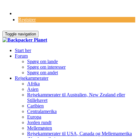
Log Ind
Registrer
Toggle navigation
Start her
Forum
Spørg om lande
Spørg om interesser
Spørg om andet
Rejsekammerater
Afrika
Asien
Rejsekammerater til Australien, New Zealand eller
Stillehavet
Caribien
Centralamerika
Europa
Jorden rundt
Mellemøsten
Rejsekammerater til USA, Canada og Mellemamerika