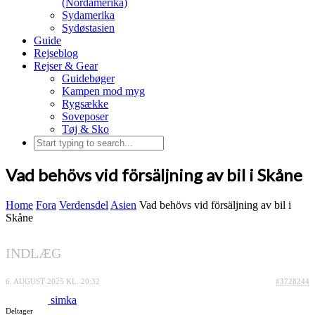
(Nordamerika)
Sydamerika
Sydøstasien
Guide
Rejseblog
Rejser & Gear
Guidebøger
Kampen mod myg
Rygsække
Soveposer
Tøj & Sko
Vad behövs vid försäljning av bil i Skåne
Home
Fora
Verdensdel
Asien
Vad behövs vid försäljning av bil i
Skåne
INDLÆG
6. AUGUST 2025 KL. 20:32
#3728244
simka
Deltager