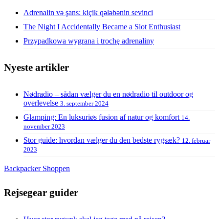
Adrenalin və şans: kiçik qələbənin sevinci
The Night I Accidentally Became a Slot Enthusiast
Przypadkowa wygrana i trochę adrenaliny
Nyeste artikler
Nødradio – sådan vælger du en nødradio til outdoor og
overlevelse
3. september 2024
Glamping: En luksuriøs fusion af natur og komfort
14.
november 2023
Stor guide: hvordan vælger du den bedste rygsæk?
12. februar
2023
Backpacker Shoppen
Rejsegear guider