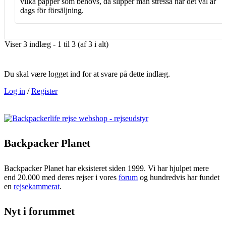
vilka papper som behövs, då slipper man stressa när det väl är
dags för försäljning.
Viser 3 indlæg - 1 til 3 (af 3 i alt)
Du skal være logget ind for at svare på dette indlæg.
Log in
/
Register
Backpacker Planet
Backpacker Planet har eksisteret siden 1999. Vi har hjulpet mere
end 20.000 med deres rejser i vores
forum
og hundredvis har fundet
en
rejsekammerat
.
Nyt i forummet