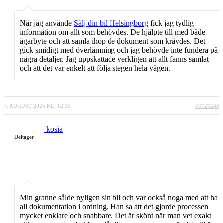
När jag använde
Sälj din bil Helsingborg
fick jag tydlig
information om allt som behövdes. De hjälpte till med både
ägarbyte och att samla ihop de dokument som krävdes. Det
gick smidigt med överlämning och jag behövde inte fundera på
några detaljer. Jag uppskattade verkligen att allt fanns samlat
och att det var enkelt att följa stegen hela vägen.
7. AUGUST 2025 KL. 12:15
#3728246
kosia
Deltager
Min granne sålde nyligen sin bil och var också noga med att ha
all dokumentation i ordning. Han sa att det gjorde processen
mycket enklare och snabbare. Det är skönt när man vet exakt