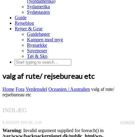
(Nordamerika)
Sydamerika
Sydøstasien
Guide
Rejseblog
Rejser & Gear
Guidebøger
Kampen mod myg
Rygsække
Soveposer
Tøj & Sko
valg af rute/ rejsebureau etc
Home
Fora
Verdensdel
Oceanien / Australien
valg af rute/
rejsebureau etc
INDLÆG
8. AUGUST 2003 KL. 2:29
#3500339
Warning
: Invalid argument supplied for foreach() in
/var/www/backpackerplanet.dk/public_html/wp-