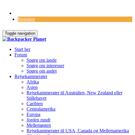
Log Ind
Registrer
Toggle navigation
Start her
Forum
Spørg om lande
Spørg om interesser
Spørg om andet
Rejsekammerater
Afrika
Asien
Rejsekammerater til Australien, New Zealand eller
Stillehavet
Caribien
Centralamerika
Europa
Jorden rundt
Mellemøsten
Rejsekammerater til USA, Canada og Mellemamerika