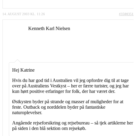
14. AUGUST 2003 KL. 11:26
#3500351
Kenneth Karl Nielsen
Hej Katrine
Hvis du har god tid i Australien vil jeg opfordre dig til at tage
over på Australiens Vestkyst – her er færre turister, og jeg har
kun hørt positive erfaringer for folk, der har været der.
Østkysten byder på strande og masser af muligheder for at
feste. Outback og norddelen byder på fantastiske
naturoplevelser.
Angående rejseforsikring og rejsebureau – så tjek artiklerne her
på siden i den blå sektion om rejsekøb.