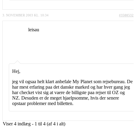
3. NOVEMBER 2003 KL. 10:34
#3500532
leisau
Hej,
jeg vil ogsaa helt klart anbefale My Planet som rejsebureau. De
har mest erfaring paa det danske marked og har hver gang jeg
har checket vist sig at vaere de billigste paa rejser til OZ og
NZ. Desuden er de meget hjaelpsomme, hvis der senere
opstaar problemer med billetten.
Viser 4 indlæg - 1 til 4 (af 4 i alt)