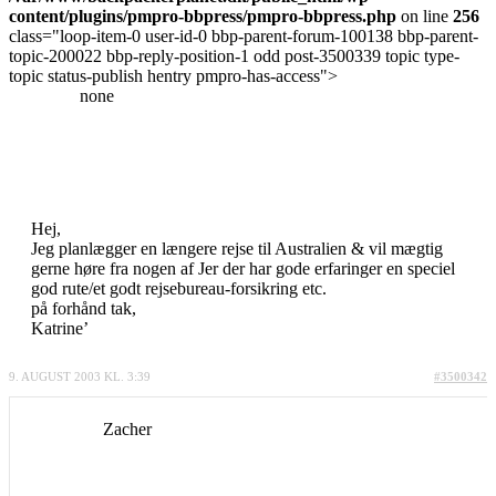
content/plugins/pmpro-bbpress/pmpro-bbpress.php
on line
256
class="loop-item-0 user-id-0 bbp-parent-forum-100138 bbp-parent-
topic-200022 bbp-reply-position-1 odd post-3500339 topic type-
topic status-publish hentry pmpro-has-access">
none
Hej,
Jeg planlægger en længere rejse til Australien & vil mægtig
gerne høre fra nogen af Jer der har gode erfaringer en speciel
god rute/et godt rejsebureau-forsikring etc.
på forhånd tak,
Katrine’
9. AUGUST 2003 KL. 3:39
#3500342
Zacher