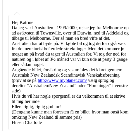
Hej Katrine
Da jeg var i Australien i 1999/2000, rejste jeg fra Melbourne op
ad østkysten til Townsville, over til Darwin, ned til Addelaid og
tilbage til Melbourne. Der så man en bred vifte af det,
Australien har at byde på. Vi købte bil og tog derfor også væk
fra de mere turist befærdede strækninger. Men det kommer jo
meget an på hvad du tager til Australien for. Vi tog der ned for
naturen og i løbet af 3½ måned var vi kun ude at party 3 gange
eller sådan noget.
Angående billet, forsikring og visum blev det klaret gennem
Australsk New Zealandsk Scandinavisk Venskabsforening
(prøv at se på
http://www.myplanet.com/
vælg sprog og
derefter “Australien/New Zealand” uder “Foreninger” i venstre
side)
Hvis du vil har nogle spørgsmål er du velkommen til at skrive
til mig her inde.
Ellers rigtig, rigtig god tur!
(Dengang kunne man forresten få en billet, hvor man også kom
omkring New Zealand til samme pris)
Hilsen Charlotte