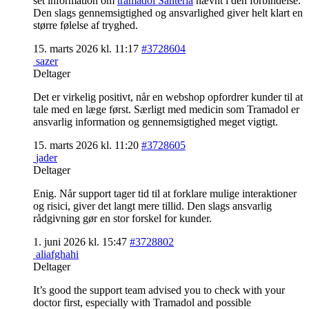
set information om
tramadol Santeria
nævnt i den forbindelse.
Den slags gennemsigtighed og ansvarlighed giver helt klart en
større følelse af tryghed.
15. marts 2026 kl. 11:17
#3728604
sazer
Deltager
Det er virkelig positivt, når en webshop opfordrer kunder til at
tale med en læge først. Særligt med medicin som Tramadol er
ansvarlig information og gennemsigtighed meget vigtigt.
15. marts 2026 kl. 11:20
#3728605
jader
Deltager
Enig. Når support tager tid til at forklare mulige interaktioner
og risici, giver det langt mere tillid. Den slags ansvarlig
rådgivning gør en stor forskel for kunder.
1. juni 2026 kl. 15:47
#3728802
aliafghahi
Deltager
It’s good the support team advised you to check with your
doctor first, especially with Tramadol and possible