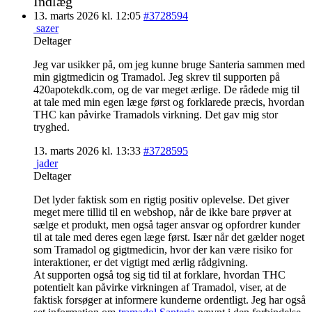
Indlæg
13. marts 2026 kl. 12:05
#3728594
sazer
Deltager
Jeg var usikker på, om jeg kunne bruge Santeria sammen med
min gigtmedicin og Tramadol. Jeg skrev til supporten på
420apotekdk.com, og de var meget ærlige. De rådede mig til
at tale med min egen læge først og forklarede præcis, hvordan
THC kan påvirke Tramadols virkning. Det gav mig stor
tryghed.
13. marts 2026 kl. 13:33
#3728595
jader
Deltager
Det lyder faktisk som en rigtig positiv oplevelse. Det giver
meget mere tillid til en webshop, når de ikke bare prøver at
sælge et produkt, men også tager ansvar og opfordrer kunder
til at tale med deres egen læge først. Især når det gælder noget
som Tramadol og gigtmedicin, hvor der kan være risiko for
interaktioner, er det vigtigt med ærlig rådgivning.
At supporten også tog sig tid til at forklare, hvordan THC
potentielt kan påvirke virkningen af Tramadol, viser, at de
faktisk forsøger at informere kunderne ordentligt. Jeg har også