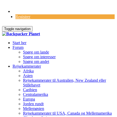
Log Ind
Registrer
Toggle navigation
Start her
Forum
Spørg om lande
Spørg om interesser
Spørg om andet
Rejsekammerater
Afrika
Asien
Rejsekammerater til Australien, New Zealand eller
Stillehavet
Caribien
Centralamerika
Europa
Jorden rundt
Mellemøsten
Rejsekammerater til USA, Canada og Mellemamerika