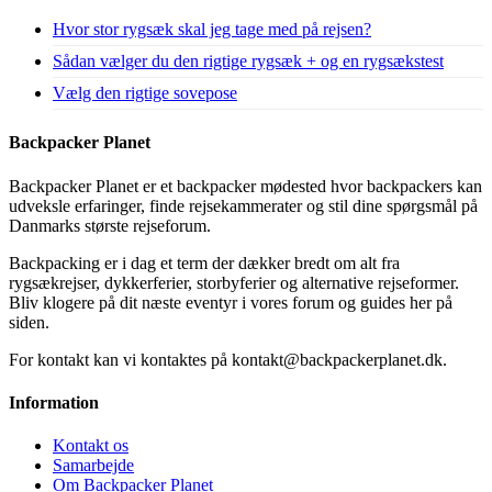
Hvor stor rygsæk skal jeg tage med på rejsen?
Sådan vælger du den rigtige rygsæk + og en rygsækstest
Vælg den rigtige sovepose
Backpacker Planet
Backpacker Planet er et backpacker mødested hvor backpackers kan
udveksle erfaringer, finde rejsekammerater og stil dine spørgsmål på
Danmarks største rejseforum.
Backpacking er i dag et term der dækker bredt om alt fra
rygsækrejser, dykkerferier, storbyferier og alternative rejseformer.
Bliv klogere på dit næste eventyr i vores forum og guides her på
siden.
For kontakt kan vi kontaktes på kontakt@backpackerplanet.dk.
Information
Kontakt os
Samarbejde
Om Backpacker Planet