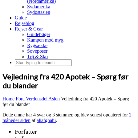
(Nordamerika)
Sydamerika
Sydøstasien
Guide
Rejseblog
Rejser & Gear
Guidebøger
Kampen mod myg
Rygsække
Soveposer
Tøj & Sko
Vejledning fra 420 Apotek – Spørg før
du blander
Home
Fora
Verdensdel
Asien
Vejledning fra 420 Apotek – Spørg
før du blander
Dette emne har 4 svar og 3 stemmer, og blev senest opdateret for
2
måneder siden
af
aliafghahi
.
Forfatter