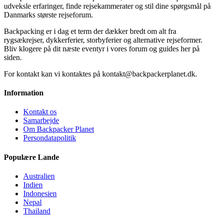
udveksle erfaringer, finde rejsekammerater og stil dine spørgsmål på
Danmarks største rejseforum.
Backpacking er i dag et term der dækker bredt om alt fra
rygsækrejser, dykkerferier, storbyferier og alternative rejseformer.
Bliv klogere på dit næste eventyr i vores forum og guides her på
siden.
For kontakt kan vi kontaktes på kontakt@backpackerplanet.dk.
Information
Kontakt os
Samarbejde
Om Backpacker Planet
Persondatapolitik
Populære Lande
Australien
Indien
Indonesien
Nepal
Thailand