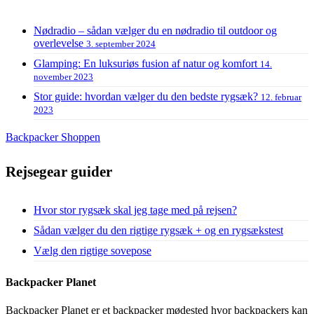
Nødradio – sådan vælger du en nødradio til outdoor og
overlevelse
3. september 2024
Glamping: En luksuriøs fusion af natur og komfort
14.
november 2023
Stor guide: hvordan vælger du den bedste rygsæk?
12. februar
2023
Backpacker Shoppen
Rejsegear guider
Hvor stor rygsæk skal jeg tage med på rejsen?
Sådan vælger du den rigtige rygsæk + og en rygsækstest
Vælg den rigtige sovepose
Backpacker Planet
Backpacker Planet er et backpacker mødested hvor backpackers kan