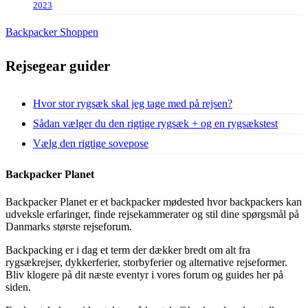
2023
Backpacker Shoppen
Rejsegear guider
Hvor stor rygsæk skal jeg tage med på rejsen?
Sådan vælger du den rigtige rygsæk + og en rygsækstest
Vælg den rigtige sovepose
Backpacker Planet
Backpacker Planet er et backpacker mødested hvor backpackers kan
udveksle erfaringer, finde rejsekammerater og stil dine spørgsmål på
Danmarks største rejseforum.
Backpacking er i dag et term der dækker bredt om alt fra
rygsækrejser, dykkerferier, storbyferier og alternative rejseformer.
Bliv klogere på dit næste eventyr i vores forum og guides her på
siden.