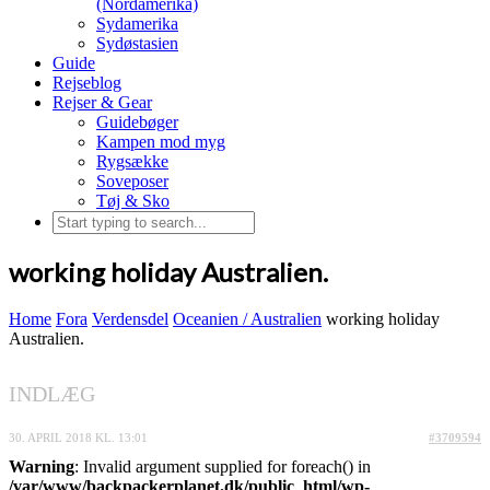
(Nordamerika)
Sydamerika
Sydøstasien
Guide
Rejseblog
Rejser & Gear
Guidebøger
Kampen mod myg
Rygsække
Soveposer
Tøj & Sko
working holiday Australien.
Home
Fora
Verdensdel
Oceanien / Australien
working holiday
Australien.
INDLÆG
30. APRIL 2018 KL. 13:01
#3709594
Warning
: Invalid argument supplied for foreach() in
/var/www/backpackerplanet.dk/public_html/wp-