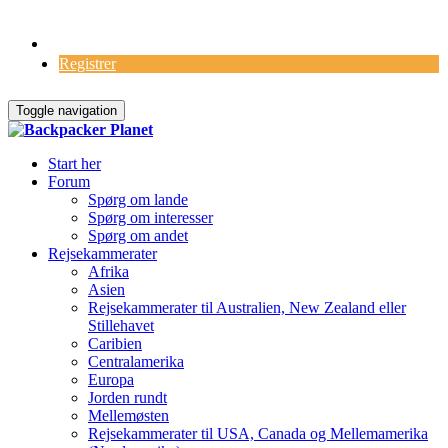
Log Ind
Registrer
Toggle navigation
Start her
Forum
Spørg om lande
Spørg om interesser
Spørg om andet
Rejsekammerater
Afrika
Asien
Rejsekammerater til Australien, New Zealand eller
Stillehavet
Caribien
Centralamerika
Europa
Jorden rundt
Mellemøsten
Rejsekammerater til USA, Canada og Mellemamerika