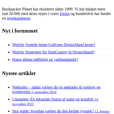
Backpacker Planet har eksisteret siden 1999. Vi har hjulpet mere
end 20.000 med deres rejser i vores
forum
og hundredvis har fundet
en
rejsekammerat
.
Nyt i forummet
Welche Vorteile bietet GoKong Deutschland heute?
Welche Strategien für SpinGranny in Deutschland?
Hansı idman tədbirləri ən yaddaqalandır?
Nyeste artikler
Nødradio – sådan vælger du en nødradio til outdoor og
overlevelse
3. september 2024
Glamping: En luksuriøs fusion af natur og komfort
14.
november 2023
Stor guide: hvordan vælger du den bedste rygsæk?
12. februar