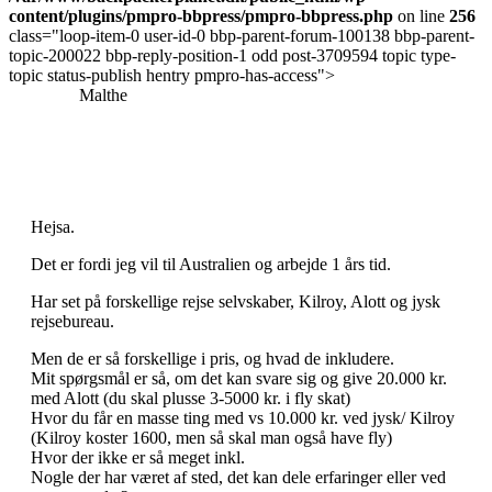
content/plugins/pmpro-bbpress/pmpro-bbpress.php
on line
256
class="loop-item-0 user-id-0 bbp-parent-forum-100138 bbp-parent-
topic-200022 bbp-reply-position-1 odd post-3709594 topic type-
topic status-publish hentry pmpro-has-access">
Malthe
Hejsa.
Det er fordi jeg vil til Australien og arbejde 1 års tid.
Har set på forskellige rejse selvskaber, Kilroy, Alott og jysk
rejsebureau.
Men de er så forskellige i pris, og hvad de inkludere.
Mit spørgsmål er så, om det kan svare sig og give 20.000 kr.
med Alott (du skal plusse 3-5000 kr. i fly skat)
Hvor du får en masse ting med vs 10.000 kr. ved jysk/ Kilroy
(Kilroy koster 1600, men så skal man også have fly)
Hvor der ikke er så meget inkl.
Nogle der har været af sted, det kan dele erfaringer eller ved