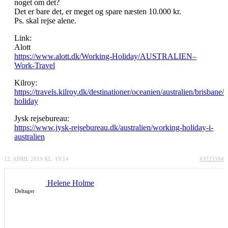
noget om det?
Det er bare det, er meget og spare næsten 10.000 kr.
Ps. skal rejse alene.
Link:
Alott
https://www.alott.dk/Working-Holiday/AUSTRALIEN–
Work-Travel
Kilroy:
https://travels.kilroy.dk/destinationer/oceanien/australien/brisbane
holiday
Jysk rejsebureau:
https://www.jysk-rejsebureau.dk/australien/working-holiday-i-
australien
12. APRIL 2019 KL. 19:14
#3725594
Helene Holme
Deltager