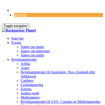
Log Ind
Registrer
Toggle navigation
Start her
Forum
Spørg om lande
Spørg om interesser
Spørg om andet
Rejsekammerater
Afrika
Asien
Rejsekammerater til Australien, New Zealand eller
Stillehavet
Caribien
Centralamerika
Europa
Jorden rundt
Mellemøsten
Rejsekammerater til USA, Canada og Mellemamerika