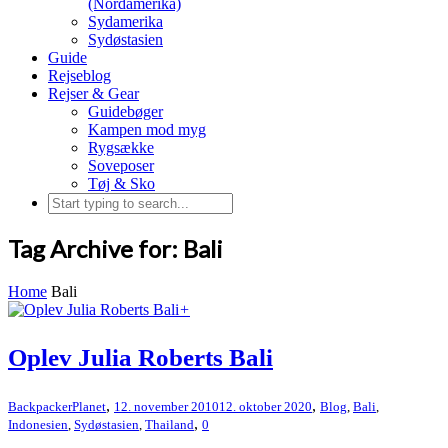
(Nordamerika)
Sydamerika
Sydøstasien
Guide
Rejseblog
Rejser & Gear
Guidebøger
Kampen mod myg
Rygsække
Soveposer
Tøj & Sko
Tag Archive for: Bali
Home
Bali
+
Oplev Julia Roberts Bali
,
,
BackpackerPlanet
12. november 2010
12. oktober 2020
Blog
,
Bali
,
,
Indonesien
,
Sydøstasien
,
Thailand
0