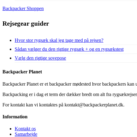
Backpacker Shoppen
Rejsegear guider
Hvor stor rygsæk skal jeg tage med på rejsen?
Sådan vælger du den rigtige rygsæk + og en rygsækstest
Vælg den rigtige sovepose
Backpacker Planet
Backpacker Planet er et backpacker mødested hvor backpackers kan ud
Backpacking er i dag et term der dækker bredt om alt fra rygsækrejser, 
For kontakt kan vi kontaktes på kontakt@backpackerplanet.dk.
Information
Kontakt os
Samarbejde