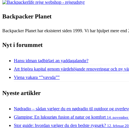
Backpacker Planet
Backpacker Planet har eksisteret siden 1999. Vi har hjulpet mere end 
Nyt i forummet
Hansı idman tədbirləri ən yaddaqalandır?
Att frigöra kapital genom värdehöjande renoveringar och ny vä
Viena vakara “”vavsda””
Nyeste artikler
Nødradio – sådan vælger du en nødradio til outdoor og overlev
Glamping: En luksuriøs fusion af natur og komfort
14. november
Stor guide: hvordan vælger du den bedste rygsæk?
12. februar 2