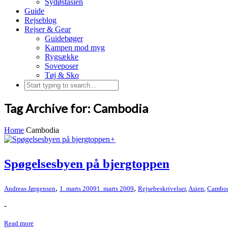
Sydøstasien
Guide
Rejseblog
Rejser & Gear
Guidebøger
Kampen mod myg
Rygsække
Soveposer
Tøj & Sko
Tag Archive for: Cambodia
Home
Cambodia
+
Spøgelsesbyen på bjergtoppen
,
,
Andreas Jørgensen
1. marts 2009
1. marts 2009
Rejsebeskrivelser
,
Asien
,
Cambo
-
Read more