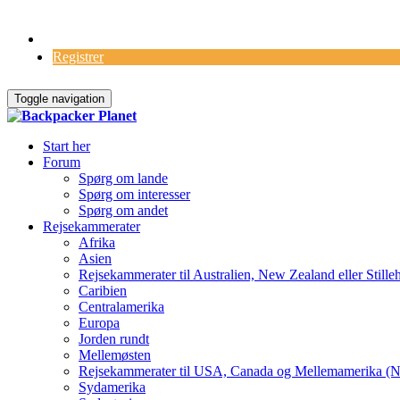
Log Ind
Registrer
Toggle navigation
Start her
Forum
Spørg om lande
Spørg om interesser
Spørg om andet
Rejsekammerater
Afrika
Asien
Rejsekammerater til Australien, New Zealand eller Stille
Caribien
Centralamerika
Europa
Jorden rundt
Mellemøsten
Rejsekammerater til USA, Canada og Mellemamerika (N
Sydamerika