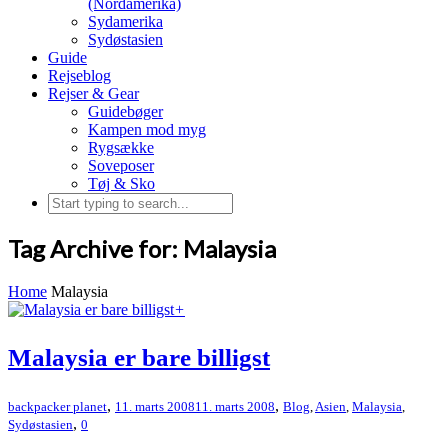
(Nordamerika)
Sydamerika
Sydøstasien
Guide
Rejseblog
Rejser & Gear
Guidebøger
Kampen mod myg
Rygsække
Soveposer
Tøj & Sko
Tag Archive for: Malaysia
Home
Malaysia
+
Malaysia er bare billigst
,
,
backpacker planet
11. marts 2008
11. marts 2008
Blog
,
Asien
,
Malaysia
,
,
Sydøstasien
0