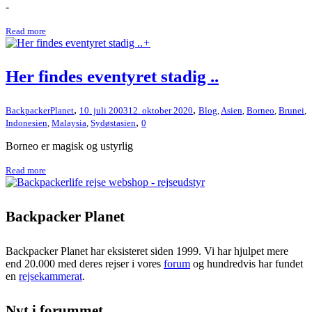
-
Read more
+
Her findes eventyret stadig ..
,
,
BackpackerPlanet
10. juli 2003
12. oktober 2020
Blog
,
Asien
,
Borneo
,
Brunei
,
,
Indonesien
,
Malaysia
,
Sydøstasien
0
Borneo er magisk og ustyrlig
Read more
Backpacker Planet
Backpacker Planet har eksisteret siden 1999. Vi har hjulpet mere
end 20.000 med deres rejser i vores
forum
og hundredvis har fundet
en
rejsekammerat
.
Nyt i forummet