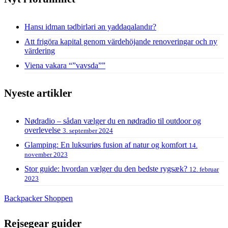
Hansı idman tədbirləri ən yaddaqalandır?
Att frigöra kapital genom värdehöjande renoveringar och ny
värdering
Viena vakara “”vavsda””
Nyeste artikler
Nødradio – sådan vælger du en nødradio til outdoor og
overlevelse
3. september 2024
Glamping: En luksuriøs fusion af natur og komfort
14.
november 2023
Stor guide: hvordan vælger du den bedste rygsæk?
12. februar
2023
Backpacker Shoppen
Rejsegear guider