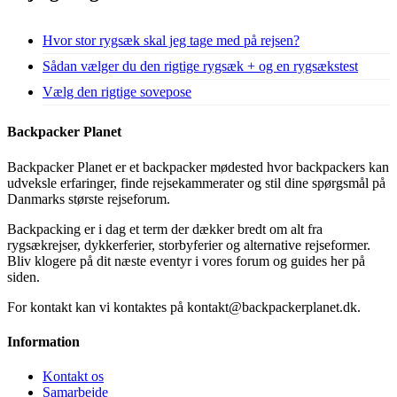
Hvor stor rygsæk skal jeg tage med på rejsen?
Sådan vælger du den rigtige rygsæk + og en rygsækstest
Vælg den rigtige sovepose
Backpacker Planet
Backpacker Planet er et backpacker mødested hvor backpackers kan
udveksle erfaringer, finde rejsekammerater og stil dine spørgsmål på
Danmarks største rejseforum.
Backpacking er i dag et term der dækker bredt om alt fra
rygsækrejser, dykkerferier, storbyferier og alternative rejseformer.
Bliv klogere på dit næste eventyr i vores forum og guides her på
siden.
For kontakt kan vi kontaktes på kontakt@backpackerplanet.dk.
Information
Kontakt os
Samarbejde