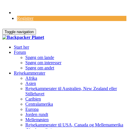
Log Ind
Registrer
Toggle navigation
Start her
Forum
Spørg om lande
Spørg om interesser
Spørg om andet
Rejsekammerater
Afrika
Asien
Rejsekammerater til Australien, New Zealand eller
Stillehavet
Caribien
Centralamerika
Europa
Jorden rundt
Mellemøsten
Rejsekammerater til USA, Canada og Mellemamerika