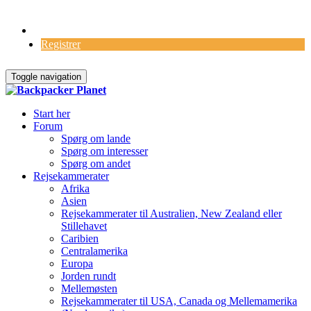
Log Ind
Registrer
Toggle navigation
Start her
Forum
Spørg om lande
Spørg om interesser
Spørg om andet
Rejsekammerater
Afrika
Asien
Rejsekammerater til Australien, New Zealand eller
Stillehavet
Caribien
Centralamerika
Europa
Jorden rundt
Mellemøsten
Rejsekammerater til USA, Canada og Mellemamerika