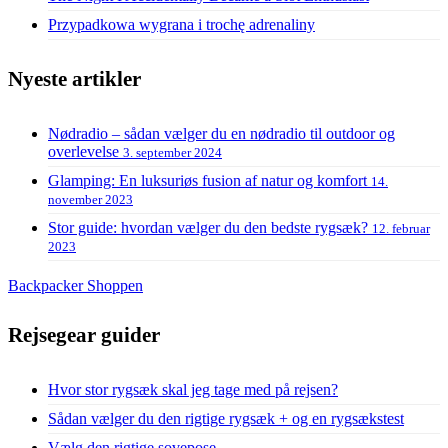
Przypadkowa wygrana i trochę adrenaliny
Nyeste artikler
Nødradio – sådan vælger du en nødradio til outdoor og
overlevelse
3. september 2024
Glamping: En luksuriøs fusion af natur og komfort
14.
november 2023
Stor guide: hvordan vælger du den bedste rygsæk?
12. februar
2023
Backpacker Shoppen
Rejsegear guider
Hvor stor rygsæk skal jeg tage med på rejsen?
Sådan vælger du den rigtige rygsæk + og en rygsækstest
Vælg den rigtige sovepose