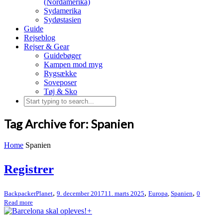
(Nordamerika)
Sydamerika
Sydøstasien
Guide
Rejseblog
Rejser & Gear
Guidebøger
Kampen mod myg
Rygsække
Soveposer
Tøj & Sko
Tag Archive for: Spanien
Home
Spanien
Registrer
,
,
,
BackpackerPlanet
9. december 2017
11. marts 2025
Europa
,
Spanien
0
Read more
+