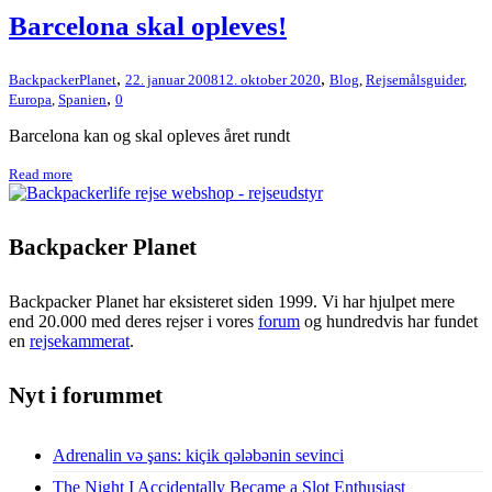
Barcelona skal opleves!
,
,
BackpackerPlanet
22. januar 2008
12. oktober 2020
Blog
,
Rejsemålsguider
,
,
Europa
,
Spanien
0
Barcelona kan og skal opleves året rundt
Read more
Backpacker Planet
Backpacker Planet har eksisteret siden 1999. Vi har hjulpet mere
end 20.000 med deres rejser i vores
forum
og hundredvis har fundet
en
rejsekammerat
.
Nyt i forummet
Adrenalin və şans: kiçik qələbənin sevinci
The Night I Accidentally Became a Slot Enthusiast