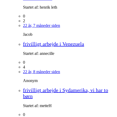
Startet af:
henrik leth
0
2
22 år, 7 måneder siden
Jacob
frivilligt arbejde i Venezuela
Startet af:
annecille
0
4
22 år, 8 måneder siden
Anonym
frivilligt arbejde i Sydamerika, vi har to
børn
Startet af:
metteH
0