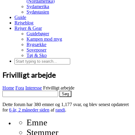
(Nordamerika)
Sydamerika
Sydøstasien
Guide
Rejseblog
Rejser & Gear
Guidebøger
Kampen mod myg
Rygsække
Soveposer
Tøj & Sko
Frivilligt arbejde
Home
Fora
Interesse
Frivilligt arbejde
Søg
efter:
Dette forum har 380 emner og 1,177 svar, og blev senest opdateret
for
6 år, 2 måneder siden
af
randi
.
Emne
Stemmer