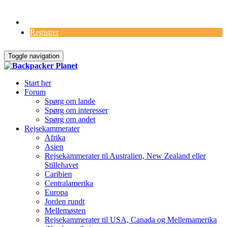
Log Ind
Registrer
Toggle navigation
Start her
Forum
Spørg om lande
Spørg om interesser
Spørg om andet
Rejsekammerater
Afrika
Asien
Rejsekammerater til Australien, New Zealand eller
Stillehavet
Caribien
Centralamerika
Europa
Jorden rundt
Mellemøsten
Rejsekammerater til USA, Canada og Mellemamerika