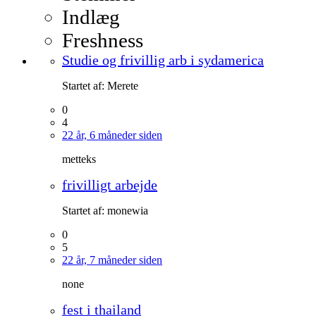
Indlæg
Freshness
Studie og frivillig arb i sydamerica
Startet af:
Merete
0
4
22 år, 6 måneder siden
metteks
frivilligt arbejde
Startet af:
monewia
0
5
22 år, 7 måneder siden
none
fest i thailand