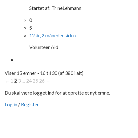
Startet af:
TrineLehmann
0
5
12 år, 2 måneder siden
Volunteer Aid
Viser 15 emner - 16 til 30 (af 380 i alt)
←
1
2
3
…
24
25
26
→
Du skal være logget ind for at oprette et nyt emne.
Log in
/
Register