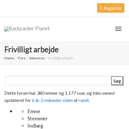
Log Ind
Registrer
Togg
Frivilligt arbejde
Home
Fora
Interesse
Frivilligt arbejde
navig
Dette forum har 380 emner og 1,177 svar, og blev senest
opdateret for
6 år, 2 måneder siden
af
randi
.
Emne
Stemmer
Indlæg