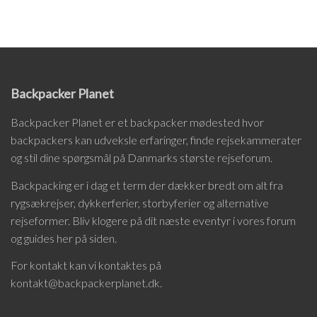
Backpacker Planet
Backpacker Planet er et backpacker mødested hvor
backpackers kan udveksle erfaringer, finde rejsekammerater
og stil dine spørgsmål på Danmarks største rejseforum.
Backpacking er i dag et term der dækker bredt om alt fra
rygsækrejser, dykkerferier, storbyferier og alternative
rejseformer. Bliv klogere på dit næste eventyr i vores forum
og guides her på siden.
For kontakt kan vi kontaktes på
kontakt@backpackerplanet.dk.