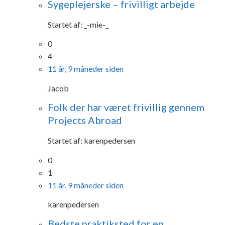
Sygeplejerske – frivilligt arbejde
Startet af:
_-mie-_
0
4
11 år, 9 måneder siden
Jacob
Folk der har været frivillig gennem
Projects Abroad
Startet af:
karenpedersen
0
1
11 år, 9 måneder siden
karenpedersen
Bedste praktiksted for en