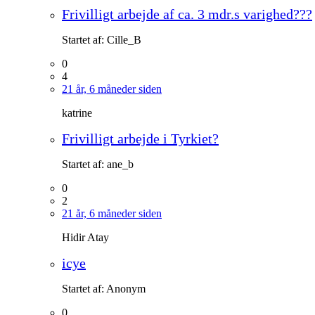
Frivilligt arbejde af ca. 3 mdr.s varighed???
Startet af:
Cille_B
0
4
21 år, 6 måneder siden
katrine
Frivilligt arbejde i Tyrkiet?
Startet af:
ane_b
0
2
21 år, 6 måneder siden
Hidir Atay
icye
Startet af:
Anonym
0