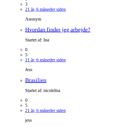
3
21 år, 6 måneder siden
Anonym
Hvordan finder jeg arbejde?
Startet af:
Ina
0
5
21 år, 6 måneder siden
Jess
Brasilien
Startet af:
nicolelisa
0
5
21 år, 6 måneder siden
jess