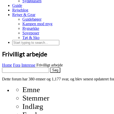
Sydøstasien
Guide
Rejseblog
Rejser & Gear
Guidebøger
Kampen mod myg
Rygsække
Soveposer
Tøj & Sko
Frivilligt arbejde
Home
Fora
Interesse
Frivilligt arbejde
Søg
efter:
Dette forum har 380 emner og 1,177 svar, og blev senest opdateret fo
Emne
Stemmer
Indlæg