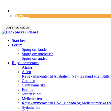
Log Ind
Registrer
Toggle navigation
Start her
Forum
Spørg om lande
Spørg om interesser
Spørg om andet
Rejsekammerater
Afrika
Asien
Rejsekammerater til Australien, New Zealand eller Stille
Caribien
Centralamerika
Europa
Jorden rundt
Mellemøsten
Rejsekammerater til USA, Canada og Mellemamerika (N
Sydamerika