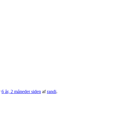
r
6 år, 2 måneder siden
af
randi
.