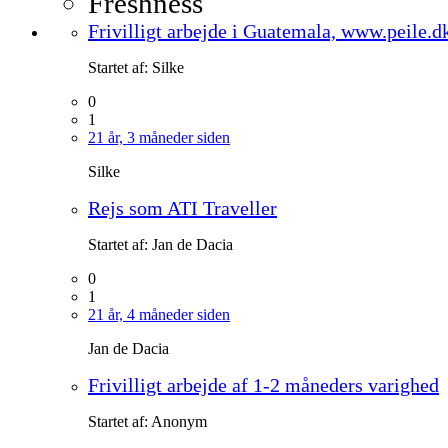
Freshness
Frivilligt arbejde i Guatemala, www.peile.d
Startet af:
Silke
0
1
21 år, 3 måneder siden
Silke
Rejs som ATI Traveller
Startet af:
Jan de Dacia
0
1
21 år, 4 måneder siden
Jan de Dacia
Frivilligt arbejde af 1-2 måneders varighed
Startet af:
Anonym