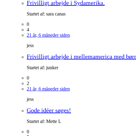
Frivilligt arbejde i Sydamerika.
Startet af:
sara canas
0
4
21 år, 6 måneder siden
jess
Frivilligt arbejde i mellemamerica med bør
Startet af:
junker
0
2
21 år, 6 måneder siden
jess
Gode idéer søges!
Startet af:
Mette L
0