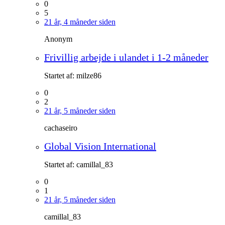
0
5
21 år, 4 måneder siden
Anonym
Frivillig arbejde i ulandet i 1-2 måneder
Startet af:
milze86
0
2
21 år, 5 måneder siden
cachaseiro
Global Vision International
Startet af:
camillal_83
0
1
21 år, 5 måneder siden
camillal_83