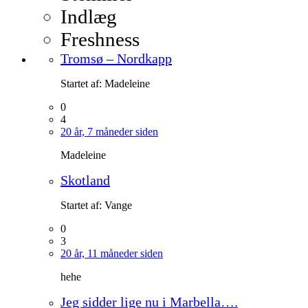
Indlæg
Freshness
Tromsø – Nordkapp
Startet af:
Madeleine
0
4
20 år, 7 måneder siden
Madeleine
Skotland
Startet af:
Vange
0
3
20 år, 11 måneder siden
hehe
Jeg sidder lige nu i Marbella….