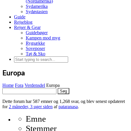
(Nordamerika)
Sydamerika
Sydøstasien
Guide
Rejseblog
Rejser & Gear
Guidebøger
Kampen mod myg
Rygsække
Soveposer
Tøj & Sko
Europa
Home
Fora
Verdensdel
Europa
Søg
efter:
Dette forum har 587 emner og 1,268 svar, og blev senest opdateret
for
2 måneder, 3 uger siden
af
pataranasa
.
Emne
Stemmer