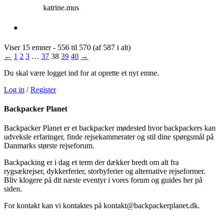
katrine.mus
Viser 15 emner - 556 til 570 (af 587 i alt)
←
1
2
3
…
37
38
39
40
→
Du skal være logget ind for at oprette et nyt emne.
Log in
/
Register
Backpacker Planet
Backpacker Planet er et backpacker mødested hvor backpackers kan
udveksle erfaringer, finde rejsekammerater og stil dine spørgsmål på
Danmarks største rejseforum.
Backpacking er i dag et term der dækker bredt om alt fra
rygsækrejser, dykkerferier, storbyferier og alternative rejseformer.
Bliv klogere på dit næste eventyr i vores forum og guides her på
siden.
For kontakt kan vi kontaktes på kontakt@backpackerplanet.dk.