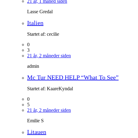
21 år, 1 måned siden
Lasse Gredal
Italien
Startet af:
cecilie
0
3
21 år, 2 måneder siden
admin
Mc Tur NEED HELP “What To See”
Startet af:
KaareKyndal
0
5
21 år, 2 måneder siden
Emilie S
Litauen