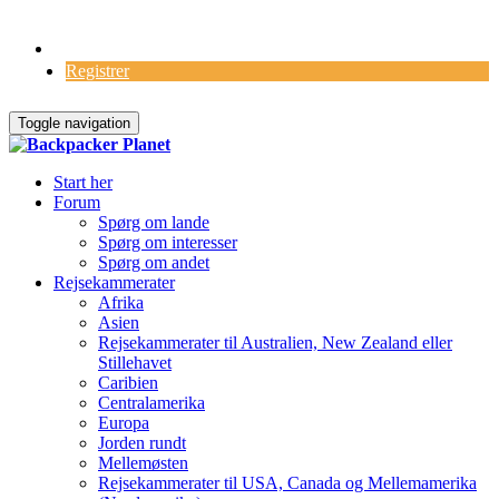
Log Ind
Registrer
Toggle navigation
Start her
Forum
Spørg om lande
Spørg om interesser
Spørg om andet
Rejsekammerater
Afrika
Asien
Rejsekammerater til Australien, New Zealand eller
Stillehavet
Caribien
Centralamerika
Europa
Jorden rundt
Mellemøsten
Rejsekammerater til USA, Canada og Mellemamerika