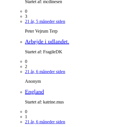
Startet af:
mcdinesen
0
3
21 år, 5 måneder siden
Peter Vejrum Terp
Arbejde i udlandet.
Startet af:
FragileDK
0
2
21 år, 6 måneder siden
Anonym
England
Startet af:
katrine.mus
0
1
21 år, 6 måneder siden