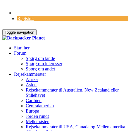
Log Ind
Registrer
Toggle navigation
Start her
Forum
Spørg om lande
Spørg om interesser
Spørg om andet
Rejsekammerater
Afrika
Asien
Rejsekammerater til Australien, New Zealand eller
Stillehavet
Caribien
Centralamerika
Europa
Jorden rundt
Mellemøsten
Rejsekammerater til USA, Canada og Mellemamerika