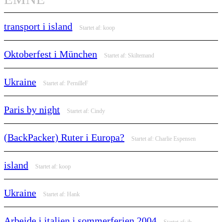
transport i island
Startet af:
koop
Oktoberfest i München
Startet af:
Skiltemand
Ukraine
Startet af:
PernilleF
Paris by night
Startet af:
Cindy
(BackPacker) Ruter i Europa?
Startet af:
Charlie Espensen
island
Startet af:
koop
Ukraine
Startet af:
Hank
Arbejde i italien i sommerferien 2004
Startet af:
jb_