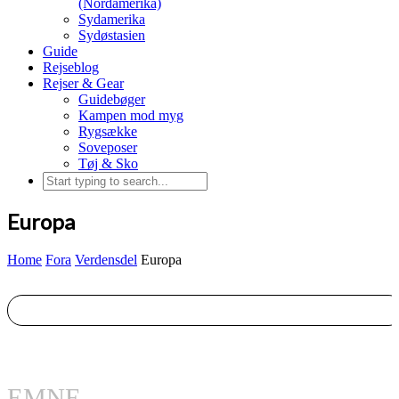
(Nordamerika)
Sydamerika
Sydøstasien
Guide
Rejseblog
Rejser & Gear
Guidebøger
Kampen mod myg
Rygsække
Soveposer
Tøj & Sko
Europa
Home
Fora
Verdensdel
Europa
EMNE