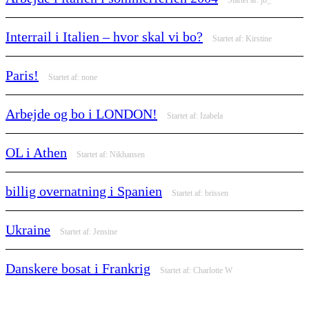
Interrail i Italien – hvor skal vi bo?
Startet af:
Kirstine
Paris!
Startet af:
none
Arbejde og bo i LONDON!
Startet af:
Izabela
OL i Athen
Startet af:
Nikhansen
billig overnatning i Spanien
Startet af:
brissen
Ukraine
Startet af:
Jensine
Danskere bosat i Frankrig
Startet af:
Charlotte W