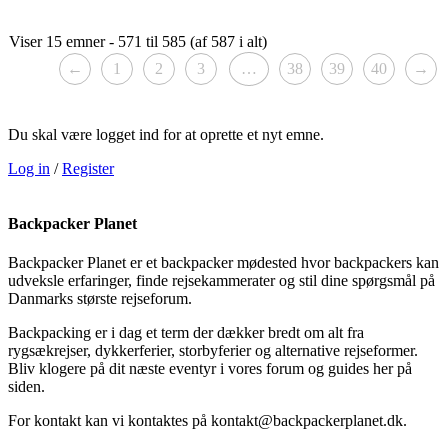
Viser 15 emner - 571 til 585 (af 587 i alt)
←
1
2
3
…
38
39
40
→
Du skal være logget ind for at oprette et nyt emne.
Log in
/
Register
Backpacker Planet
Backpacker Planet er et backpacker mødested hvor backpackers kan
udveksle erfaringer, finde rejsekammerater og stil dine spørgsmål på
Danmarks største rejseforum.
Backpacking er i dag et term der dækker bredt om alt fra
rygsækrejser, dykkerferier, storbyferier og alternative rejseformer.
Bliv klogere på dit næste eventyr i vores forum og guides her på
siden.
For kontakt kan vi kontaktes på kontakt@backpackerplanet.dk.