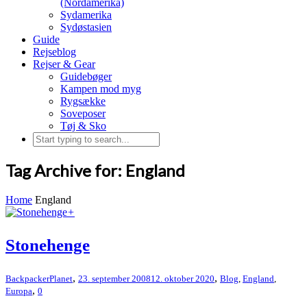
(Nordamerika)
Sydamerika
Sydøstasien
Guide
Rejseblog
Rejser & Gear
Guidebøger
Kampen mod myg
Rygsække
Soveposer
Tøj & Sko
Tag Archive for: England
Home
England
+
Stonehenge
,
,
BackpackerPlanet
23. september 2008
12. oktober 2020
Blog
,
England
,
,
Europa
0