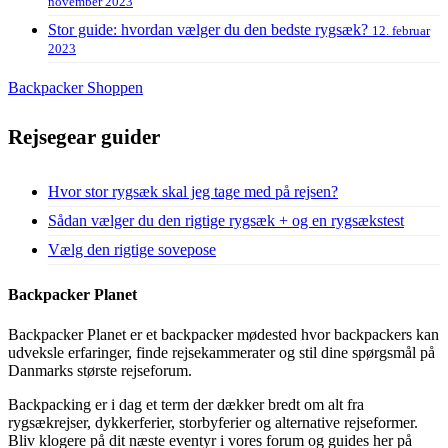
november 2023
Stor guide: hvordan vælger du den bedste rygsæk?
12. februar
2023
Backpacker Shoppen
Rejsegear guider
Hvor stor rygsæk skal jeg tage med på rejsen?
Sådan vælger du den rigtige rygsæk + og en rygsækstest
Vælg den rigtige sovepose
Backpacker Planet
Backpacker Planet er et backpacker mødested hvor backpackers kan
udveksle erfaringer, finde rejsekammerater og stil dine spørgsmål på
Danmarks største rejseforum.
Backpacking er i dag et term der dækker bredt om alt fra
rygsækrejser, dykkerferier, storbyferier og alternative rejseformer.
Bliv klogere på dit næste eventyr i vores forum og guides her på