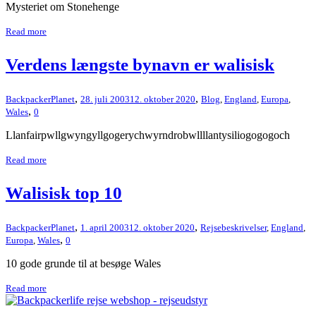
Mysteriet om Stonehenge
Read more
Verdens længste bynavn er walisisk
,
,
BackpackerPlanet
28. juli 2003
12. oktober 2020
Blog
,
England
,
Europa
,
,
Wales
0
Llanfairpwllgwyngyllgogerychwyrndrobwllllantysiliogogogoch
Read more
Walisisk top 10
,
,
BackpackerPlanet
1. april 2003
12. oktober 2020
Rejsebeskrivelser
,
England
,
,
Europa
,
Wales
0
10 gode grunde til at besøge Wales
Read more