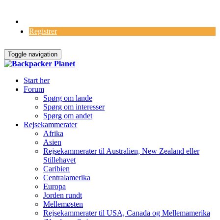
Log Ind
Registrer
Toggle navigation
Start her
Forum
Spørg om lande
Spørg om interesser
Spørg om andet
Rejsekammerater
Afrika
Asien
Rejsekammerater til Australien, New Zealand eller
Stillehavet
Caribien
Centralamerika
Europa
Jorden rundt
Mellemøsten
Rejsekammerater til USA, Canada og Mellemamerika