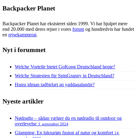
Backpacker Planet
Backpacker Planet har eksisteret siden 1999. Vi har hjulpet mere
end 20.000 med deres rejser i vores
forum
og hundredvis har fundet
en
rejsekammerat
.
Nyt i forummet
Welche Vorteile bietet GoKong Deutschland heute?
Welche Strategien für SpinGranny in Deutschland?
Hansı idman tədbirləri ən yaddaqalandır?
Nyeste artikler
Nødradio – sådan vælger du en nødradio til outdoor og
overlevelse
3. september 2024
Glamping: En luksuriøs fusion af natur og komfort
14.