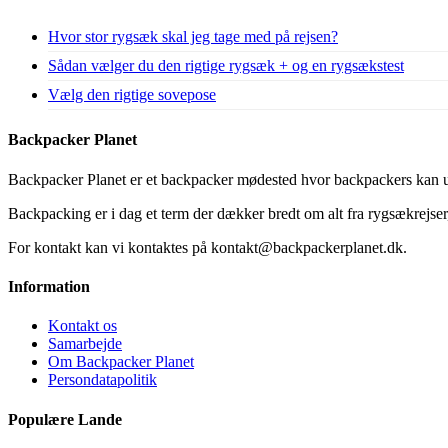
Hvor stor rygsæk skal jeg tage med på rejsen?
Sådan vælger du den rigtige rygsæk + og en rygsækstest
Vælg den rigtige sovepose
Backpacker Planet
Backpacker Planet er et backpacker mødested hvor backpackers kan ud
Backpacking er i dag et term der dækker bredt om alt fra rygsækrejser, 
For kontakt kan vi kontaktes på kontakt@backpackerplanet.dk.
Information
Kontakt os
Samarbejde
Om Backpacker Planet
Persondatapolitik
Populære Lande