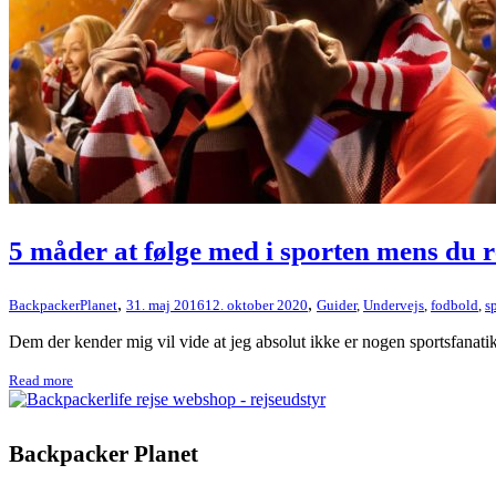
5 måder at følge med i sporten mens du r
,
,
BackpackerPlanet
31. maj 2016
12. oktober 2020
Guider
,
Undervejs
,
fodbold
,
s
Dem der kender mig vil vide at jeg absolut ikke er nogen sportsfanatike
Read more
Backpacker Planet