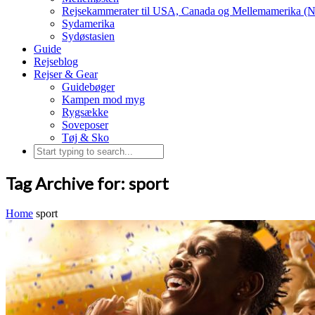
Rejsekammerater til USA, Canada og Mellemamerika (N
Sydamerika
Sydøstasien
Guide
Rejseblog
Rejser & Gear
Guidebøger
Kampen mod myg
Rygsække
Soveposer
Tøj & Sko
Tag Archive for: sport
Home
sport