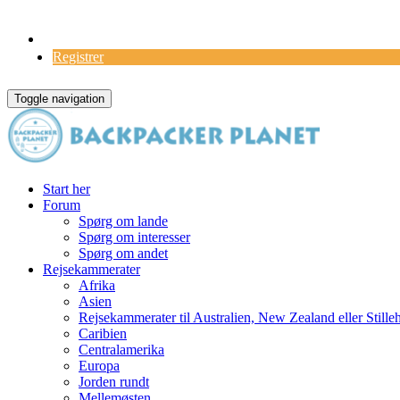
Log Ind
Registrer
Toggle navigation
Start her
Forum
Spørg om lande
Spørg om interesser
Spørg om andet
Rejsekammerater
Afrika
Asien
Rejsekammerater til Australien, New Zealand eller Stille
Caribien
Centralamerika
Europa
Jorden rundt
Mellemøsten