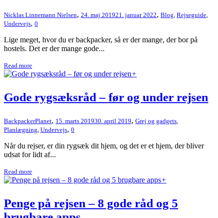
,
,
Nicklas Linnemann Nielsen
24. maj 2019
21. januar 2022
Blog
,
Rejseguide
,
,
Undervejs
0
Lige meget, hvor du er backpacker, så er der mange, der bor på
hostels. Det er der mange gode...
Read more
+
Gode rygsæksråd – før og under rejsen
,
,
BackpackerPlanet
15. marts 2019
30. april 2019
Grej og gadgets
,
,
Planlægning
,
Undervejs
0
Når du rejser, er din rygsæk dit hjem, og det er et hjem, der bliver
udsat for lidt af...
Read more
+
Penge på rejsen – 8 gode råd og 5
brugbare apps