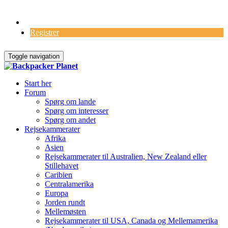
Log Ind
Registrer
Toggle navigation
Start her
Forum
Spørg om lande
Spørg om interesser
Spørg om andet
Rejsekammerater
Afrika
Asien
Rejsekammerater til Australien, New Zealand eller
Stillehavet
Caribien
Centralamerika
Europa
Jorden rundt
Mellemøsten
Rejsekammerater til USA, Canada og Mellemamerika