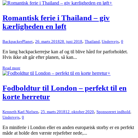
+
Romantisk ferie i Thailand – giv
kærligheden en løft
,
,
,
BackpackerPlanet
26. marts 2018
28. juni 2018
Thailand
,
Undervejs
0
En lang backpackerrejse kan af og til blive hård for parforholdet.
Hvis ikke alt går efter planen, så kan...
Read more
+
Fodboldtur til London – perfekt til en
korte herretur
,
,
Kenneth Karl Nielsen
25. marts 2018
12. oktober 2020
Sponsoreret indhold
,
,
Undervejs
0
En miniferie i London eller en anden europæisk storby er en perfekt
måde at holde den værste rejsefeber nede,...