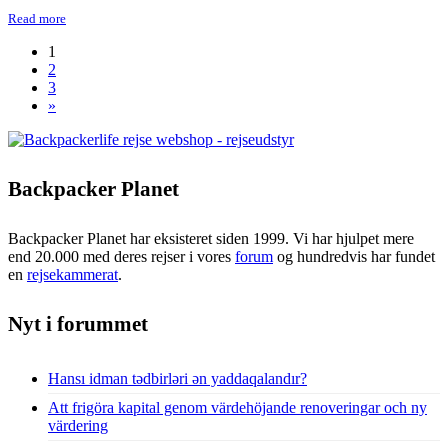
Read more
1
2
3
»
Backpacker Planet
Backpacker Planet har eksisteret siden 1999. Vi har hjulpet mere
end 20.000 med deres rejser i vores
forum
og hundredvis har fundet
en
rejsekammerat
.
Nyt i forummet
Hansı idman tədbirləri ən yaddaqalandır?
Att frigöra kapital genom värdehöjande renoveringar och ny
värdering