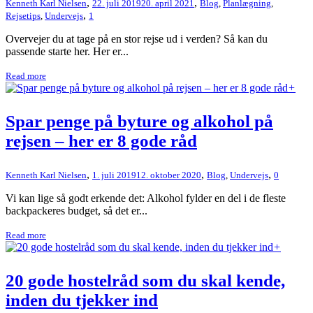
,
,
Kenneth Karl Nielsen
22. juli 2019
20. april 2021
Blog
,
Planlægning
,
,
Rejsetips
,
Undervejs
1
Overvejer du at tage på en stor rejse ud i verden? Så kan du
passende starte her. Her er...
Read more
+
Spar penge på byture og alkohol på
rejsen – her er 8 gode råd
,
,
,
Kenneth Karl Nielsen
1. juli 2019
12. oktober 2020
Blog
,
Undervejs
0
Vi kan lige så godt erkende det: Alkohol fylder en del i de fleste
backpackeres budget, så det er...
Read more
+
20 gode hostelråd som du skal kende,
inden du tjekker ind