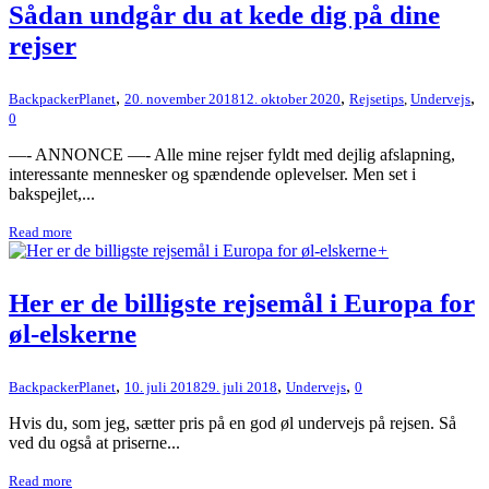
Sådan undgår du at kede dig på dine
rejser
,
,
,
BackpackerPlanet
20. november 2018
12. oktober 2020
Rejsetips
,
Undervejs
0
—- ANNONCE —- Alle mine rejser fyldt med dejlig afslapning,
interessante mennesker og spændende oplevelser. Men set i
bakspejlet,...
Read more
+
Her er de billigste rejsemål i Europa for
øl-elskerne
,
,
,
BackpackerPlanet
10. juli 2018
29. juli 2018
Undervejs
0
Hvis du, som jeg, sætter pris på en god øl undervejs på rejsen. Så
ved du også at priserne...
Read more