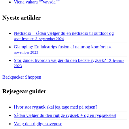
Viena vakara “”vavsda””
Nyeste artikler
Nødradio – sådan vælger du en nødradio til outdoor og
overlevelse
3. september 2024
Glamping: En luksuriøs fusion af natur og komfort
14.
november 2023
Stor guide: hvordan vælger du den bedste rygsæk?
12. februar
2023
Backpacker Shoppen
Rejsegear guider
Hvor stor rygsæk skal jeg tage med på rejsen?
Sådan vælger du den rigtige rygsæk + og en rygsækstest
Vælg den rigtige sovepose