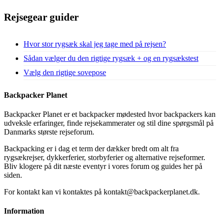
Rejsegear guider
Hvor stor rygsæk skal jeg tage med på rejsen?
Sådan vælger du den rigtige rygsæk + og en rygsækstest
Vælg den rigtige sovepose
Backpacker Planet
Backpacker Planet er et backpacker mødested hvor backpackers kan
udveksle erfaringer, finde rejsekammerater og stil dine spørgsmål på
Danmarks største rejseforum.
Backpacking er i dag et term der dækker bredt om alt fra
rygsækrejser, dykkerferier, storbyferier og alternative rejseformer.
Bliv klogere på dit næste eventyr i vores forum og guides her på
siden.
For kontakt kan vi kontaktes på kontakt@backpackerplanet.dk.
Information