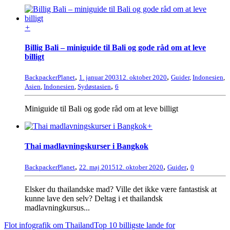
+
Billig Bali – miniguide til Bali og gode råd om at leve
billigt
,
,
BackpackerPlanet
1. januar 2003
12. oktober 2020
Guider
,
Indonesien
,
,
Asien
,
Indonesien
,
Sydøstasien
6
Miniguide til Bali og gode råd om at leve billigt
+
Thai madlavningskurser i Bangkok
,
,
,
BackpackerPlanet
22. maj 2015
12. oktober 2020
Guider
0
Elsker du thailandske mad? Ville det ikke være fantastisk at
kunne lave den selv? Deltag i et thailandsk
madlavningkursus...
Flot infografik om Thailand
Top 10 billigste lande for