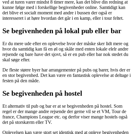
ved at turen varer mindst 8 timer mere, kan det blive din redning at
kunne følge med i forskellige begivenheder online. Samtidigt kan
det blive et socialt moment med andre i bussen der også er
interesseret i at høre hvordan det går i en kamp, eller i tour feltet.
Se begivenheden på lokal pub eller bar
Er du mere ude efter en oplevelse hvor der måske sker lidt mere og
hvor du samtidig kan få en øl og skåle med enten lokale elelr andre
rejsende og bare have det sjovt, så er en pub eller bar nok stedet du
skal søge efter.
De fleste større byer har arrangementer på pubs og barer, hvis der er
en stor begivenhed. Det kan være en fantastisk oplevelse at deltage i
festen på den måde.
Se begivenheden på hostel
Et alternativ til pub og bar er at se begivenheden på hostel. Som
regel er der mange andre rejsende der gerne vil se et VM, Tour de
france, Champions League etc. og derfor viser mange hostels også
det på storskærm eller TV.
Oplevelsen kan være stort set identisk med at opleve begivenheden