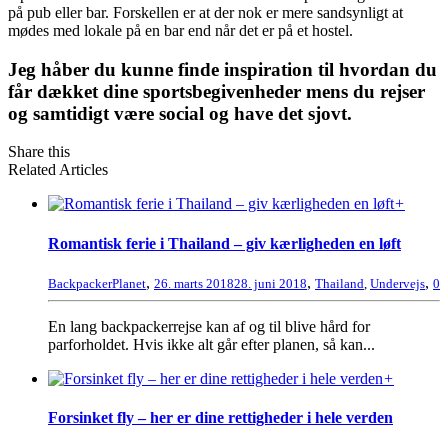
på pub eller bar. Forskellen er at der nok er mere sandsynligt at
mødes med lokale på en bar end når det er på et hostel.
Jeg håber du kunne finde inspiration til hvordan du
får dækket dine sportsbegivenheder mens du rejser
og samtidigt være social og have det sjovt.
Share this
Related Articles
+
Romantisk ferie i Thailand – giv kærligheden en løft
,
,
,
BackpackerPlanet
26. marts 2018
28. juni 2018
Thailand
,
Undervejs
0
En lang backpackerrejse kan af og til blive hård for
parforholdet. Hvis ikke alt går efter planen, så kan...
+
Forsinket fly – her er dine rettigheder i hele verden