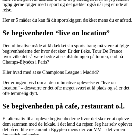
rigtig gerne følger med i sport og det gælder også når jeg er ude at
rejse.
Her er 5 måder du kan få dit sportskiggeri dækket mens du er afsted.
Se begivenheden “live on location”
Den ultimative måde at få dækket sin sports trang må være at følge
begivenhederne der hvor det sker. Er der f.eks. Tour De France,
hvor ville det så være bedre at se afslutningen på touren, end på
Champs-Élysèes i Paris?
Eller hvad med at se Champions League i Madrid?
Der er ingen tvivl om at den ultimative oplevelse er “live on
location” – desværre er det ofte meget svært at få plads og så er det
ofte temmelig dyrt.
Se begivenheden på cafe, restaurant o.l.
Et alternativ til at opleve begivenhederne hvor det sker er at opleve
dem sammen med de lokale, i det land du rejser. Jeg har selv oplevet
det på en lille restaurant i Egypten mens der var VM – det var en
fantastisk oplevelse.