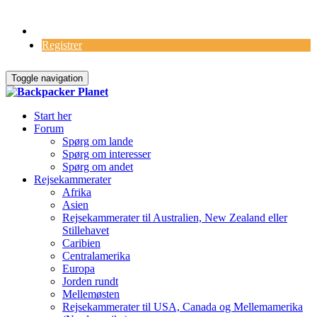
Log Ind
Registrer
Toggle navigation
Start her
Forum
Spørg om lande
Spørg om interesser
Spørg om andet
Rejsekammerater
Afrika
Asien
Rejsekammerater til Australien, New Zealand eller
Stillehavet
Caribien
Centralamerika
Europa
Jorden rundt
Mellemøsten
Rejsekammerater til USA, Canada og Mellemamerika