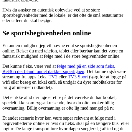
Hvis du ønsker en autentisk oplevelse ved at se store
sportsbegivenheder med de lokale, er det ofte de små restauranter
eller cafeer du skal besøge.
Se sportsbegivenheden online
En anden mulighed jeg vil nævne er at se sportsbegivenheden
online. Rejser du med telefon, tablet eller bærbar kan det være en
fantastisk mulighed at følge med i de store begivenheder online.
Det kunne f.eks. være ved at
følge med på en side som f.eks.
Bet365 der blandt andet dækker superligaen
. Det kunne også være
streaming fra apps f.eks.
TV2
eller
TV3 Sport
(sørg for at logge på
wifi eller besøg en lokal café, så undgår du dyre mobiltakster for
brug af internet i udlandet).
Det er ikke altid der lige er et tv på det værelse du har booket,
specielt ikke som rygsækrejsende, hvor du ofte booker billig
overnatning. Billig overnatning er ofte lig med mangel på tv.
Et andet scenarie hvor kan være super relevant at følge med i
begivenhederne online er hvis du f.eks. skal på en længere bus- eller
togtur. De lange transport ture hvor dagen snegler sig afsted og du