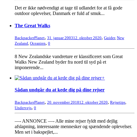
Det er ikke nødvendigt at tage til udlandet for at få gode
outdoor oplevelser, Danmark er fuld af smuk...
The Great Walks
,
,
BackpackerPlanet
31. januar 2003
12. oktober 2020
Guider
,
New
,
Zealand
,
Oceanien
0
8 New Zealandske vandreture er klassificeret som Great
Walks New Zealand byder fra nord til syd på et
imponerende...
+
Sådan undgår du at kede dig på dine rejser
,
,
BackpackerPlanet
20. november 2018
12. oktober 2020
Rejsetips
,
,
Undervejs
0
—- ANNONCE —- Alle mine rejser fyldt med dejlig
afslapning, interessante mennesker og spændende oplevelser.
Men set i bakspejlet,...