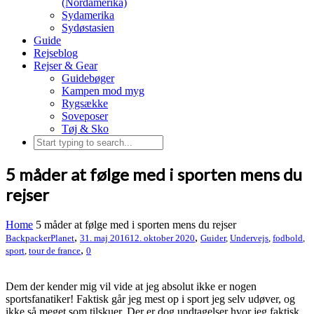
(Nordamerika)
Sydamerika
Sydøstasien
Guide
Rejseblog
Rejser & Gear
Guidebøger
Kampen mod myg
Rygsække
Soveposer
Tøj & Sko
5 måder at følge med i sporten mens du
rejser
Home
5 måder at følge med i sporten mens du rejser
,
,
BackpackerPlanet
31. maj 2016
12. oktober 2020
Guider
,
Undervejs
,
fodbold
,
,
sport
,
tour de france
0
Dem der kender mig vil vide at jeg absolut ikke er nogen
sportsfanatiker! Faktisk går jeg mest op i sport jeg selv udøver, og
ikke så meget som tilskuer. Der er dog undtagelser hvor jeg faktisk