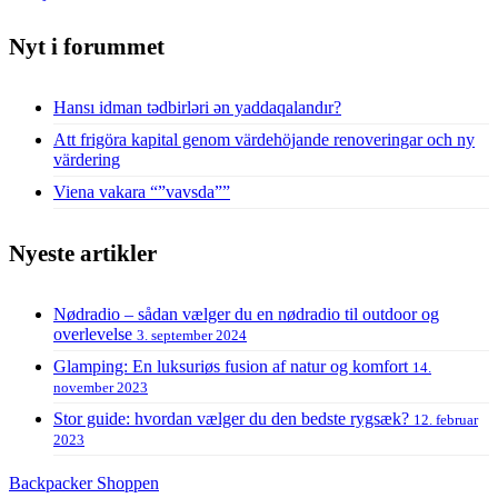
Nyt i forummet
Hansı idman tədbirləri ən yaddaqalandır?
Att frigöra kapital genom värdehöjande renoveringar och ny
värdering
Viena vakara “”vavsda””
Nyeste artikler
Nødradio – sådan vælger du en nødradio til outdoor og
overlevelse
3. september 2024
Glamping: En luksuriøs fusion af natur og komfort
14.
november 2023
Stor guide: hvordan vælger du den bedste rygsæk?
12. februar
2023
Backpacker Shoppen