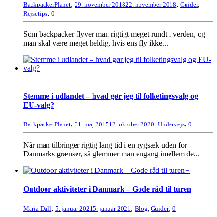
,
,
BackpackerPlanet
29. november 2018
22. november 2018
Guider
,
,
Rejsetips
0
Som backpacker flyver man rigtigt meget rundt i verden, og
man skal være meget heldig, hvis ens fly ikke...
+
Stemme i udlandet – hvad gør jeg til folketingsvalg og
EU-valg?
,
,
,
BackpackerPlanet
31. maj 2015
12. oktober 2020
Undervejs
0
Når man tilbringer rigtig lang tid i en rygsæk uden for
Danmarks grænser, så glemmer man engang imellem de...
+
Outdoor aktiviteter i Danmark – Gode råd til turen
,
,
,
Maria Dall
5. januar 2021
5. januar 2021
Blog
,
Guider
0