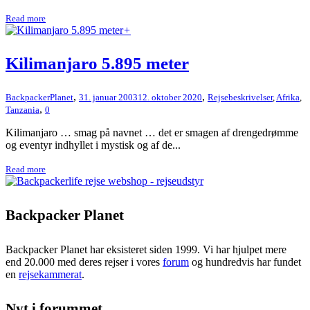
Read more
+
Kilimanjaro 5.895 meter
,
,
BackpackerPlanet
31. januar 2003
12. oktober 2020
Rejsebeskrivelser
,
Afrika
,
,
Tanzania
0
Kilimanjaro … smag på navnet … det er smagen af drengedrømme
og eventyr indhyllet i mystisk og af de...
Read more
Backpacker Planet
Backpacker Planet har eksisteret siden 1999. Vi har hjulpet mere
end 20.000 med deres rejser i vores
forum
og hundredvis har fundet
en
rejsekammerat
.
Nyt i forummet