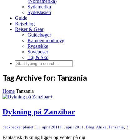
(Nordamerika)
Sydamerika
Sydøstasien
Guide
Rejseblog
Rejser & Gear
Guidebøger
Kampen mod myg
Rygsække
Soveposer
Tøj & Sko
Tag Archive for: Tanzania
Home
Tanzania
+
Dykning på Zanzibar
,
,
,
backpacker planet
11. april 2011
11. april 2011
Blog
,
Afrika
,
Tanzania
3
Fantastisk dykning ligger og venter på dig.