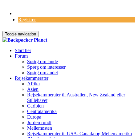
Log Ind
Registrer
Toggle navigation
Start her
Forum
Spørg om lande
Spørg om interesser
Spørg om andet
Rejsekammerater
Afrika
Asien
Rejsekammerater til Australien, New Zealand eller
Stillehavet
Caribien
Centralamerika
Europa
Jorden rundt
Mellemøsten
Rejsekammerater til USA, Canada og Mellemamerika