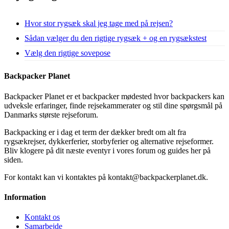
Hvor stor rygsæk skal jeg tage med på rejsen?
Sådan vælger du den rigtige rygsæk + og en rygsækstest
Vælg den rigtige sovepose
Backpacker Planet
Backpacker Planet er et backpacker mødested hvor backpackers kan
udveksle erfaringer, finde rejsekammerater og stil dine spørgsmål på
Danmarks største rejseforum.
Backpacking er i dag et term der dækker bredt om alt fra
rygsækrejser, dykkerferier, storbyferier og alternative rejseformer.
Bliv klogere på dit næste eventyr i vores forum og guides her på
siden.
For kontakt kan vi kontaktes på kontakt@backpackerplanet.dk.
Information
Kontakt os
Samarbejde