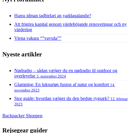
Hansı idman tədbirləri ən yaddaqalandır?
Att frigöra kapital genom värdehöjande renoveringar och ny
värdering
Viena vakara “”vavsda””
Nyeste artikler
Nødradio – sådan vælger du en nødradio til outdoor og
overlevelse
3. september 2024
Glamping: En luksuriøs fusion af natur og komfort
14.
november 2023
Stor guide: hvordan vælger du den bedste rygsæk?
12. februar
2023
Backpacker Shoppen
Rejsegear guider