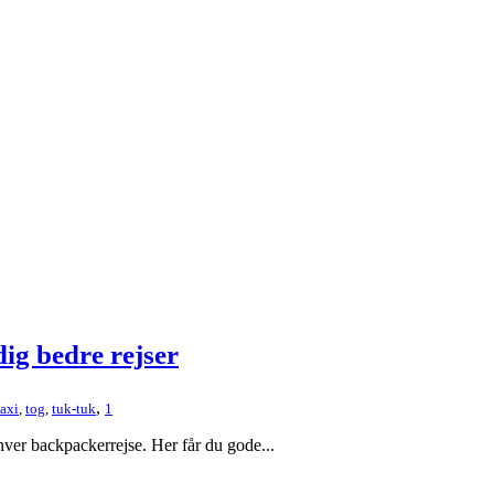
dig bedre rejser
,
taxi
,
tog
,
tuk-tuk
1
hver backpackerrejse. Her får du gode...