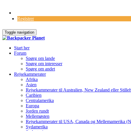
Log Ind
Registrer
Toggle navigation
Start her
Forum
Spørg om lande
Spørg om interesser
Spørg om andet
Rejsekammerater
Afrika
Asien
Rejsekammerater til Australien, New Zealand eller Stille
Caribien
Centralamerika
Europa
Jorden rundt
Mellemøsten
Rejsekammerater til USA, Canada og Mellemamerika (N
Sydamerika