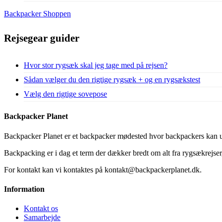
Backpacker Shoppen
Rejsegear guider
Hvor stor rygsæk skal jeg tage med på rejsen?
Sådan vælger du den rigtige rygsæk + og en rygsækstest
Vælg den rigtige sovepose
Backpacker Planet
Backpacker Planet er et backpacker mødested hvor backpackers kan ud
Backpacking er i dag et term der dækker bredt om alt fra rygsækrejser, 
For kontakt kan vi kontaktes på kontakt@backpackerplanet.dk.
Information
Kontakt os
Samarbejde