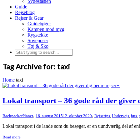
Sydøstasien
Guide
Rejseblog
Rejser & Gear
Guidebøger
Kampen mod myg
Rygsække
Soveposer
Tøj & Sko
Tag Archive for: taxi
Home
taxi
+
Lokal transport – 36 gode råd der giver 
,
,
BackpackerPlanet
16. august 2015
12. oktober 2020
Rejsetips
,
Undervejs
,
bus
,
Lokal transport i de lande som du besøger, er en uundværlig del af en
Read more