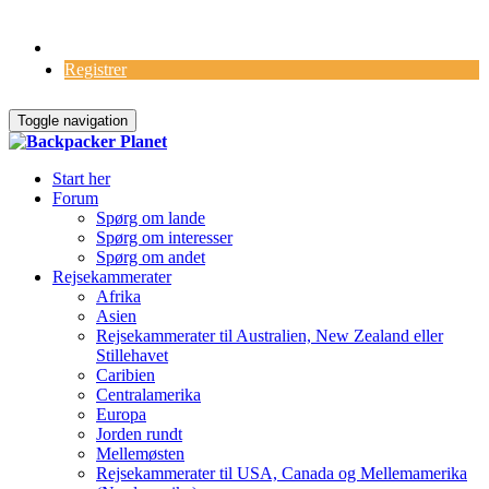
Log Ind
Registrer
Toggle navigation
Start her
Forum
Spørg om lande
Spørg om interesser
Spørg om andet
Rejsekammerater
Afrika
Asien
Rejsekammerater til Australien, New Zealand eller
Stillehavet
Caribien
Centralamerika
Europa
Jorden rundt
Mellemøsten
Rejsekammerater til USA, Canada og Mellemamerika