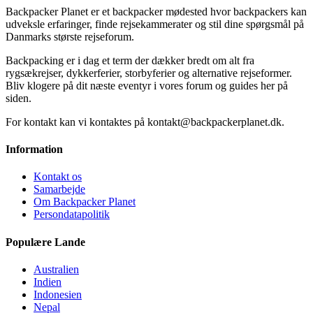
Backpacker Planet er et backpacker mødested hvor backpackers kan
udveksle erfaringer, finde rejsekammerater og stil dine spørgsmål på
Danmarks største rejseforum.
Backpacking er i dag et term der dækker bredt om alt fra
rygsækrejser, dykkerferier, storbyferier og alternative rejseformer.
Bliv klogere på dit næste eventyr i vores forum og guides her på
siden.
For kontakt kan vi kontaktes på kontakt@backpackerplanet.dk.
Information
Kontakt os
Samarbejde
Om Backpacker Planet
Persondatapolitik
Populære Lande
Australien
Indien
Indonesien
Nepal