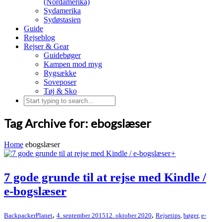
(Nordamerika)
Sydamerika
Sydøstasien
Guide
Rejseblog
Rejser & Gear
Guidebøger
Kampen mod myg
Rygsække
Soveposer
Tøj & Sko
Tag Archive for: ebogslæser
Home
ebogslæser
+
7 gode grunde til at rejse med Kindle /
e-bogslæser
,
,
BackpackerPlanet
4. september 2015
12. oktober 2020
Rejsetips
,
bøger
,
e-