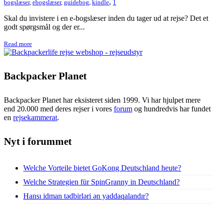
,
bogslæser
,
ebogslæser
,
guidebog
,
kindle
1
Skal du invistere i en e-bogslæser inden du tager ud at rejse? Det et
godt spørgsmål og der er...
Read more
Backpacker Planet
Backpacker Planet har eksisteret siden 1999. Vi har hjulpet mere
end 20.000 med deres rejser i vores
forum
og hundredvis har fundet
en
rejsekammerat
.
Nyt i forummet
Welche Vorteile bietet GoKong Deutschland heute?
Welche Strategien für SpinGranny in Deutschland?
Hansı idman tədbirləri ən yaddaqalandır?