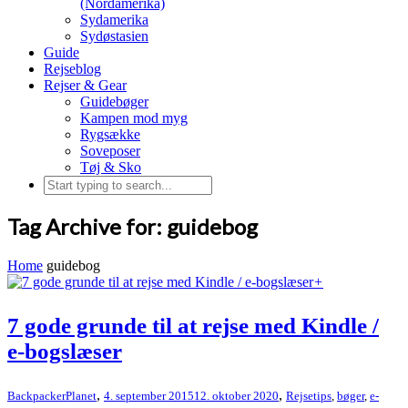
(Nordamerika)
Sydamerika
Sydøstasien
Guide
Rejseblog
Rejser & Gear
Guidebøger
Kampen mod myg
Rygsække
Soveposer
Tøj & Sko
Tag Archive for: guidebog
Home
guidebog
+
7 gode grunde til at rejse med Kindle /
e-bogslæser
,
,
BackpackerPlanet
4. september 2015
12. oktober 2020
Rejsetips
,
bøger
,
e-