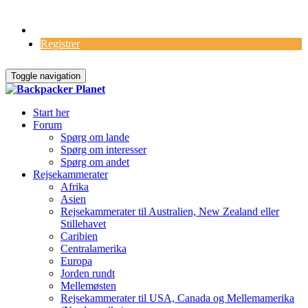
Log Ind
Registrer
Toggle navigation
Start her
Forum
Spørg om lande
Spørg om interesser
Spørg om andet
Rejsekammerater
Afrika
Asien
Rejsekammerater til Australien, New Zealand eller
Stillehavet
Caribien
Centralamerika
Europa
Jorden rundt
Mellemøsten
Rejsekammerater til USA, Canada og Mellemamerika