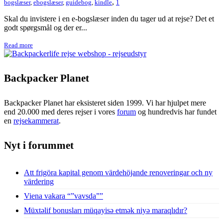
,
bogslæser
,
ebogslæser
,
guidebog
,
kindle
1
Skal du invistere i en e-bogslæser inden du tager ud at rejse? Det et
godt spørgsmål og der er...
Read more
Backpacker Planet
Backpacker Planet har eksisteret siden 1999. Vi har hjulpet mere
end 20.000 med deres rejser i vores
forum
og hundredvis har fundet
en
rejsekammerat
.
Nyt i forummet
Att frigöra kapital genom värdehöjande renoveringar och ny
värdering
Viena vakara “”vavsda””
Müxtəlif bonusları müqayisə etmək niyə maraqlıdır?