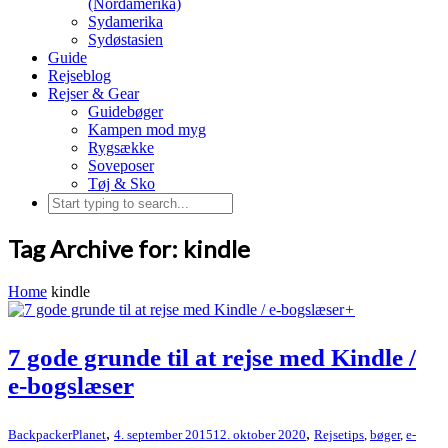
(Nordamerika)
Sydamerika
Sydøstasien
Guide
Rejseblog
Rejser & Gear
Guidebøger
Kampen mod myg
Rygsække
Soveposer
Tøj & Sko
Tag Archive for: kindle
Home
kindle
+
7 gode grunde til at rejse med Kindle /
e-bogslæser
,
,
BackpackerPlanet
4. september 2015
12. oktober 2020
Rejsetips
,
bøger
,
e-