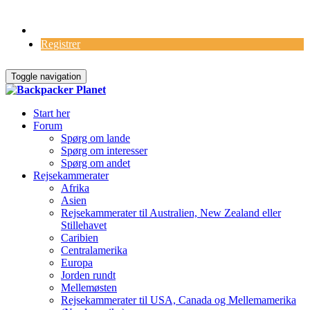
Log Ind
Registrer
Toggle navigation
Start her
Forum
Spørg om lande
Spørg om interesser
Spørg om andet
Rejsekammerater
Afrika
Asien
Rejsekammerater til Australien, New Zealand eller
Stillehavet
Caribien
Centralamerika
Europa
Jorden rundt
Mellemøsten
Rejsekammerater til USA, Canada og Mellemamerika