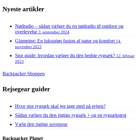
Nyeste artikler
Nødradio – sådan vælger du en nødradio til outdoor og
overlevelse
3. september 2024
Glamping: En luksuriøs fusion af natur og komfort
14.
november 2023
Stor guide: hvordan vælger du den bedste rygsæk?
12. februar
2023
Backpacker Shoppen
Rejsegear guider
Hvor stor rygsæk skal jeg tage med på rejsen?
Sådan vælger du den rigtige rygsæk + og en rygsækstest
Vælg den rigtige sovepose
Backpacker Planet