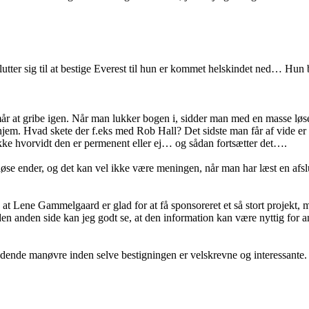
tter sig til at bestige Everest til hun er kommet helskindet ned… Hun 
mår at gribe igen. Når man lukker bogen i, sidder man med en masse lø
t hjem. Hvad skete der f.eks med Rob Hall? Det sidste man får af vide e
ke hvorvidt den er permenent eller ej… og sådan fortsætter det….
 løse ender, og det kan vel ikke være meningen, når man har læst en afslu
 at Lene Gammelgaard er glad for at få sponsoreret et så stort projekt, 
å den anden side kan jeg godt se, at den information kan være nyttig fo
dende manøvre inden selve bestigningen er velskrevne og interessante. 