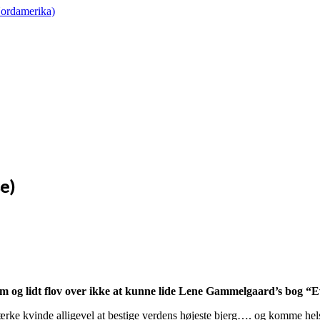
ordamerika)
e)
om og lidt flov over ikke at kunne lide Lene Gammelgaard’s bog “Ev
e stærke kvinde alligevel at bestige verdens højeste bjerg…. og komme