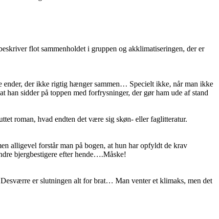
beskriver flot sammenholdet i gruppen og akklimatiseringen, der er
se ender, der ikke rigtig hænger sammen… Specielt ikke, når man ikke
r at han sidder på toppen med forfrysninger, der gør ham ude af stand
ttet roman, hvad endten det være sig skøn- eller faglitteratur.
men alligevel forstår man på bogen, at hun har opfyldt de krav
r andre bjergbestigere efter hende….Måske!
Desværre er slutningen alt for brat… Man venter et klimaks, men det