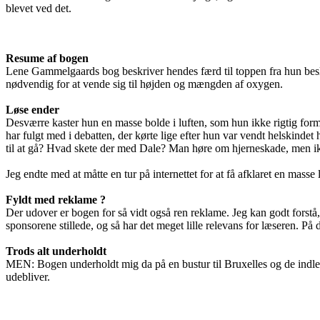
blevet ved det.
Resume af bogen
Lene Gammelgaards bog beskriver hendes færd til toppen fra hun beslu
nødvendig for at vende sig til højden og mængden af oxygen.
Løse ender
Desværre kaster hun en masse bolde i luften, som hun ikke rigtig for
har fulgt med i debatten, der kørte lige efter hun var vendt helskinde
til at gå? Hvad skete der med Dale? Man høre om hjerneskade, men ik
Jeg endte med at måtte en tur på internettet for at få afklaret en masse
Fyldt med reklame ?
Der udover er bogen for så vidt også ren reklame. Jeg kan godt forstå,
sponsorene stillede, og så har det meget lille relevans for læseren. P
Trods alt underholdt
MEN: Bogen underholdt mig da på en bustur til Bruxelles og de indle
udebliver.