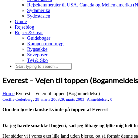
Rejsekammerater til USA, Canada og Mellemamerika (N
Sydamerika
Sydøstasien
Guide
Rejseblog
Rejser & Gear
Guidebøger
Kampen mod myg
Rygsække
Soveposer
Tøj & Sko
Everest – Vejen til toppen (Boganmeldels
Home
Everest – Vejen til toppen (Boganmeldelse)
,
,
,
Cecilie Cederberg
29. marts 2003
29. marts 2003
Anmeldelser
0
Om den første danske kvinde på toppen af Everest
Da jeg havde smækket bogen i, sad jeg tilbage og følte mig helt t
Her sidder vi i vores eget lille land uden bjerge, og så formår denn