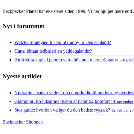
Backpacker Planet har eksisteret siden 1999. Vi har hjulpet mere end 
Nyt i forummet
Welche Strategien für SpinGranny in Deutschland?
Hansı idman tədbirləri ən yaddaqalandır?
Att frigöra kapital genom värdehöjande renoveringar och ny vä
Nyeste artikler
Nødradio – sådan vælger du en nødradio til outdoor og overlev
Glamping: En luksuriøs fusion af natur og komfort
14. november
Stor guide: hvordan vælger du den bedste rygsæk?
12. februar 2
Backpacker Shoppen