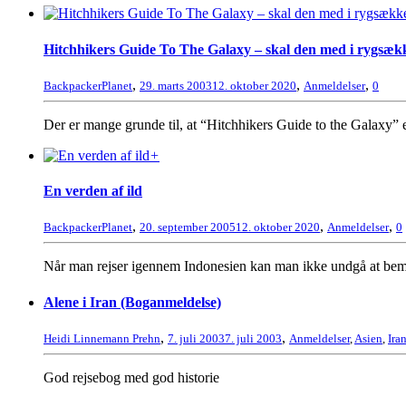
Hitchhikers Guide To The Galaxy – skal den med i rygsæk
,
,
,
BackpackerPlanet
29. marts 2003
12. oktober 2020
Anmeldelser
0
Der er mange grunde til, at “Hitchhikers Guide to the Galaxy” e
+
En verden af ild
,
,
,
BackpackerPlanet
20. september 2005
12. oktober 2020
Anmeldelser
0
Når man rejser igennem Indonesien kan man ikke undgå at bemær
Alene i Iran (Boganmeldelse)
,
,
Heidi Linnemann Prehn
7. juli 2003
7. juli 2003
Anmeldelser
,
Asien
,
Ira
God rejsebog med god historie