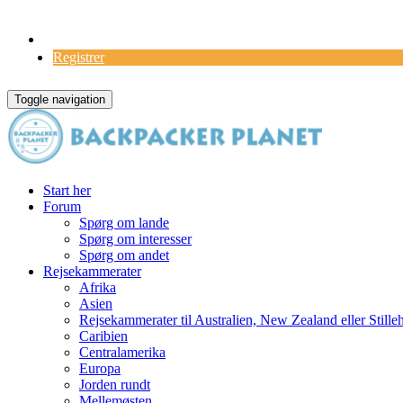
Log Ind
Registrer
Toggle navigation
Start her
Forum
Spørg om lande
Spørg om interesser
Spørg om andet
Rejsekammerater
Afrika
Asien
Rejsekammerater til Australien, New Zealand eller Stille
Caribien
Centralamerika
Europa
Jorden rundt
Mellemøsten