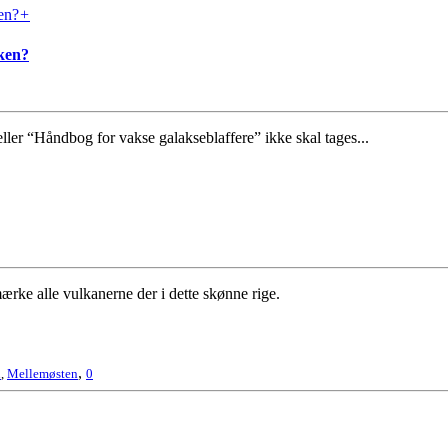
+
ken?
ller “Håndbog for vakse galakseblaffere” ikke skal tages...
ke alle vulkanerne der i dette skønne rige.
,
n
,
Mellemøsten
0