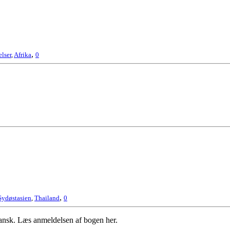
,
lser
,
Afrika
0
,
Sydøstasien
,
Thailand
0
ansk. Læs anmeldelsen af bogen her.