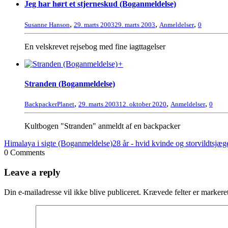
Jeg har hørt et stjerneskud (Boganmeldelse)
,
,
,
Susanne Hanson
29. marts 2003
29. marts 2003
Anmeldelser
0
En velskrevet rejsebog med fine iagttagelser
+
Stranden (Boganmeldelse)
,
,
,
BackpackerPlanet
29. marts 2003
12. oktober 2020
Anmeldelser
0
Kultbogen "Stranden" anmeldt af en backpacker
Himalaya i sigte (Boganmeldelse)
28 år - hvid kvinde og storvildtsjæg
0 Comments
Leave a reply
Din e-mailadresse vil ikke blive publiceret.
Krævede felter er marker