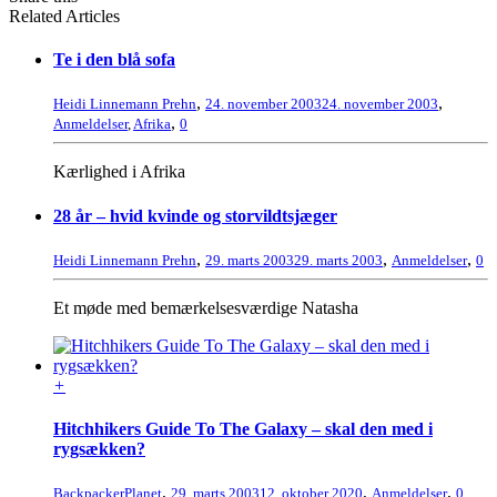
Related Articles
Te i den blå sofa
,
,
Heidi Linnemann Prehn
24. november 2003
24. november 2003
,
Anmeldelser
,
Afrika
0
Kærlighed i Afrika
28 år – hvid kvinde og storvildtsjæger
,
,
,
Heidi Linnemann Prehn
29. marts 2003
29. marts 2003
Anmeldelser
0
Et møde med bemærkelsesværdige Natasha
+
Hitchhikers Guide To The Galaxy – skal den med i
rygsækken?
,
,
,
BackpackerPlanet
29. marts 2003
12. oktober 2020
Anmeldelser
0