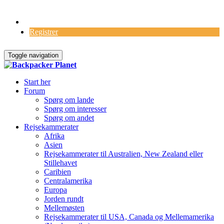
Log Ind
Registrer
Toggle navigation
Start her
Forum
Spørg om lande
Spørg om interesser
Spørg om andet
Rejsekammerater
Afrika
Asien
Rejsekammerater til Australien, New Zealand eller
Stillehavet
Caribien
Centralamerika
Europa
Jorden rundt
Mellemøsten
Rejsekammerater til USA, Canada og Mellemamerika