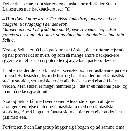
Det er den scene, som starter den danske horrorforfatter Steen
Langstrups nye backpackergyser, ”Ø”.
– Hun døde i mine arme. Det sidste åndedrag tungere end de
tidligere. Et svagt jag i hendes krop.
Munden gik op. Lidt fråde løb ud. Øjnene stivnede. Jeg vidste
præcis det sekund, det skete, at nu døde hun. Nu døde Selina. Min
Selina.
Noa og Selina er på backpackerrejse i Asien, de er erfarne rejsende
og har prøvet lidt af hvert, og som så mange andre backpackere
søger de nu efter den uspolerede og ægte backpackeroplevelse.
En aften falder de i snak med en svensker som er fastboende på den
tropeø i Sydøstasien, hvor de bor, og han fortæller om et fantastisk
sted at snorkle, som måske er det allerbedste snorkelsted i hele
verden. Men stedet er meget hemmeligt – det er en national park, og
man må ikke rejse derud.
Noa og Selina får med svenskeren Alexanders hjælp alligevel
arrangeret en rejse til denne fantastiske ø med den fantastiske
snorkling. Snorklingen er fantastisk, men der er et eller andet helt
galt med øen.
Forfatteren Steen Langstrup lægger sig i bogen op ad samme tema,