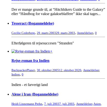
Der er mange grunde til, at “Hitchhikers Guide to the Galaxy”
eller “Håndbog for vakse galakseblaffere” ikke skal tages...
Tesseract (Boganmeldelse)
,
,
,
Cecilie Cederberg
29. marts 2003
29. marts 2003
Anmeldelser
0
Efterfølgeren til rejsesuccesen "Stranden"
+
Rejse-roman fra Indien
,
,
BackpackerPlanet
30. oktober 2005
12. oktober 2020
Anmeldelser
,
,
Indien
0
Indien - et farverigt land
Alene i Iran (Boganmeldelse)
,
,
Heidi Linnemann Prehn
7. juli 2003
7. juli 2003
Anmeldelser
,
Asien
,