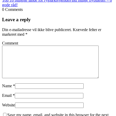
Top 10 billigste lande for rygsækrejsende
Find billige flybilletter – 6
gode råd!
0 Comments
Leave a reply
Din e-mailadresse vil ikke blive publiceret.
Krævede felter er
markeret med
*
Comment
Name
*
Email
*
Website
Save my name, email, and website in this browser for the next