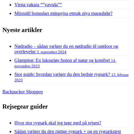
Viena vakara “”vavsda””
Müxtəlif bonusları müqayisə etmək niyə maraqlıdır?
Nyeste artikler
Nødradio – sådan vælger du en nødradio til outdoor og
overlevelse
3. september 2024
Glamping: En luksuriøs fusion af natur og komfort
14.
november 2023
Stor guide: hvordan vælger du den bedste rygsæk?
12. februar
2023
Backpacker Shoppen
Rejsegear guider
Hvor stor rygsæk skal jeg tage med på rejsen?
Sådan vælger du den rigtige rygsæk + og en rygsækstest