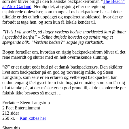
som der bliver brugt i den klassiske backpackerroman ”
The Beach”
af Alex Garland
. Nemlig det, at søgning efter de ægte og
usplolerede oplevelser, som mange af os backpackere har – i dette
tilfælde er det et helt uopdaget og uspoleret snoklested, hvor der er
forbudt at tage hen, og som kun få lokale kender til.
”Hvis I vil snorkle, så ligger verdens bedste snorklested kun få timer
i speedbåd herfra” – Seline drejede hovedet og sendte mig et
spørgende blik. ”Verdens bedste?” sagde jeg sarkastisk.
Bogen fortæller om, hvordan en rigtig backpackerdrøm bliver til det
rene mareridt og slutter med en helt overraskende slutning.
”Ø” er et rigtigt godt bud på et dansk backpackergys. Den skildrer
livet som backpacker på en god og troværdig måde, og Steen
Langstrup, som selv er en erfaren og velberejst backpacker, har
endnu engang fået gyset frem i sin bog på en måde, som kan får dig
til at tænke på, at der måske er en god grund til, at de uspolerede øer
faktisk ikke besøges så meget …
Forfatter: Steen Langstrup
2 Feet Entertainment
212 sider
250 kr. –
Kan købes her
Share this