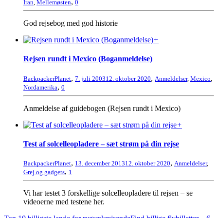
,
Iran
,
Mellemøsten
0
God rejsebog med god historie
+
Rejsen rundt i Mexico (Boganmeldelse)
,
,
BackpackerPlanet
7. juli 2003
12. oktober 2020
Anmeldelser
,
Mexico
,
,
Nordamerika
0
Anmeldelse af guidebogen (Rejsen rundt i Mexico)
+
Test af solcelleopladere – sæt strøm på din rejse
,
,
BackpackerPlanet
13. december 2013
12. oktober 2020
Anmeldelser
,
,
Grej og gadgets
1
Vi har testet 3 forskellige solcelleopladere til rejsen – se
videoerne med testene her.