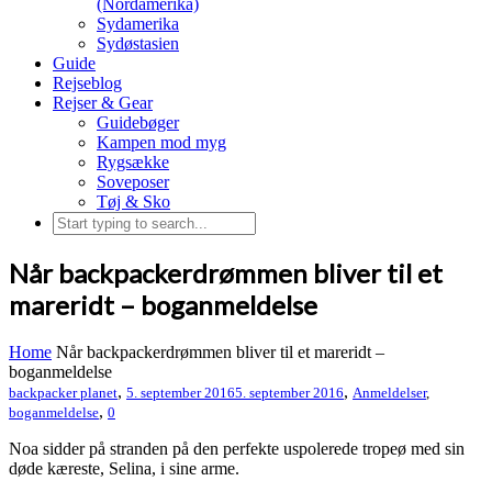
(Nordamerika)
Sydamerika
Sydøstasien
Guide
Rejseblog
Rejser & Gear
Guidebøger
Kampen mod myg
Rygsække
Soveposer
Tøj & Sko
Når backpackerdrømmen bliver til et
mareridt – boganmeldelse
Home
Når backpackerdrømmen bliver til et mareridt –
boganmeldelse
,
,
backpacker planet
5. september 2016
5. september 2016
Anmeldelser
,
,
boganmeldelse
0
Noa sidder på stranden på den perfekte uspolerede tropeø med sin
døde kæreste, Selina, i sine arme.