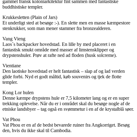
gammel fransk koloniarkitektur fint sammen med fantastiske
buddhistiske templer.
Krukkesletten (Plain of Jars)
Et underligt sted at besøge :-). En slette men en masse kæmpestore
stenkrukker, som man mener stammer fra bronzealderen.
Vang Vieng
Laos´s backpacker hovedstad. En lille by med placeret i en
fantastisk smukt område med masser af limstensklipper og
drypstenshuler. Prøv at rafte ned ad floden (husk solcreme).
Vientiane
Den laotiske hovedstad er helt fantastisk – slap af og lad verden
glide forbi. Nyd et godt måltid, køb souvenirs og tjek de flotte
templer.
Kong Lor hulen
Denne kæmpe drypstens hule er 7,5 kilometer lang og er en super
trekking oplevelse. Når du er i området skal du besøge nogle af de
etniske landsbyer – tag også en svømmetur i en af de krystalblå søer.
Vat Phou
Vat Phou er en af de bedst bevarede ruiner fra Angkorriget. Besøg
den, hvis du ikke skal til Cambodia.