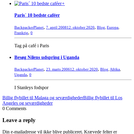
+
Paris´ 10 bedste caféer
,
,
BackpackerPlanet
7. april 2008
12. oktober 2020
Blog
,
Europa
,
,
Frankrig
0
Tag på café i Paris
Besøg Nilens udspring i Uganda
,
,
BackpackerPlanet
23. marts 2006
12. oktober 2020
Blog
,
Afrika
,
,
Uganda
0
I Stanleys fodspor
Billig flybillet til Malaga og seværdigheder
Billig flybillet til Los
Angeles og seværdigheder
0 Comments
Leave a reply
Din e-mailadresse vil ikke blive publiceret.
Krævede felter er