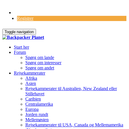
Log Ind
Registrer
Toggle navigation
Start her
Forum
Spørg om lande
Spørg om interesser
Spørg om andet
Rejsekammerater
Afrika
Asien
Rejsekammerater til Australien, New Zealand eller
Stillehavet
Caribien
Centralamerika
Europa
Jorden rundt
Mellemøsten
Rejsekammerater til USA, Canada og Mellemamerika