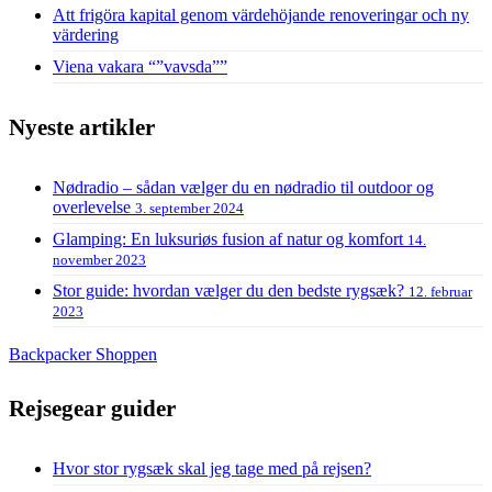
Att frigöra kapital genom värdehöjande renoveringar och ny
värdering
Viena vakara “”vavsda””
Nyeste artikler
Nødradio – sådan vælger du en nødradio til outdoor og
overlevelse
3. september 2024
Glamping: En luksuriøs fusion af natur og komfort
14.
november 2023
Stor guide: hvordan vælger du den bedste rygsæk?
12. februar
2023
Backpacker Shoppen
Rejsegear guider
Hvor stor rygsæk skal jeg tage med på rejsen?