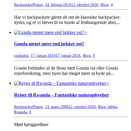
,
,
,
BackpackerPlanet
24. februar 2014
12. oktober 2020
Blog
4
Har vi backpackere glemt alt om de klassiske backpacker-
dyder, og er vi blevet til en horde af festhungrende aber,...
+
Gouda meget mere end lækker ost?
,
,
,
exithabit
17. januar 2014
17. januar 2014
Blog
0
Gouda forbindes af de fleste med Gouda ost eller Gouda
rejseforsikring, men byen har meget mere at byde på...
+
Rejser til Rwanda – Fantastiske naturoplevelser
,
,
BackpackerPlanet
13. marts 2008
12. oktober 2020
Blog
,
Afrika
,
,
Rwanda
0
Mød bjerggorillaer