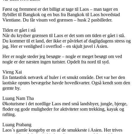
Først og fremmest er det billigt at tage til Laos – man tager en
flybillet til Bangkok og en bus fra Bangkok til Laos hovedstad
Vientiane. Du får visum ved grænsen – husk 2 pasbilleder.
Tiden er gået i stå
Når du krydser grænsen til Laos er det som om tiden er gået i stå.
Du kommer til et land, der ikke er påvirket af dagligdagens stress og
jag. Her er venlighed i overflod – en skjult juvel i Asien.
Her er nogle steder jeg besøgte – nogle er meget besøgt om ved
nogle er der næsten ingen turister. Opdelt fra nord til syd.
Vieng Xai
En fantastisk netværk af huler i et smukt område. Det var her den
laotiske oprørs bevægelse havde hovedkvarter. Også kendt som den
gemte by.
Luang Nam Tha
Økoturisme i det nordlige Laos med små landsbyer, jungle, bjerge,
floder og gode muligheder for aktiviteter som trekking, kayak og
rafting.
Luang Prabang
Laos´s gamle kongeby er en af de smukkeste i Asien. Her trives