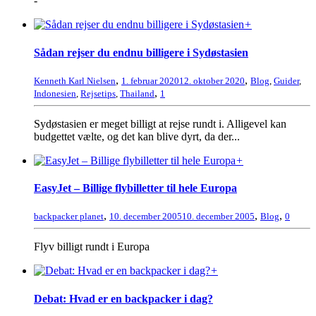
-
+
Sådan rejser du endnu billigere i Sydøstasien
,
,
Kenneth Karl Nielsen
1. februar 2020
12. oktober 2020
Blog
,
Guider
,
,
Indonesien
,
Rejsetips
,
Thailand
1
Sydøstasien er meget billigt at rejse rundt i. Alligevel kan
budgettet vælte, og det kan blive dyrt, da der...
+
EasyJet – Billige flybilletter til hele Europa
,
,
,
backpacker planet
10. december 2005
10. december 2005
Blog
0
Flyv billigt rundt i Europa
+
Debat: Hvad er en backpacker i dag?