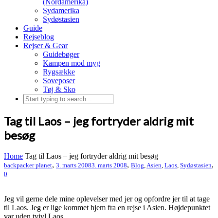
(Nordamerika)
Sydamerika
Sydøstasien
Guide
Rejseblog
Rejser & Gear
Guidebøger
Kampen mod myg
Rygsække
Soveposer
Tøj & Sko
Tag til Laos – jeg fortryder aldrig mit
besøg
Home
Tag til Laos – jeg fortryder aldrig mit besøg
,
,
,
backpacker planet
3. marts 2008
3. marts 2008
Blog
,
Asien
,
Laos
,
Sydøstasien
0
Jeg vil gerne dele mine oplevelser med jer og opfordre jer til at tage
til Laos. Jeg er lige kommet hjem fra en rejse i Asien. Højdepunktet
var uden tvivl Laos.