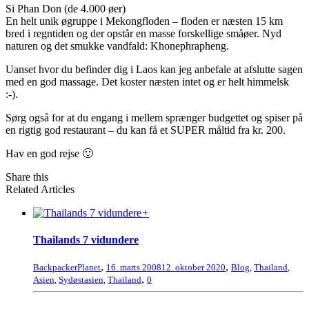
Si Phan Don (de 4.000 øer)
En helt unik øgruppe i Mekongfloden – floden er næsten 15 km
bred i regntiden og der opstår en masse forskellige småøer. Nyd
naturen og det smukke vandfald: Khonephrapheng.
Uanset hvor du befinder dig i Laos kan jeg anbefale at afslutte sagen
med en god massage. Det koster næsten intet og er helt himmelsk
:-).
Sørg også for at du engang i mellem sprænger budgettet og spiser på
en rigtig god restaurant – du kan få et SUPER måltid fra kr. 200.
Hav en god rejse 🙂
Share this
Related Articles
+
Thailands 7 vidundere
,
,
BackpackerPlanet
16. marts 2008
12. oktober 2020
Blog
,
Thailand
,
,
Asien
,
Sydøstasien
,
Thailand
0