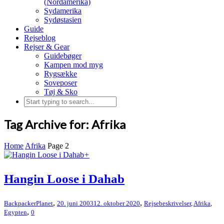
(Nordamerika)
Sydamerika
Sydøstasien
Guide
Rejseblog
Rejser & Gear
Guidebøger
Kampen mod myg
Rygsække
Soveposer
Tøj & Sko
Tag Archive for: Afrika
Home
Afrika
Page 2
+
Hangin Loose i Dahab
,
,
BackpackerPlanet
20. juni 2003
12. oktober 2020
Rejsebeskrivelser
,
Afrika
,
,
Egypten
0