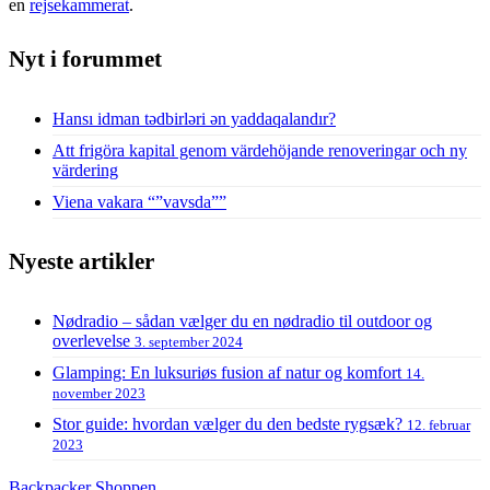
en
rejsekammerat
.
Nyt i forummet
Hansı idman tədbirləri ən yaddaqalandır?
Att frigöra kapital genom värdehöjande renoveringar och ny
värdering
Viena vakara “”vavsda””
Nyeste artikler
Nødradio – sådan vælger du en nødradio til outdoor og
overlevelse
3. september 2024
Glamping: En luksuriøs fusion af natur og komfort
14.
november 2023
Stor guide: hvordan vælger du den bedste rygsæk?
12. februar
2023
Backpacker Shoppen