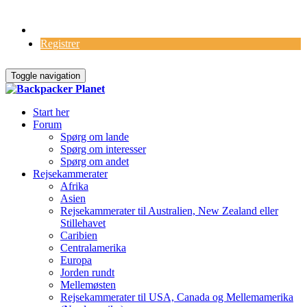
Log Ind
Registrer
Toggle navigation
Start her
Forum
Spørg om lande
Spørg om interesser
Spørg om andet
Rejsekammerater
Afrika
Asien
Rejsekammerater til Australien, New Zealand eller
Stillehavet
Caribien
Centralamerika
Europa
Jorden rundt
Mellemøsten
Rejsekammerater til USA, Canada og Mellemamerika