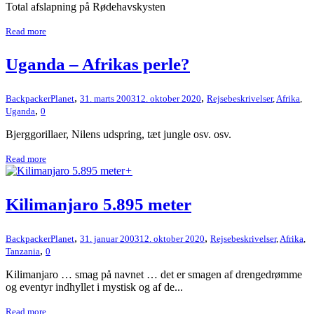
Total afslapning på Rødehavskysten
Read more
Uganda – Afrikas perle?
,
,
BackpackerPlanet
31. marts 2003
12. oktober 2020
Rejsebeskrivelser
,
Afrika
,
,
Uganda
0
Bjerggorillaer, Nilens udspring, tæt jungle osv. osv.
Read more
+
Kilimanjaro 5.895 meter
,
,
BackpackerPlanet
31. januar 2003
12. oktober 2020
Rejsebeskrivelser
,
Afrika
,
,
Tanzania
0
Kilimanjaro … smag på navnet … det er smagen af drengedrømme
og eventyr indhyllet i mystisk og af de...
Read more