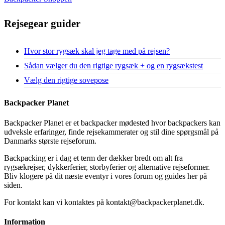
Rejsegear guider
Hvor stor rygsæk skal jeg tage med på rejsen?
Sådan vælger du den rigtige rygsæk + og en rygsækstest
Vælg den rigtige sovepose
Backpacker Planet
Backpacker Planet er et backpacker mødested hvor backpackers kan
udveksle erfaringer, finde rejsekammerater og stil dine spørgsmål på
Danmarks største rejseforum.
Backpacking er i dag et term der dækker bredt om alt fra
rygsækrejser, dykkerferier, storbyferier og alternative rejseformer.
Bliv klogere på dit næste eventyr i vores forum og guides her på
siden.
For kontakt kan vi kontaktes på kontakt@backpackerplanet.dk.
Information