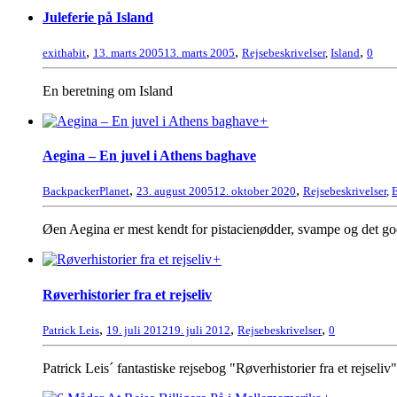
Juleferie på Island
,
,
,
exithabit
13. marts 2005
13. marts 2005
Rejsebeskrivelser
,
Island
0
En beretning om Island
+
Aegina – En juvel i Athens baghave
,
,
BackpackerPlanet
23. august 2005
12. oktober 2020
Rejsebeskrivelser
,
Øen Aegina er mest kendt for pistacienødder, svampe og det god
+
Røverhistorier fra et rejseliv
,
,
,
Patrick Leis
19. juli 2012
19. juli 2012
Rejsebeskrivelser
0
Patrick Leis´ fantastiske rejsebog "Røverhistorier fra et rejsel