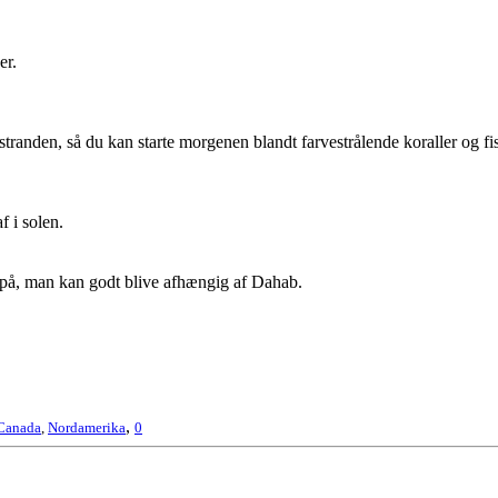
er.
til stranden, så du kan starte morgenen blandt farvestrålende koraller og 
f i solen.
as på, man kan godt blive afhængig af Dahab.
,
Canada
,
Nordamerika
0