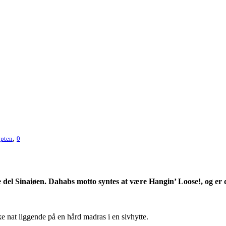
,
pten
0
l Sinaiøen. Dahabs motto syntes at være Hangin’ Loose!, og er det 
ske nat liggende på en hård madras i en sivhytte.