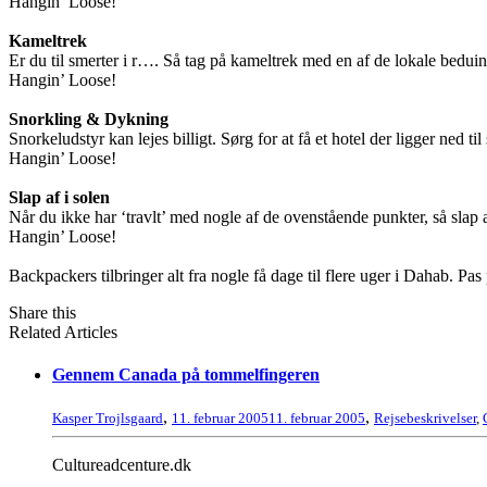
Hangin’ Loose!
Kameltrek
Er du til smerter i r…. Så tag på kameltrek med en af de lokale beduin
Hangin’ Loose!
Snorkling & Dykning
Snorkeludstyr kan lejes billigt. Sørg for at få et hotel der ligger ned 
Hangin’ Loose!
Slap af i solen
Når du ikke har ‘travlt’ med nogle af de ovenstående punkter, så slap a
Hangin’ Loose!
Backpackers tilbringer alt fra nogle få dage til flere uger i Dahab. P
Share this
Related Articles
Gennem Canada på tommelfingeren
,
,
Kasper Trojlsgaard
11. februar 2005
11. februar 2005
Rejsebeskrivelser
,
Cultureadcenture.dk