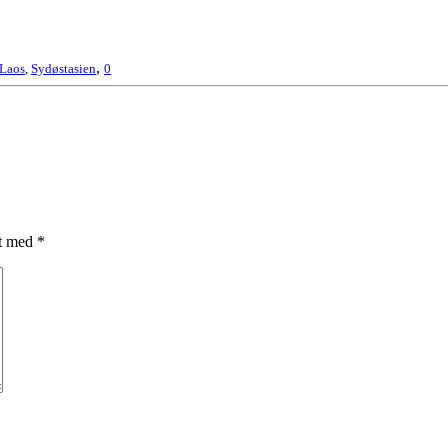
,
Laos
,
Sydøstasien
0
et med
*