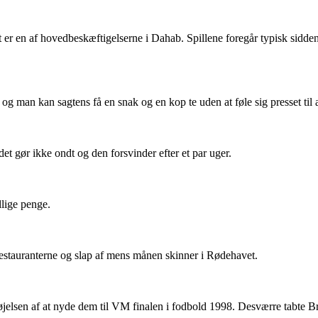
 er en af hovedbeskæftigelserne i Dahab. Spillene foregår typisk sidden
g man kan sagtens få en snak og en kop te uden at føle sig presset til 
 det gør ikke ondt og den forsvinder efter et par uger.
illige penge.
estauranterne og slap af mens månen skinner i Rødehavet.
jelsen af at nyde dem til VM finalen i fodbold 1998. Desværre tabte B