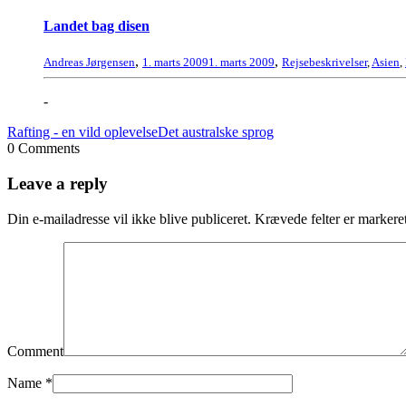
Landet bag disen
,
,
Andreas Jørgensen
1. marts 2009
1. marts 2009
Rejsebeskrivelser
,
Asien
,
-
Rafting - en vild oplevelse
Det australske sprog
0 Comments
Leave a reply
Din e-mailadresse vil ikke blive publiceret.
Krævede felter er marker
Comment
Name
*