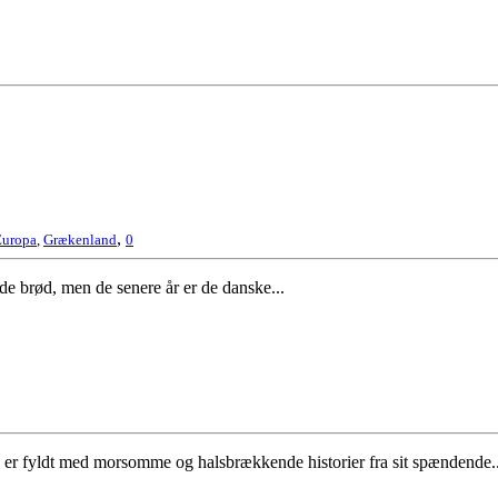
,
Europa
,
Grækenland
0
e brød, men de senere år er de danske...
iv" er fyldt med morsomme og halsbrækkende historier fra sit spændende..