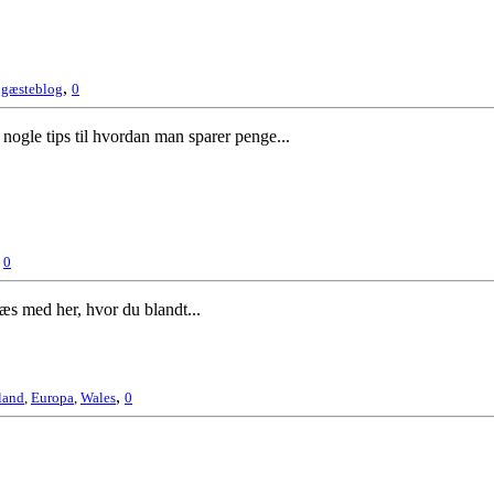
,
,
gæsteblog
0
 nogle tips til hvordan man sparer penge...
,
0
 læs med her, hvor du blandt...
,
land
,
Europa
,
Wales
0