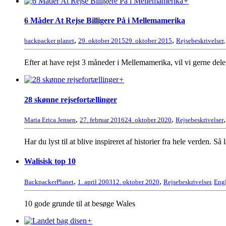
+
6 Måder At Rejse Billigere På i Mellemamerika
,
,
backpacker planet
29. oktober 2015
29. oktober 2015
Rejsebeskrivelser
Efter at have rejst 3 måneder i Mellemamerika, vil vi gerne dele
+
28 skønne rejsefortællinger
,
,
Maria Erica Jensen
27. februar 2016
24. oktober 2020
Rejsebeskrivelser
Har du lyst til at blive inspireret af historier fra hele verden. Så
Walisisk top 10
,
,
BackpackerPlanet
1. april 2003
12. oktober 2020
Rejsebeskrivelser
,
Eng
10 gode grunde til at besøge Wales
+