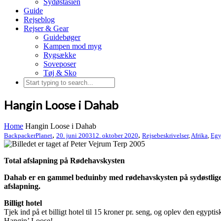
Sydøstasien
Guide
Rejseblog
Rejser & Gear
Guidebøger
Kampen mod myg
Rygsække
Soveposer
Tøj & Sko
Hangin Loose i Dahab
Home
Hangin Loose i Dahab
,
,
BackpackerPlanet
20. juni 2003
12. oktober 2020
Rejsebeskrivelser
,
Afrika
,
Egy
Total afslapning på Rødehavskysten
Dahab er en gammel beduinby med rødehavskysten på sydøstlige de
afslapning.
Billigt hotel
Tjek ind på et billigt hotel til 15 kroner pr. seng, og oplev den egypti
Hangin’ Loose!