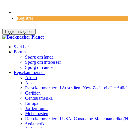
Log Ind
Registrer
Toggle navigation
Start her
Forum
Spørg om lande
Spørg om interesser
Spørg om andet
Rejsekammerater
Afrika
Asien
Rejsekammerater til Australien, New Zealand eller Stille
Caribien
Centralamerika
Europa
Jorden rundt
Mellemøsten
Rejsekammerater til USA, Canada og Mellemamerika (N
Sydamerika