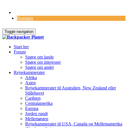
Log Ind
Registrer
Toggle navigation
Start her
Forum
Spørg om lande
Spørg om interesser
Spørg om andet
Rejsekammerater
Afrika
Asien
Rejsekammerater til Australien, New Zealand eller
Stillehavet
Caribien
Centralamerika
Europa
Jorden rundt
Mellemøsten
Rejsekammerater til USA, Canada og Mellemamerika