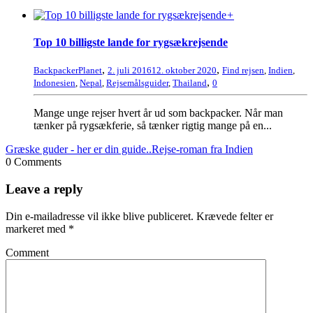
+
Top 10 billigste lande for rygsækrejsende
,
,
BackpackerPlanet
2. juli 2016
12. oktober 2020
Find rejsen
,
Indien
,
,
Indonesien
,
Nepal
,
Rejsemålsguider
,
Thailand
0
Mange unge rejser hvert år ud som backpacker. Når man
tænker på rygsækferie, så tænker rigtig mange på en...
Græske guder - her er din guide..
Rejse-roman fra Indien
0 Comments
Leave a reply
Din e-mailadresse vil ikke blive publiceret.
Krævede felter er
markeret med
*
Comment