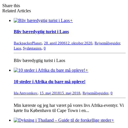
Share this
Related Articles
+
Bliv bæredygtig turist i Laos
,
,
BackpackerPlanet
28. april 2006
12. oktober 2020
Rejsemålsguider
,
,
Laos
,
Sydøstasien
0
Bliv bæredygtig turist i Laos
+
10 steder i Afrika du bare må opleve!
,
,
,
Ida Antvorskov
15. maj 2018
15. maj 2018
Rejsemålsguider
0
Min kæreste og jeg har været på vores livs Afrika-eventyr. Vi
kørte fra København til Cape Town i en...
+