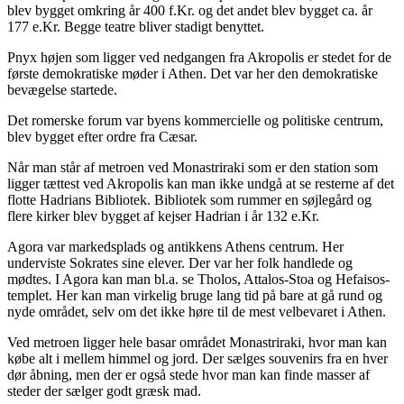
blev bygget omkring år 400 f.Kr. og det andet blev bygget ca. år
177 e.Kr. Begge teatre bliver stadigt benyttet.
Pnyx højen som ligger ved nedgangen fra Akropolis er stedet for de
første demokratiske møder i Athen. Det var her den demokratiske
bevægelse startede.
Det romerske forum var byens kommercielle og politiske centrum,
blev bygget efter ordre fra Cæsar.
Når man står af metroen ved Monastriraki som er den station som
ligger tættest ved Akropolis kan man ikke undgå at se resterne af det
flotte Hadrians Bibliotek. Bibliotek som rummer en søjlegård og
flere kirker blev bygget af kejser Hadrian i år 132 e.Kr.
Agora var markedsplads og antikkens Athens centrum. Her
underviste Sokrates sine elever. Der var her folk handlede og
mødtes. I Agora kan man bl.a. se Tholos, Attalos-Stoa og Hefaisos-
templet. Her kan man virkelig bruge lang tid på bare at gå rund og
nyde området, selv om det ikke høre til de mest velbevaret i Athen.
Ved metroen ligger hele basar området Monastriraki, hvor man kan
købe alt i mellem himmel og jord. Der sælges souvenirs fra en hver
dør åbning, men der er også stede hvor man kan finde masser af
steder der sælger godt græsk mad.