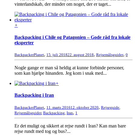
vinterlandskab, der minder om noget, der er taget...
+
Backpacking i Chile og Patagonien – Gode råd fra lokale
eksperter
,
,
,
BackpackerPlanet
15. juli 2018
22. august 2018
Rejsemålsguider
0
Nogle gange er man så heldig at kunne forbinde personer,
som kan hjælpe hinanden. Jeg kom i snak med...
+
Backpacking i Iran
,
,
BackpackerPlanet
11. marts 2016
12. oktober 2020
Rejseguide
,
,
Rejsemålsguider
,
Backpacking
,
Iran
1
Er det muligt og sikkert at rejse rundt i Iran? Kan man bare
rejse rundt med tog og bus?...