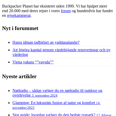
Backpacker Planet har eksisteret siden 1999. Vi har hjulpet mere
end 20.000 med deres rejser i vores
forum
og hundredvis har fundet
en
rejsekammerat
.
Nyt i forummet
Hansı idman tədbirləri ən yaddaqalandır?
Att frigöra kapital genom värdehöjande renoveringar och ny
värdering
Viena vakara “”vavsda””
Nyeste artikler
Nødradio – sådan vælger du en nødradio til outdoor og
overlevelse
3. september 2024
Glamping: En luksuriøs fusion af natur og komfort
14.
november 2023
Stor guide: hvordan vælger du den bedste rygsæk?
12. februar