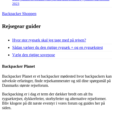
2023
Backpacker Shoppen
Rejsegear guider
Hvor stor rygsæk skal jeg tage med på rejsen?
Sådan vælger du den rigtige rygsæk + og en rygsækstest
Vælg den rigtige sovepose
Backpacker Planet
Backpacker Planet er et backpacker mødested hvor backpackers kan
udveksle erfaringer, finde rejsekammerater og stil dine spørgsmål på
Danmarks største rejseforum.
Backpacking er i dag et term der dækker bredt om alt fra
rygsækrejser, dykkerferier, storbyferier og alternative rejseformer.
Bliv klogere på dit næste eventyr i vores forum og guides her på
siden.