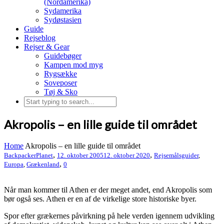
(Nordamerika)
Sydamerika
Sydøstasien
Guide
Rejseblog
Rejser & Gear
Guidebøger
Kampen mod myg
Rygsække
Soveposer
Tøj & Sko
Akropolis – en lille guide til området
Home
Akropolis – en lille guide til området
,
,
BackpackerPlanet
12. oktober 2005
12. oktober 2020
Rejsemålsguider
,
,
Europa
,
Grækenland
0
Når man kommer til Athen er der meget andet, end Akropolis som
bør også ses. Athen er en af de virkelige store historiske byer.
Spor efter grækernes påvirkning på hele verden igennem udvikling