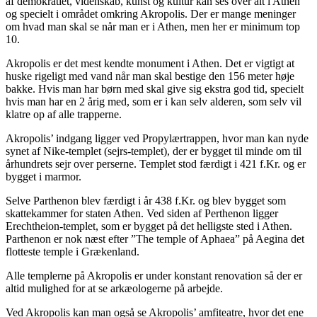
af demokratiet, videnskab, kunst og kultur kan ses over alt i Athen
og specielt i området omkring Akropolis. Der er mange meninger
om hvad man skal se når man er i Athen, men her er minimum top
10.
Akropolis er det mest kendte monument i Athen. Det er vigtigt at
huske rigeligt med vand når man skal bestige den 156 meter høje
bakke. Hvis man har børn med skal give sig ekstra god tid, specielt
hvis man har en 2 årig med, som er i kan selv alderen, som selv vil
klatre op af alle trapperne.
Akropolis’ indgang ligger ved Propylærtrappen, hvor man kan nyde
synet af Nike-templet (sejrs-templet), der er bygget til minde om til
århundrets sejr over perserne. Templet stod færdigt i 421 f.Kr. og er
bygget i marmor.
Selve Parthenon blev færdigt i år 438 f.Kr. og blev bygget som
skattekammer for staten Athen. Ved siden af Perthenon ligger
Erechtheion-templet, som er bygget på det helligste sted i Athen.
Parthenon er nok næst efter ”The temple of Aphaea” på Aegina det
flotteste temple i Grækenland.
Alle templerne på Akropolis er under konstant renovation så der er
altid mulighed for at se arkæologerne på arbejde.
Ved Akropolis kan man også se Akropolis’ amfiteatre, hvor det ene