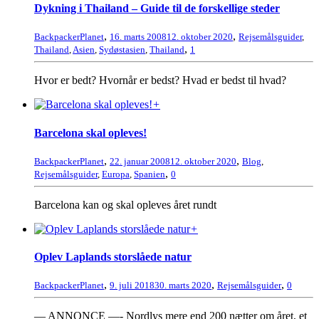
Dykning i Thailand – Guide til de forskellige steder
,
,
BackpackerPlanet
16. marts 2008
12. oktober 2020
Rejsemålsguider
,
,
Thailand
,
Asien
,
Sydøstasien
,
Thailand
1
Hvor er bedt? Hvornår er bedst? Hvad er bedst til hvad?
+
Barcelona skal opleves!
,
,
BackpackerPlanet
22. januar 2008
12. oktober 2020
Blog
,
,
Rejsemålsguider
,
Europa
,
Spanien
0
Barcelona kan og skal opleves året rundt
+
Oplev Laplands storslåede natur
,
,
,
BackpackerPlanet
9. juli 2018
30. marts 2020
Rejsemålsguider
0
— ANNONCE —- Nordlys mere end 200 nætter om året, et