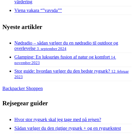
värdering
Viena vakara “”vavsda””
Nyeste artikler
Nødradio – sådan vælger du en nødradio til outdoor og
overlevelse
3. september 2024
Glamping: En luksuriøs fusion af natur og komfort
14.
november 2023
Stor guide: hvordan vælger du den bedste rygsæk?
12. februar
2023
Backpacker Shoppen
Rejsegear guider
Hvor stor rygsæk skal jeg tage med på rejsen?
Sådan vælger du den rigtige rygsæk + og en rygsækstest