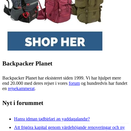
Backpacker Planet
Backpacker Planet har eksisteret siden 1999. Vi har hjulpet mere
end 20.000 med deres rejser i vores
forum
og hundredvis har fundet
en
rejsekammerat
.
Nyt i forummet
Hansı idman tədbirləri ən yaddaqalandır?
Att frigöra kapital genom värdehöjande renoveringar och ny