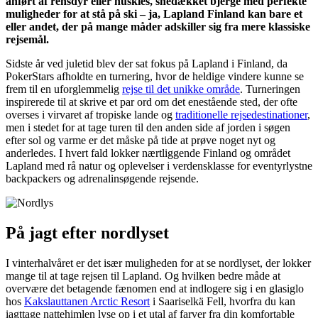
anført af rensdyr eller huskies, snedækket bjerge med perfekte
muligheder for at stå på ski – ja, Lapland Finland kan bare et
eller andet, der på mange måder adskiller sig fra mere klassiske
rejsemål.
Sidste år ved juletid blev der sat fokus på Lapland i Finland, da
PokerStars afholdte en turnering, hvor de heldige vindere kunne se
frem til en uforglemmelig
rejse til det unikke område
. Turneringen
inspirerede til at skrive et par ord om det enestående sted, der ofte
overses i virvaret af tropiske lande og
traditionelle rejsedestinationer
,
men i stedet for at tage turen til den anden side af jorden i søgen
efter sol og varme er det måske på tide at prøve noget nyt og
anderledes. I hvert fald lokker nærtliggende Finland og området
Lapland med rå natur og oplevelser i verdensklasse for eventyrlystne
backpackers og adrenalinsøgende rejsende.
På jagt efter nordlyset
I vinterhalvåret er det især muligheden for at se nordlyset, der lokker
mange til at tage rejsen til Lapland. Og hvilken bedre måde at
overvære det betagende fænomen end at indlogere sig i en glasiglo
hos
Kakslauttanen Arctic Resort
i Saariselkä Fell, hvorfra du kan
iagttage nattehimlen lyse op i et utal af farver fra din komfortable