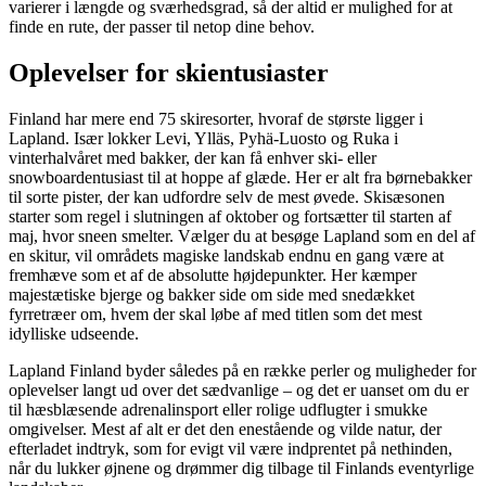
varierer i længde og sværhedsgrad, så der altid er mulighed for at
finde en rute, der passer til netop dine behov.
Oplevelser for skientusiaster
Finland har mere end 75 skiresorter, hvoraf de største ligger i
Lapland. Især lokker Levi, Ylläs, Pyhä-Luosto og Ruka i
vinterhalvåret med bakker, der kan få enhver ski- eller
snowboardentusiast til at hoppe af glæde. Her er alt fra børnebakker
til sorte pister, der kan udfordre selv de mest øvede. Skisæsonen
starter som regel i slutningen af oktober og fortsætter til starten af
maj, hvor sneen smelter. Vælger du at besøge Lapland som en del af
en skitur, vil områdets magiske landskab endnu en gang være at
fremhæve som et af de absolutte højdepunkter. Her kæmper
majestætiske bjerge og bakker side om side med snedækket
fyrretræer om, hvem der skal løbe af med titlen som det mest
idylliske udseende.
Lapland Finland byder således på en række perler og muligheder for
oplevelser langt ud over det sædvanlige – og det er uanset om du er
til hæsblæsende adrenalinsport eller rolige udflugter i smukke
omgivelser. Mest af alt er det den enestående og vilde natur, der
efterladet indtryk, som for evigt vil være indprentet på nethinden,
når du lukker øjnene og drømmer dig tilbage til Finlands eventyrlige