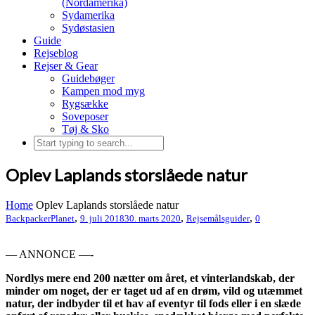
(Nordamerika)
Sydamerika
Sydøstasien
Guide
Rejseblog
Rejser & Gear
Guidebøger
Kampen mod myg
Rygsække
Soveposer
Tøj & Sko
Oplev Laplands storslåede natur
Home
Oplev Laplands storslåede natur
,
,
,
BackpackerPlanet
9. juli 2018
30. marts 2020
Rejsemålsguider
0
— ANNONCE —-
Nordlys mere end 200 nætter om året, et vinterlandskab, der
minder om noget, der er taget ud af en drøm, vild og utæmmet
natur, der indbyder til et hav af eventyr til fods eller i en slæde