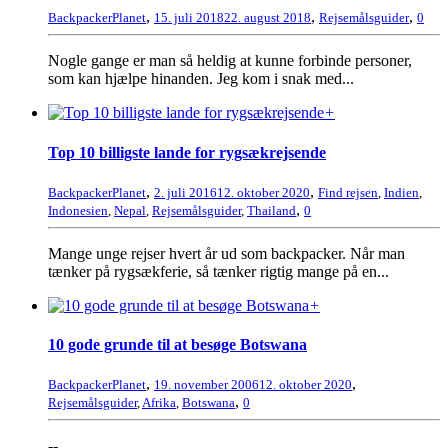
,
,
,
BackpackerPlanet
15. juli 2018
22. august 2018
Rejsemålsguider
0
Nogle gange er man så heldig at kunne forbinde personer,
som kan hjælpe hinanden. Jeg kom i snak med...
+
Top 10 billigste lande for rygsækrejsende
,
,
BackpackerPlanet
2. juli 2016
12. oktober 2020
Find rejsen
,
Indien
,
,
Indonesien
,
Nepal
,
Rejsemålsguider
,
Thailand
0
Mange unge rejser hvert år ud som backpacker. Når man
tænker på rygsækferie, så tænker rigtig mange på en...
+
10 gode grunde til at besøge Botswana
,
,
BackpackerPlanet
19. november 2006
12. oktober 2020
,
Rejsemålsguider
,
Afrika
,
Botswana
0
--