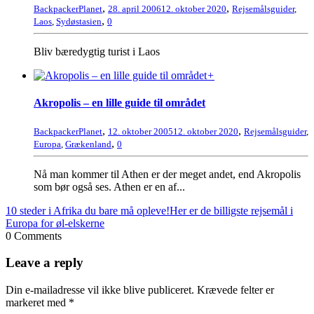
,
,
BackpackerPlanet
28. april 2006
12. oktober 2020
Rejsemålsguider
,
,
Laos
,
Sydøstasien
0
Bliv bæredygtig turist i Laos
+
Akropolis – en lille guide til området
,
,
BackpackerPlanet
12. oktober 2005
12. oktober 2020
Rejsemålsguider
,
,
Europa
,
Grækenland
0
Nå man kommer til Athen er der meget andet, end Akropolis
som bør også ses. Athen er en af...
10 steder i Afrika du bare må opleve!
Her er de billigste rejsemål i
Europa for øl-elskerne
0 Comments
Leave a reply
Din e-mailadresse vil ikke blive publiceret.
Krævede felter er
markeret med
*