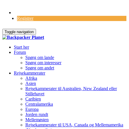
Log Ind
Registrer
Toggle navigation
Start her
Forum
Spørg om lande
Spørg om interesser
Spørg om andet
Rejsekammerater
Afrika
Asien
Rejsekammerater til Australien, New Zealand eller
Stillehavet
Caribien
Centralamerika
Europa
Jorden rundt
Mellemøsten
Rejsekammerater til USA, Canada og Mellemamerika