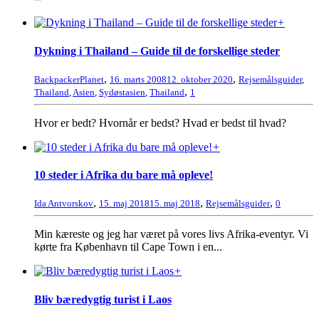
+
Dykning i Thailand – Guide til de forskellige steder
,
,
BackpackerPlanet
16. marts 2008
12. oktober 2020
Rejsemålsguider
,
,
Thailand
,
Asien
,
Sydøstasien
,
Thailand
1
Hvor er bedt? Hvornår er bedst? Hvad er bedst til hvad?
+
10 steder i Afrika du bare må opleve!
,
,
,
Ida Antvorskov
15. maj 2018
15. maj 2018
Rejsemålsguider
0
Min kæreste og jeg har været på vores livs Afrika-eventyr. Vi
kørte fra København til Cape Town i en...
+
Bliv bæredygtig turist i Laos