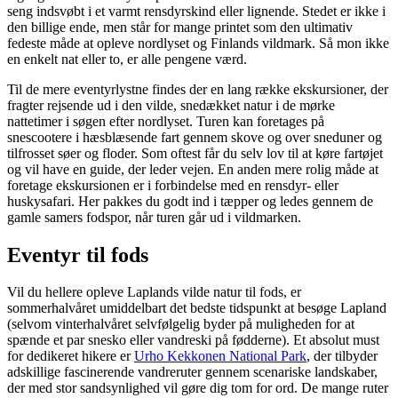
seng indsvøbt i et varmt rensdyrskind eller lignende. Stedet er ikke i
den billige ende, men står for mange printet som den ultimativ
fedeste måde at opleve nordlyset og Finlands vildmark. Så mon ikke
en enkelt nat eller to, er alle pengene værd.
Til de mere eventyrlystne findes der en lang række ekskursioner, der
fragter rejsende ud i den vilde, snedækket natur i de mørke
nattetimer i søgen efter nordlyset. Turen kan foretages på
snescootere i hæsblæsende fart gennem skove og over sneduner og
tilfrosset søer og floder. Som oftest får du selv lov til at køre fartøjet
og vil have en guide, der leder vejen. En anden mere rolig måde at
foretage ekskursionen er i forbindelse med en rensdyr- eller
huskysafari. Her pakkes du godt ind i tæpper og ledes gennem de
gamle samers fodspor, når turen går ud i vildmarken.
Eventyr til fods
Vil du hellere opleve Laplands vilde natur til fods, er
sommerhalvåret umiddelbart det bedste tidspunkt at besøge Lapland
(selvom vinterhalvåret selvfølgelig byder på muligheden for at
spænde et par snesko eller vandreski på fødderne). Et absolut must
for dedikeret hikere er
Urho Kekkonen National Park
, der tilbyder
adskillige fascinerende vandreruter gennem scenariske landskaber,
der med stor sandsynlighed vil gøre dig tom for ord. De mange ruter