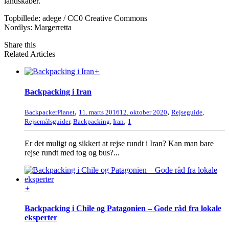
landskaber.
Topbillede: adege / CC0 Creative Commons
Nordlys: Margerretta
Share this
Related Articles
+
Backpacking i Iran
,
,
BackpackerPlanet
11. marts 2016
12. oktober 2020
Rejseguide
,
,
Rejsemålsguider
,
Backpacking
,
Iran
1
Er det muligt og sikkert at rejse rundt i Iran? Kan man bare
rejse rundt med tog og bus?...
+
Backpacking i Chile og Patagonien – Gode råd fra lokale
eksperter