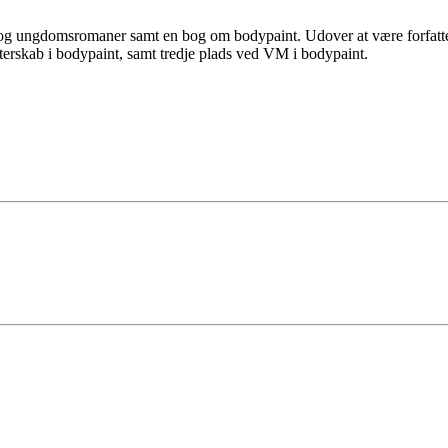
r-og ungdomsromaner samt en bog om bodypaint. Udover at være forfatte
erskab i bodypaint, samt tredje plads ved VM i bodypaint.