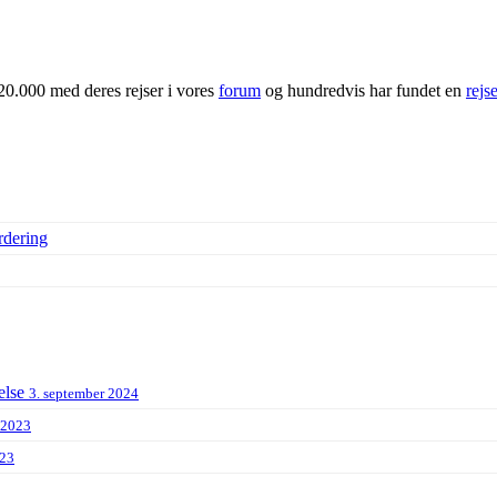
20.000 med deres rejser i vores
forum
og hundredvis har fundet en
rejs
rdering
else
3. september 2024
 2023
023