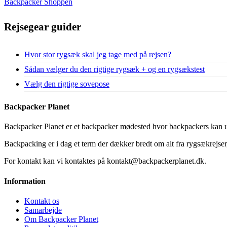
Backpacker Shoppen
Rejsegear guider
Hvor stor rygsæk skal jeg tage med på rejsen?
Sådan vælger du den rigtige rygsæk + og en rygsækstest
Vælg den rigtige sovepose
Backpacker Planet
Backpacker Planet er et backpacker mødested hvor backpackers kan ud
Backpacking er i dag et term der dækker bredt om alt fra rygsækrejser, 
For kontakt kan vi kontaktes på kontakt@backpackerplanet.dk.
Information
Kontakt os
Samarbejde
Om Backpacker Planet