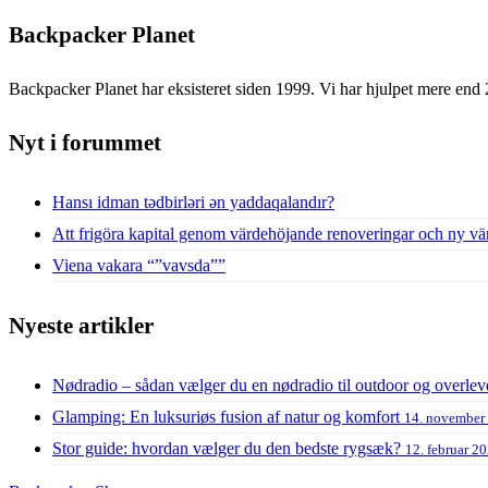
Backpacker Planet
Backpacker Planet har eksisteret siden 1999. Vi har hjulpet mere end 
Nyt i forummet
Hansı idman tədbirləri ən yaddaqalandır?
Att frigöra kapital genom värdehöjande renoveringar och ny vä
Viena vakara “”vavsda””
Nyeste artikler
Nødradio – sådan vælger du en nødradio til outdoor og overlev
Glamping: En luksuriøs fusion af natur og komfort
14. november
Stor guide: hvordan vælger du den bedste rygsæk?
12. februar 2