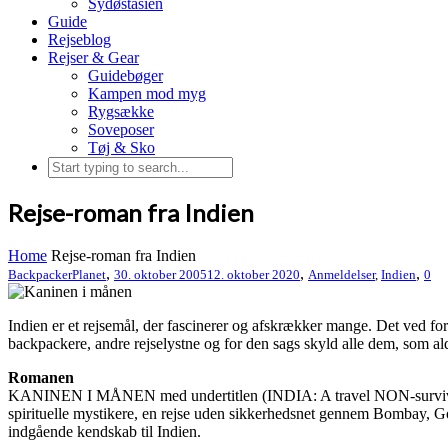
Sydøstasien
Guide
Rejseblog
Rejser & Gear
Guidebøger
Kampen mod myg
Rygsække
Soveposer
Tøj & Sko
Rejse-roman fra Indien
Home
Rejse-roman fra Indien
,
,
,
BackpackerPlanet
30. oktober 2005
12. oktober 2020
Anmeldelser
,
Indien
0
Indien er et rejsemål, der fascinerer og afskrækker mange. Det ved for
backpackere, andre rejselystne og for den sags skyld alle dem, som a
Romanen
KANINEN I MÅNEN med undertitlen (INDIA: A travel NON-survival kit)
spirituelle mystikere, en rejse uden sikkerhedsnet gennem Bombay, Go
indgående kendskab til Indien.