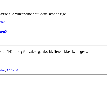
ke alle vulkanerne der i dette skønne rige.
+
ken?
ller “Håndbog for vakse galakseblaffere” ikke skal tages...
,
lser
,
Afrika
0