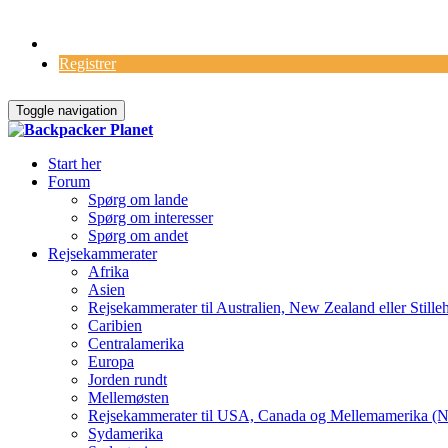
Log Ind
Registrer
Toggle navigation
Start her
Forum
Spørg om lande
Spørg om interesser
Spørg om andet
Rejsekammerater
Afrika
Asien
Rejsekammerater til Australien, New Zealand eller Stille
Caribien
Centralamerika
Europa
Jorden rundt
Mellemøsten
Rejsekammerater til USA, Canada og Mellemamerika (N
Sydamerika