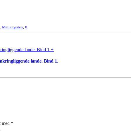
,
n
,
Mellemøsten
0
+
mkringliggende lande. Bind 1.
et med
*