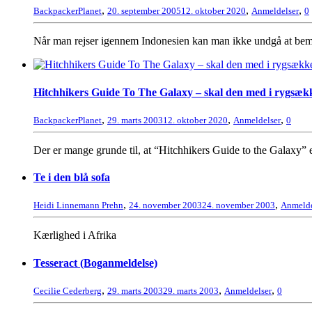
,
,
,
BackpackerPlanet
20. september 2005
12. oktober 2020
Anmeldelser
0
Når man rejser igennem Indonesien kan man ikke undgå at bemær
Hitchhikers Guide To The Galaxy – skal den med i rygsæk
,
,
,
BackpackerPlanet
29. marts 2003
12. oktober 2020
Anmeldelser
0
Der er mange grunde til, at “Hitchhikers Guide to the Galaxy” e
Te i den blå sofa
,
,
Heidi Linnemann Prehn
24. november 2003
24. november 2003
Anmelde
Kærlighed i Afrika
Tesseract (Boganmeldelse)
,
,
,
Cecilie Cederberg
29. marts 2003
29. marts 2003
Anmeldelser
0