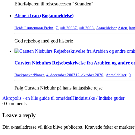
Efterfølgeren til rejsesuccesen "Stranden"
Alene i Iran (Boganmeldelse)
,
,
Heidi Linnemann Prehn
7. juli 2003
7. juli 2003
Anmeldelser
,
Asien
,
Ira
God rejsebog med god historie
Carsten Niebuhrs Rejsebeskrivelse fra Arabien og andre o
,
,
,
BackpackerPlanet
4. december 2003
12. oktober 2020
Anmeldelser
0
Følg Carsten Niebuhr på hans fantastiske rejse
Akropolis - en lille guide til området
Hinduistiske / Indiske guder
0 Comments
Leave a reply
Din e-mailadresse vil ikke blive publiceret.
Krævede felter er marker