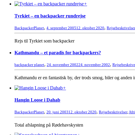
+
Tyrkiet – en backpacker rundrejse
,
,
BackpackerPlanet
4. september 2005
12. oktober 2020
Rejsebeskrivelser
Rejs til Tyrkiet som backpacker
Kathmandu – et paradis for backpackers?
,
,
backpacker planet
24. november 2002
24. november 2002
Rejsebeskrive
Kathmandu er en fantastisk by, der trods smog, biler og anden ind
+
Hangin Loose i Dahab
,
,
BackpackerPlanet
20. juni 2003
12. oktober 2020
Rejsebeskrivelser
,
Afr
Total afslapning på Rødehavskysten