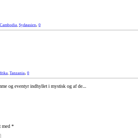
,
Cambodia
,
Sydøasien
0
,
frika
,
Tanzania
0
 og eventyr indhyllet i mystisk og af de...
et med
*