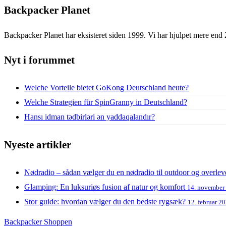
Backpacker Planet
Backpacker Planet har eksisteret siden 1999. Vi har hjulpet mere end 
Nyt i forummet
Welche Vorteile bietet GoKong Deutschland heute?
Welche Strategien für SpinGranny in Deutschland?
Hansı idman tədbirləri ən yaddaqalandır?
Nyeste artikler
Nødradio – sådan vælger du en nødradio til outdoor og overlev
Glamping: En luksuriøs fusion af natur og komfort
14. november
Stor guide: hvordan vælger du den bedste rygsæk?
12. februar 2
Backpacker Shoppen