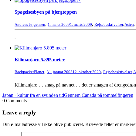
+
Spøgelsesbyen på bjergtoppen
,
,
Andreas Jørgensen
1. marts 2009
1. marts 2009
Rejsebeskrivelser
,
Asien
,
-
+
Kilimanjaro 5.895 meter
,
,
BackpackerPlanet
31. januar 2003
12. oktober 2020
Rejsebeskrivelser
,
A
Kilimanjaro … smag på navnet … det er smagen af drengedrømme
Japan - kultur fra en svunden tid
Gennem Canada på tommelfingeren
0 Comments
Leave a reply
Din e-mailadresse vil ikke blive publiceret.
Krævede felter er marker