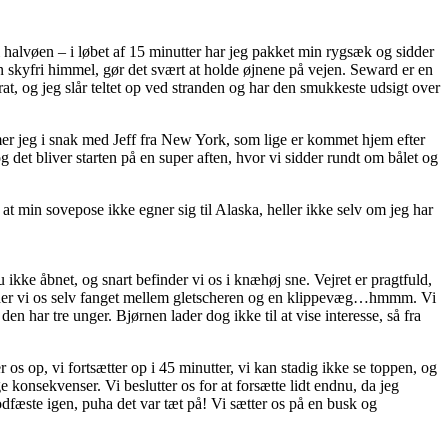
alvøen – i løbet af 15 minutter har jeg pakket min rygsæk og sidder
skyfri himmel, gør det svært at holde øjnene på vejen. Seward er en
t, og jeg slår teltet op ved stranden og har den smukkeste udsigt over
mmer jeg i snak med Jeff fra New York, som lige er kommet hjem efter
g det bliver starten på en super aften, hvor vi sidder rundt om bålet og
, at min sovepose ikke egner sig til Alaska, heller ikke selv om jeg har
u ikke åbnet, og snart befinder vi os i knæhøj sne. Vejret er pragtfuld,
 finder vi os selv fanget mellem gletscheren og en klippevæg…hmmm. Vi
en har tre unger. Bjørnen lader dog ikke til at vise interesse, så fra
s op, vi fortsætter op i 45 minutter, vi kan stadig ikke se toppen, og
e konsekvenser. Vi beslutter os for at forsætte lidt endnu, da jeg
odfæste igen, puha det var tæt på! Vi sætter os på en busk og