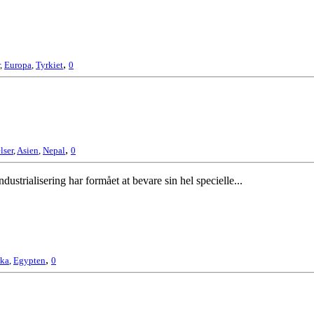
,
,
Europa
,
Tyrkiet
0
,
lser
,
Asien
,
Nepal
0
ustrialisering har formået at bevare sin hel specielle...
,
ika
,
Egypten
0