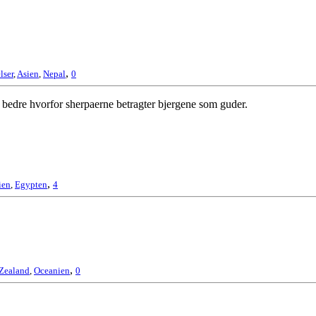
,
lser
,
Asien
,
Nepal
0
g bedre hvorfor sherpaerne betragter bjergene som guder.
,
ien
,
Egypten
4
,
Zealand
,
Oceanien
0