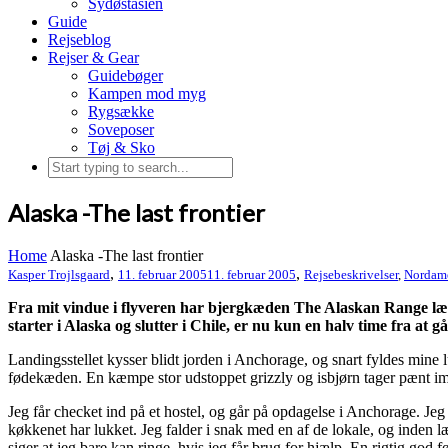
Sydøstasien
Guide
Rejseblog
Rejser & Gear
Guidebøger
Kampen mod myg
Rygsække
Soveposer
Tøj & Sko
Alaska -The last frontier
Home
Alaska -The last frontier
,
,
Kasper Trojlsgaard
11. februar 2005
11. februar 2005
Rejsebeskrivelser
,
Nordam
Fra mit vindue i flyveren har bjergkæden The Alaskan Range læ
starter i Alaska og slutter i Chile, er nu kun en halv time fra at gå
Landingsstellet kysser blidt jorden i Anchorage, og snart fyldes mine l
fødekæden. En kæmpe stor udstoppet grizzly og isbjørn tager pænt imo
Jeg får checket ind på et hostel, og går på opdagelse i Anchorage. Jeg
køkkenet har lukket. Jeg falder i snak med en af de lokale, og inden læ
siger at jeg bare kan ringe, hvis jeg får brug for hjælp. En rigtig god f