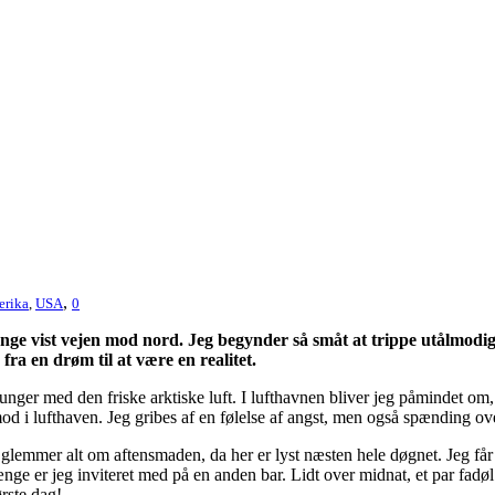
,
erika
,
USA
0
nge vist vejen mod nord. Jeg begynder så småt at trippe utålmo
 fra en drøm til at være en realitet.
unger med den friske arktiske luft. I lufthavnen bliver jeg påmindet om, 
d i lufthaven. Jeg gribes af en følelse af angst, men også spænding ov
 glemmer alt om aftensmaden, da her er lyst næsten hele døgnet. Jeg får 
nge er jeg inviteret med på en anden bar. Lidt over midnat, et par fadøl 
ørste dag!