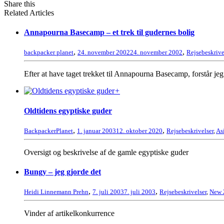
Share this
Related Articles
Annapourna Basecamp – et trek til gudernes bolig
,
,
backpacker planet
24. november 2002
24. november 2002
Rejsebeskrive
Efter at have taget trekket til Annapourna Basecamp, forstår je
+
Oldtidens egyptiske guder
,
,
BackpackerPlanet
1. januar 2003
12. oktober 2020
Rejsebeskrivelser
,
As
Oversigt og beskrivelse af de gamle egyptiske guder
Bungy – jeg gjorde det
,
,
Heidi Linnemann Prehn
7. juli 2003
7. juli 2003
Rejsebeskrivelser
,
New 
Vinder af artikelkonkurrence