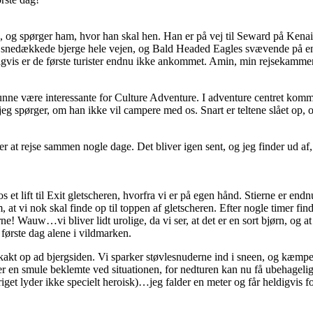
g spørger ham, hvor han skal hen. Han er på vej til Seward på Kenai h
 snedækkede bjerge hele vejen, og Bald Headed Eagles svævende på en 
igvis er de første turister endnu ikke ankommet. Amin, min rejsekammera
r kunne være interessante for Culture Adventure. I adventure centret ko
jeg spørger, om han ikke vil campere med os. Snart er teltene slået op, o
utter at rejse sammen nogle dage. Det bliver igen sent, og jeg finder ud af
 et lift til Exit gletscheren, hvorfra vi er på egen hånd. Stierne er endn
, at vi nok skal finde op til toppen af gletscheren. Efter nogle timer
 Wauw…vi bliver lidt urolige, da vi ser, at det er en sort bjørn, og at d
 første dag alene i vildmarken.
kt op ad bjergsiden. Vi sparker støvlesnuderne ind i sneen, og kæmper o
iver en smule beklemte ved situationen, for nedturen kan nu få ubehagelig
riget lyder ikke specielt heroisk)…jeg falder en meter og får heldigvis f