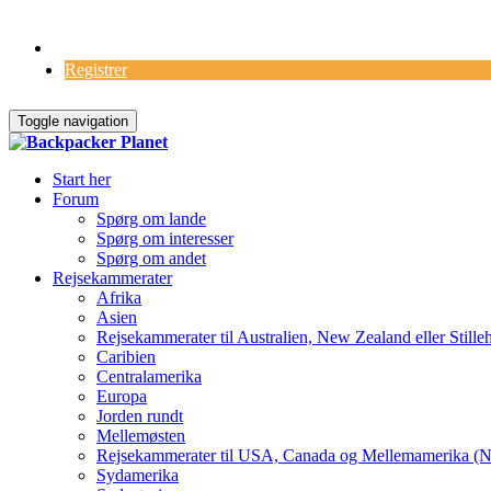
Log Ind
Registrer
Toggle navigation
Start her
Forum
Spørg om lande
Spørg om interesser
Spørg om andet
Rejsekammerater
Afrika
Asien
Rejsekammerater til Australien, New Zealand eller Stille
Caribien
Centralamerika
Europa
Jorden rundt
Mellemøsten
Rejsekammerater til USA, Canada og Mellemamerika (N
Sydamerika