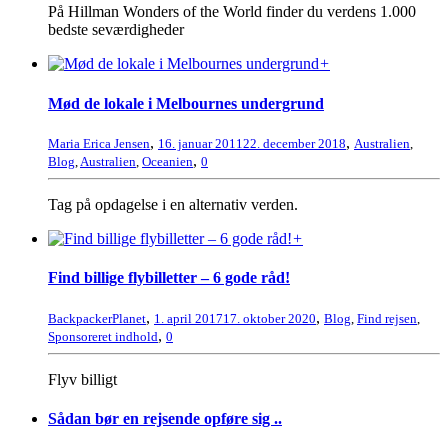
På Hillman Wonders of the World finder du verdens 1.000
bedste seværdigheder
+
Mød de lokale i Melbournes undergrund
,
,
Maria Erica Jensen
16. januar 2011
22. december 2018
Australien
,
,
Blog
,
Australien
,
Oceanien
0
Tag på opdagelse i en alternativ verden.
+
Find billige flybilletter – 6 gode råd!
,
,
BackpackerPlanet
1. april 2017
17. oktober 2020
Blog
,
Find rejsen
,
,
Sponsoreret indhold
0
Flyv billigt
Sådan bør en rejsende opføre sig ..