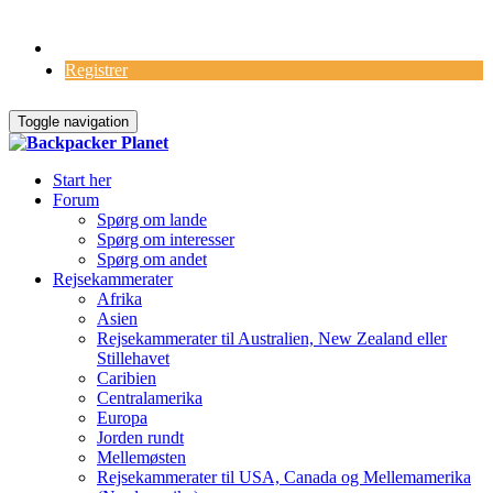
Log Ind
Registrer
Toggle navigation
Start her
Forum
Spørg om lande
Spørg om interesser
Spørg om andet
Rejsekammerater
Afrika
Asien
Rejsekammerater til Australien, New Zealand eller
Stillehavet
Caribien
Centralamerika
Europa
Jorden rundt
Mellemøsten
Rejsekammerater til USA, Canada og Mellemamerika