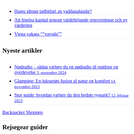
Hansı idman tədbirləri ən yaddaqalandır?
Att frigöra kapital genom värdehöjande renoveringar och ny
värdering
Viena vakara “”vavsda””
Nyeste artikler
Nødradio – sådan vælger du en nødradio til outdoor og
overlevelse
3. september 2024
Glamping: En luksuriøs fusion af natur og komfort
14.
november 2023
Stor guide: hvordan vælger du den bedste rygsæk?
12. februar
2023
Backpacker Shoppen
Rejsegear guider