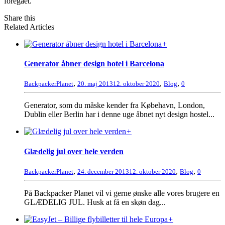
foregået.
Share this
Related Articles
+
Generator åbner design hotel i Barcelona
,
,
,
BackpackerPlanet
20. maj 2013
12. oktober 2020
Blog
0
Generator, som du måske kender fra Købehavn, London,
Dublin eller Berlin har i denne uge åbnet nyt design hostel...
+
Glædelig jul over hele verden
,
,
,
BackpackerPlanet
24. december 2013
12. oktober 2020
Blog
0
På Backpacker Planet vil vi gerne ønske alle vores brugere en
GLÆDELIG JUL. Husk at få en skøn dag...
+