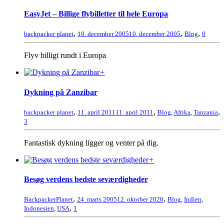
EasyJet – Billige flybilletter til hele Europa
,
,
,
backpacker planet
10. december 2005
10. december 2005
Blog
0
Flyv billigt rundt i Europa
+
Dykning på Zanzibar
,
,
,
backpacker planet
11. april 2011
11. april 2011
Blog
,
Afrika
,
Tanzania
3
Fantastisk dykning ligger og venter på dig.
+
Besøg verdens bedste seværdigheder
,
,
BackpackerPlanet
24. marts 2005
12. oktober 2020
Blog
,
Indien
,
,
Indonesien
,
USA
1