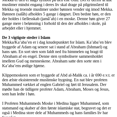
muslimer mindst engang i deres liv skal drage på pilgrimsfærd til
Mekka og troende muslimer under bønnen vender sig imod Mekka.
Bønnen (salâh) afholdes 5 gange i døgnet. Den bedste bøn, er den
der holdes i fællesskab (jamâ´ah) i en moske. Denne bøn giver 27
gange mere i belønning i forhold til den der afholdes i skole, på
arbejdet eller i hjemmet.
De 3 vigtigste steder i Islam
Mekka/Ka’aba’en er i dag knudepunktet for Islam. Ka’aba’en blev
byggede af Adam og senere sat i stand af Abraham (Ishmael) og
hans søn. En sort sten som faldt ned fra himmelen og bragt til
Abraham af en engel. Denne sten symbolisere sammenholdet
imellem Gud og menneskene. Abraham satte den sorte sten i
Ka’aba’ens østlige hjørne.
Klippemoskeen som er byggede af Abd al-Malik ca. i år 690 e.v.t. er
den ælste eksisterende muslimske bygning. En nat blev profeten
Muhammed vækket af englen Gabriel og ført til Jerusalem. Der
mødte han de tidligere profeter Adam, Abraham, Moses og Jesus,
som han ledte i bøn.
I Profeten Muhammeds Moske i Medina ligger Muhammed, som
statsmand og skaber af den første islamiske stat, begravet og det er
også i Medina store dele af Muhammeds og hans families liv har