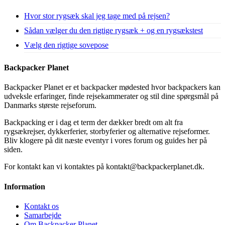
Hvor stor rygsæk skal jeg tage med på rejsen?
Sådan vælger du den rigtige rygsæk + og en rygsækstest
Vælg den rigtige sovepose
Backpacker Planet
Backpacker Planet er et backpacker mødested hvor backpackers kan
udveksle erfaringer, finde rejsekammerater og stil dine spørgsmål på
Danmarks største rejseforum.
Backpacking er i dag et term der dækker bredt om alt fra
rygsækrejser, dykkerferier, storbyferier og alternative rejseformer.
Bliv klogere på dit næste eventyr i vores forum og guides her på
siden.
For kontakt kan vi kontaktes på kontakt@backpackerplanet.dk.
Information
Kontakt os
Samarbejde
Om Backpacker Planet