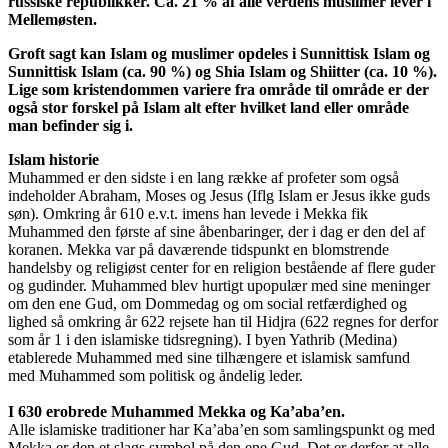
russiske republikker. Ca. 21 % af alle verdens muslimer lever i
Mellemøsten.
Groft sagt kan Islam og muslimer opdeles i Sunnittisk Islam og
Sunnittisk Islam (ca. 90 %) og Shia Islam og Shiitter (ca. 10 %).
Lige som kristendommen variere fra område til område er der
også stor forskel på Islam alt efter hvilket land eller område
man befinder sig i.
Islam historie
Muhammed er den sidste i en lang række af profeter som også
indeholder Abraham, Moses og Jesus (Iflg Islam er Jesus ikke guds
søn). Omkring år 610 e.v.t. imens han levede i Mekka fik
Muhammed den første af sine åbenbaringer, der i dag er den del af
koranen. Mekka var på daværende tidspunkt en blomstrende
handelsby og religiøst center for en religion bestående af flere guder
og gudinder. Muhammed blev hurtigt upopulær med sine meninger
om den ene Gud, om Dommedag og om social retfærdighed og
lighed så omkring år 622 rejsete han til Hidjra (622 regnes for derfor
som år 1 i den islamiske tidsregning). I byen Yathrib (Medina)
etablerede Muhammed med sine tilhængere et islamisk samfund
med Muhammed som politisk og åndelig leder.
I 630 erobrede Muhammed Mekka og Ka’aba’en.
Alle islamiske traditioner har Ka’aba’en som samlingspunkt og med
Mekka er den et slags symbol på den ene Gud. Det er derfor at alle