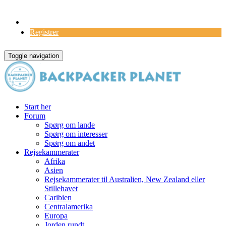
Log Ind
Registrer
Toggle navigation
Start her
Forum
Spørg om lande
Spørg om interesser
Spørg om andet
Rejsekammerater
Afrika
Asien
Rejsekammerater til Australien, New Zealand eller
Stillehavet
Caribien
Centralamerika
Europa
Jorden rundt