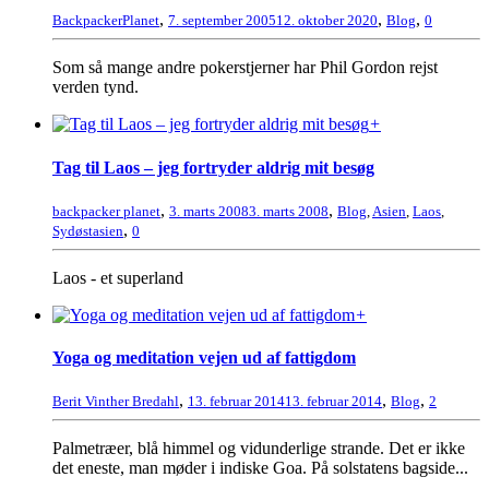
,
,
,
BackpackerPlanet
7. september 2005
12. oktober 2020
Blog
0
Som så mange andre pokerstjerner har Phil Gordon rejst
verden tynd.
+
Tag til Laos – jeg fortryder aldrig mit besøg
,
,
backpacker planet
3. marts 2008
3. marts 2008
Blog
,
Asien
,
Laos
,
,
Sydøstasien
0
Laos - et superland
+
Yoga og meditation vejen ud af fattigdom
,
,
,
Berit Vinther Bredahl
13. februar 2014
13. februar 2014
Blog
2
Palmetræer, blå himmel og vidunderlige strande. Det er ikke
det eneste, man møder i indiske Goa. På solstatens bagside...