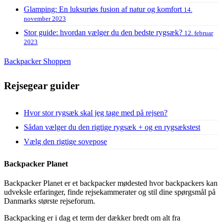
Glamping: En luksuriøs fusion af natur og komfort
14.
november 2023
Stor guide: hvordan vælger du den bedste rygsæk?
12. februar
2023
Backpacker Shoppen
Rejsegear guider
Hvor stor rygsæk skal jeg tage med på rejsen?
Sådan vælger du den rigtige rygsæk + og en rygsækstest
Vælg den rigtige sovepose
Backpacker Planet
Backpacker Planet er et backpacker mødested hvor backpackers kan
udveksle erfaringer, finde rejsekammerater og stil dine spørgsmål på
Danmarks største rejseforum.
Backpacking er i dag et term der dækker bredt om alt fra