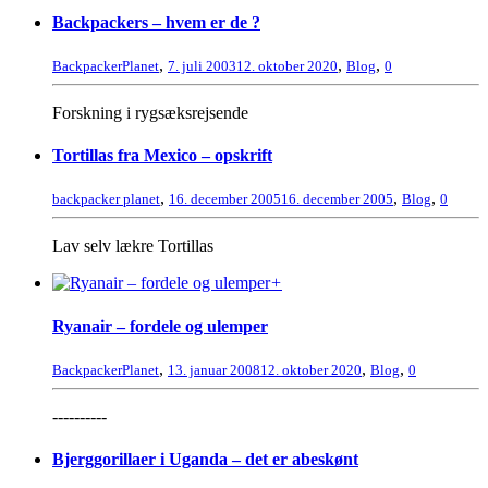
Backpackers – hvem er de ?
,
,
,
BackpackerPlanet
7. juli 2003
12. oktober 2020
Blog
0
Forskning i rygsæksrejsende
Tortillas fra Mexico – opskrift
,
,
,
backpacker planet
16. december 2005
16. december 2005
Blog
0
Lav selv lækre Tortillas
+
Ryanair – fordele og ulemper
,
,
,
BackpackerPlanet
13. januar 2008
12. oktober 2020
Blog
0
----------
Bjerggorillaer i Uganda – det er abeskønt