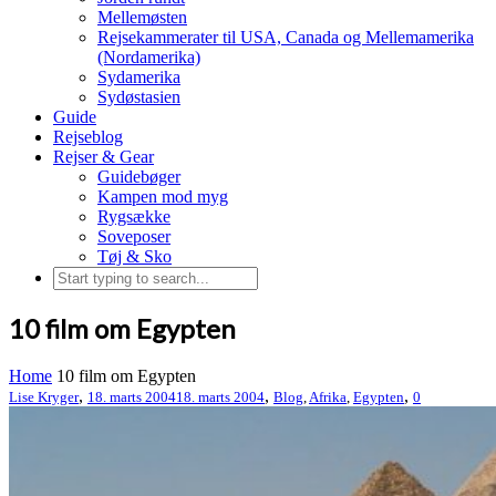
Mellemøsten
Rejsekammerater til USA, Canada og Mellemamerika
(Nordamerika)
Sydamerika
Sydøstasien
Guide
Rejseblog
Rejser & Gear
Guidebøger
Kampen mod myg
Rygsække
Soveposer
Tøj & Sko
10 film om Egypten
Home
10 film om Egypten
,
,
,
Lise Kryger
18. marts 2004
18. marts 2004
Blog
,
Afrika
,
Egypten
0