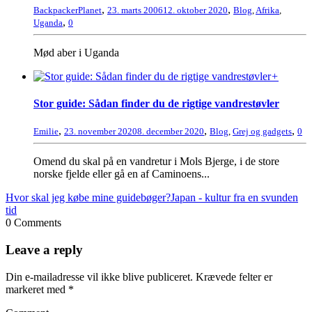
,
,
BackpackerPlanet
23. marts 2006
12. oktober 2020
Blog
,
Afrika
,
,
Uganda
0
Mød aber i Uganda
+
Stor guide: Sådan finder du de rigtige vandrestøvler
,
,
,
Emilie
23. november 2020
8. december 2020
Blog
,
Grej og gadgets
0
Omend du skal på en vandretur i Mols Bjerge, i de store
norske fjelde eller gå en af Caminoens...
Hvor skal jeg købe mine guidebøger?
Japan - kultur fra en svunden
tid
0 Comments
Leave a reply
Din e-mailadresse vil ikke blive publiceret.
Krævede felter er
markeret med
*