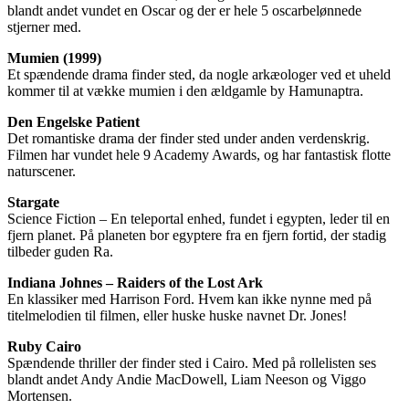
blandt andet vundet en Oscar og der er hele 5 oscarbelønnede
stjerner med.
Mumien (1999)
Et spændende drama finder sted, da nogle arkæologer ved et uheld
kommer til at vække mumien i den ældgamle by Hamunaptra.
Den Engelske Patient
Det romantiske drama der finder sted under anden verdenskrig.
Filmen har vundet hele 9 Academy Awards, og har fantastisk flotte
naturscener.
Stargate
Science Fiction – En teleportal enhed, fundet i egypten, leder til en
fjern planet. På planeten bor egyptere fra en fjern fortid, der stadig
tilbeder guden Ra.
Indiana Johnes – Raiders of the Lost Ark
En klassiker med Harrison Ford. Hvem kan ikke nynne med på
titelmelodien til filmen, eller huske huske navnet Dr. Jones!
Ruby Cairo
Spændende thriller der finder sted i Cairo. Med på rollelisten ses
blandt andet Andy Andie MacDowell, Liam Neeson og Viggo
Mortensen.