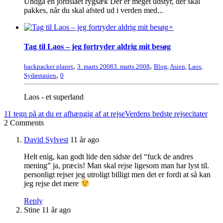
Undgå en jordslået rygsæk Der er meget udstyr, der skal
pakkes, når du skal afsted ud i verden med...
+
Tag til Laos – jeg fortryder aldrig mit besøg
,
,
backpacker planet
3. marts 2008
3. marts 2008
Blog
,
Asien
,
Laos
,
,
Sydøstasien
0
Laos - et superland
11 tegn på at du er afhængig af at rejse
Verdens bedste rejsecitater
2 Comments
David Sylvest
11 år ago
Helt enig, kan godt lide den sidste del “fuck de andres
mening” ja, præcis! Man skal rejse ligesom man har lyst til.
personligt rejser jeg utroligt billigt men det er fordi at så kan
jeg rejse det mere
Reply
Stine
11 år ago