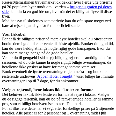
Rejsesøgemaskinen travelmarket.dk tjekker hver fjerde uge priserne
på 20 populære byer rundt om i verden –
bruger du grafen på deres
side
, kan du få en god idé om, hvornår det er billigt at flyve til disse
byer.
Med hensyn til skolernes sommerferie kan du ofte spare meget ved
bare at rejse et par dage før ferien officielt starter.
Vær fleksibel
For at få de billigste priser på mere dyre hoteller skal du oftest enten
booke dem i god tid eller vente til sidste øjeblik. Booker du i god tid,
kan du være heldig at fange nogle rigtig gode kampagner, hvor du
kan spare mange penge på de gode hoteller.
Venter du til gengæld i sidste øjeblik, og rejser du samtidig udenfor
sæsonen, vil du ofte kunne få nogle rigtigt billige overnatninger, da
hotellerne ikke ønsker at have for mange tomme værelser.
Book eventuelt de første overnatninger hjemmefra – og book de
resterende undervejs.
Appen Hotel Tonight
” viser billige last minute
overnatninger i op til 7 dage, før du ankommer.
Vælg et rejsemål, hvor luksus ikke koster en formue
Det behøver faktisk ikke koste en formue at rejse i luksus. Vælger
du de rigtige rejsemål, kan du bo på fem-stjernede hoteller til samme
pris, som et billigt hotelværelse koster i Danmark.
For at illustrere dette har vi søgt efter forskellige priser på 5-stjernede
hoteller. Alle priser er for 2 personer og 1 overnatning midt i juli