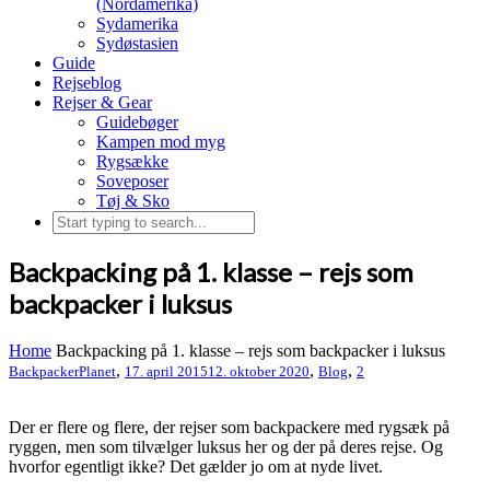
(Nordamerika)
Sydamerika
Sydøstasien
Guide
Rejseblog
Rejser & Gear
Guidebøger
Kampen mod myg
Rygsække
Soveposer
Tøj & Sko
Backpacking på 1. klasse – rejs som
backpacker i luksus
Home
Backpacking på 1. klasse – rejs som backpacker i luksus
,
,
,
BackpackerPlanet
17. april 2015
12. oktober 2020
Blog
2
Der er flere og flere, der rejser som backpackere med rygsæk på
ryggen, men som tilvælger luksus her og der på deres rejse. Og
hvorfor egentligt ikke? Det gælder jo om at nyde livet.