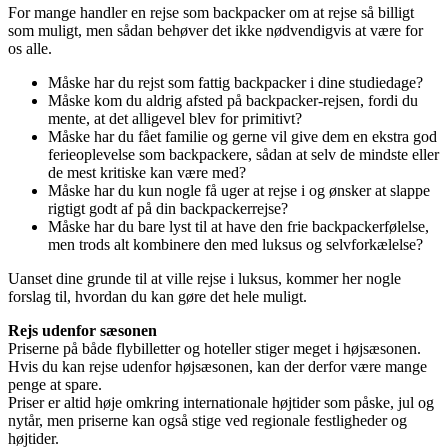
For mange handler en rejse som backpacker om at rejse så billigt
som muligt, men sådan behøver det ikke nødvendigvis at være for
os alle.
Måske har du rejst som fattig backpacker i dine studiedage?
Måske kom du aldrig afsted på backpacker-rejsen, fordi du
mente, at det alligevel blev for primitivt?
Måske har du fået familie og gerne vil give dem en ekstra god
ferieoplevelse som backpackere, sådan at selv de mindste eller
de mest kritiske kan være med?
Måske har du kun nogle få uger at rejse i og ønsker at slappe
rigtigt godt af på din backpackerrejse?
Måske har du bare lyst til at have den frie backpackerfølelse,
men trods alt kombinere den med luksus og selvforkælelse?
Uanset dine grunde til at ville rejse i luksus, kommer her nogle
forslag til, hvordan du kan gøre det hele muligt.
Rejs udenfor sæsonen
Priserne på både flybilletter og hoteller stiger meget i højsæsonen.
Hvis du kan rejse udenfor højsæsonen, kan der derfor være mange
penge at spare.
Priser er altid høje omkring internationale højtider som påske, jul og
nytår, men priserne kan også stige ved regionale festligheder og
højtider.