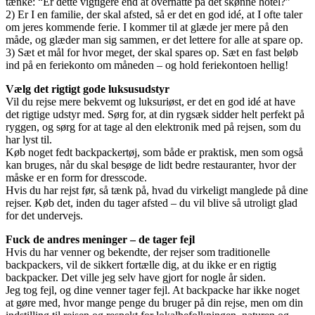
tænke: “Er dette vigtigere end at overnatte på det skønne hotel?”
2) Er I en familie, der skal afsted, så er det en god idé, at I ofte taler
om jeres kommende ferie. I kommer til at glæde jer mere på den
måde, og glæder man sig sammen, er det lettere for alle at spare op.
3) Sæt et mål for hvor meget, der skal spares op. Sæt en fast beløb
ind på en feriekonto om måneden – og hold feriekontoen hellig!
Vælg det rigtigt gode luksusudstyr
Vil du rejse mere bekvemt og luksuriøst, er det en god idé at have
det rigtige udstyr med. Sørg for, at din rygsæk sidder helt perfekt på
ryggen, og sørg for at tage al den elektronik med på rejsen, som du
har lyst til.
Køb noget fedt backpackertøj, som både er praktisk, men som også
kan bruges, når du skal besøge de lidt bedre restauranter, hvor der
måske er en form for dresscode.
Hvis du har rejst før, så tænk på, hvad du virkeligt manglede på dine
rejser. Køb det, inden du tager afsted – du vil blive så utroligt glad
for det undervejs.
Fuck de andres meninger – de tager fejl
Hvis du har venner og bekendte, der rejser som traditionelle
backpackers, vil de sikkert fortælle dig, at du ikke er en rigtig
backpacker. Det ville jeg selv have gjort for nogle år siden.
Jeg tog fejl, og dine venner tager fejl. At backpacke har ikke noget
at gøre med, hvor mange penge du bruger på din rejse, men om din