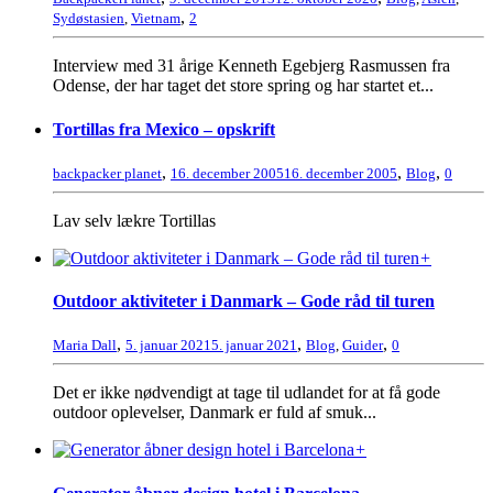
,
Sydøstasien
,
Vietnam
2
Interview med 31 årige Kenneth Egebjerg Rasmussen fra
Odense, der har taget det store spring og har startet et...
Tortillas fra Mexico – opskrift
,
,
,
backpacker planet
16. december 2005
16. december 2005
Blog
0
Lav selv lækre Tortillas
+
Outdoor aktiviteter i Danmark – Gode råd til turen
,
,
,
Maria Dall
5. januar 2021
5. januar 2021
Blog
,
Guider
0
Det er ikke nødvendigt at tage til udlandet for at få gode
outdoor oplevelser, Danmark er fuld af smuk...
+