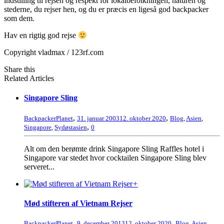
indstilling til rejsen og respekt for lokalbefolkningen, naturen og
stederne, du rejser hen, og du er præcis en ligeså god backpacker
som dem.
Hav en rigtig god rejse
Copyright vladmax / 123rf.com
Share this
Related Articles
Singapore Sling
,
,
BackpackerPlanet
31. januar 2003
12. oktober 2020
Blog
,
Asien
,
,
Singapore
,
Sydøstasien
0
Alt om den berømte drink Singapore Sling Raffles hotel i
Singapore var stedet hvor cocktailen Singapore Sling blev
serveret...
+
Mød stifteren af Vietnam Rejser
,
,
BackpackerPlanet
9. december 2013
12. oktober 2020
Blog
,
Asien
,