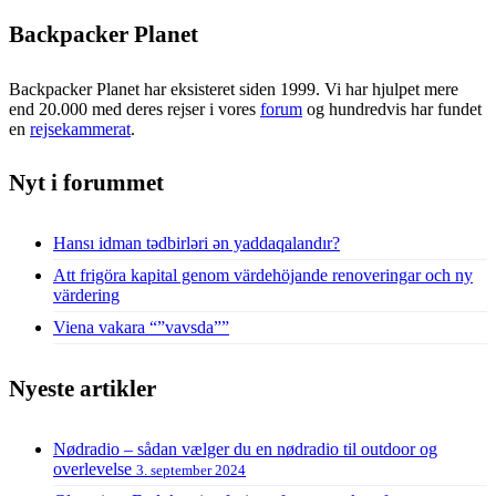
Backpacker Planet
Backpacker Planet har eksisteret siden 1999. Vi har hjulpet mere
end 20.000 med deres rejser i vores
forum
og hundredvis har fundet
en
rejsekammerat
.
Nyt i forummet
Hansı idman tədbirləri ən yaddaqalandır?
Att frigöra kapital genom värdehöjande renoveringar och ny
värdering
Viena vakara “”vavsda””
Nyeste artikler
Nødradio – sådan vælger du en nødradio til outdoor og
overlevelse
3. september 2024