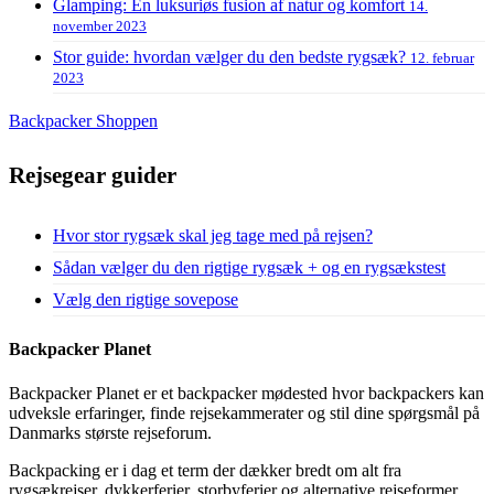
Glamping: En luksuriøs fusion af natur og komfort
14.
november 2023
Stor guide: hvordan vælger du den bedste rygsæk?
12. februar
2023
Backpacker Shoppen
Rejsegear guider
Hvor stor rygsæk skal jeg tage med på rejsen?
Sådan vælger du den rigtige rygsæk + og en rygsækstest
Vælg den rigtige sovepose
Backpacker Planet
Backpacker Planet er et backpacker mødested hvor backpackers kan
udveksle erfaringer, finde rejsekammerater og stil dine spørgsmål på
Danmarks største rejseforum.
Backpacking er i dag et term der dækker bredt om alt fra
rygsækrejser, dykkerferier, storbyferier og alternative rejseformer.