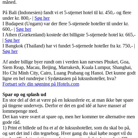
måned.
På Bali (Indonesien) fandt vi et 5-stjernet hotel til kr. 450,- og flere
under kr. 800,- |
Søg her
I Budapest (Ungarn) var der flere 5-stjernede hoteller til under kr.
600,- |
Søg her
I Athen (Grækenland) kostede det billigste 5-stjernede hotel kr. 665,-
|
Søg her
I Bangkok (Thailand) har vi fundet 5-stjernede hoteller fra kr. 750,- |
Søg her
Af andre billige byer rundt om i verden kan nævnes Phuket, Goa,
Siem Reap, Macau, Beijing, Marrakesh, Kuala Lumpur, Shanghai,
Ho Chi Minh City, Cairo, Luang Prabang og Hanoi. Det kunne godt
ligne en hel rundrejse i Sydøstasien på luksushoteller, hva?
Fortsæt selv din søgning på Hotels.com
Spar op og splash ud
En stor del af det at være på en luksusferie er, at man ikke bør spare
på tingene undervejs. Derfor er det en god idé at have masser af
lommepenge med.
Det kan være svært at spare op, men her kommer tre alternative men
gode råd.
1) Print et billede ud fra et af de luksushoteller, som du skal bo på,
og sæt det ind i din tegnebog. Hver gang du skal købe noget vil du