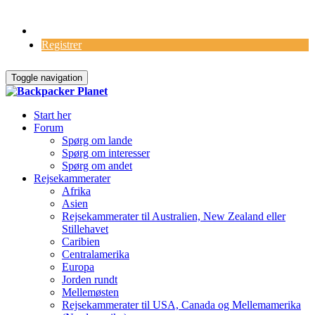
Log Ind
Registrer
Toggle navigation
Start her
Forum
Spørg om lande
Spørg om interesser
Spørg om andet
Rejsekammerater
Afrika
Asien
Rejsekammerater til Australien, New Zealand eller
Stillehavet
Caribien
Centralamerika
Europa
Jorden rundt
Mellemøsten
Rejsekammerater til USA, Canada og Mellemamerika