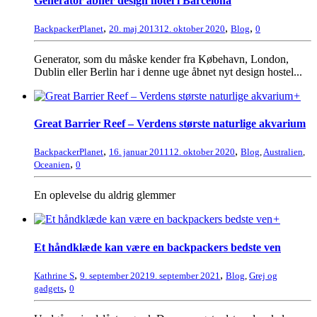
Generator åbner design hotel i Barcelona
,
,
,
BackpackerPlanet
20. maj 2013
12. oktober 2020
Blog
0
Generator, som du måske kender fra Købehavn, London,
Dublin eller Berlin har i denne uge åbnet nyt design hostel...
+
Great Barrier Reef – Verdens største naturlige akvarium
,
,
BackpackerPlanet
16. januar 2011
12. oktober 2020
Blog
,
Australien
,
,
Oceanien
0
En oplevelse du aldrig glemmer
+
Et håndklæde kan være en backpackers bedste ven
,
,
Kathrine S
9. september 2021
9. september 2021
Blog
,
Grej og
,
gadgets
0