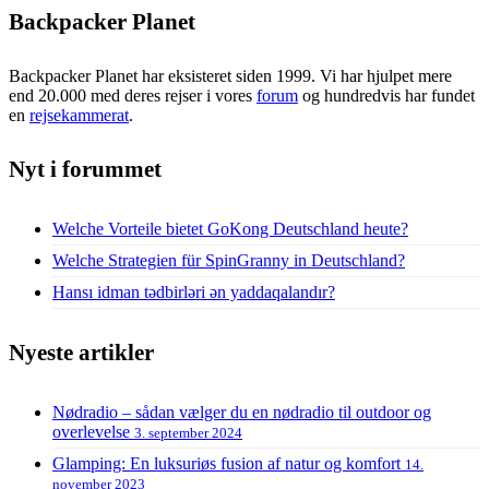
Backpacker Planet
Backpacker Planet har eksisteret siden 1999. Vi har hjulpet mere
end 20.000 med deres rejser i vores
forum
og hundredvis har fundet
en
rejsekammerat
.
Nyt i forummet
Welche Vorteile bietet GoKong Deutschland heute?
Welche Strategien für SpinGranny in Deutschland?
Hansı idman tədbirləri ən yaddaqalandır?
Nyeste artikler
Nødradio – sådan vælger du en nødradio til outdoor og
overlevelse
3. september 2024
Glamping: En luksuriøs fusion af natur og komfort
14.
november 2023