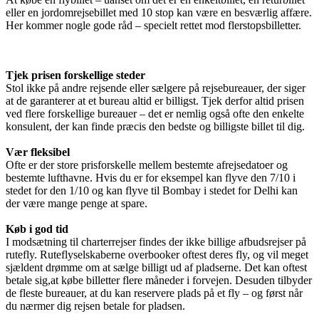
eller en jordomrejsebillet med 10 stop kan være en besværlig affære.
Her kommer nogle gode råd – specielt rettet mod flerstopsbilletter.
Tjek prisen forskellige steder
Stol ikke på andre rejsende eller sælgere på rejsebureauer, der siger
at de garanterer at et bureau altid er billigst. Tjek derfor altid prisen
ved flere forskellige bureauer – det er nemlig også ofte den enkelte
konsulent, der kan finde præcis den bedste og billigste billet til dig.
Vær fleksibel
Ofte er der store prisforskelle mellem bestemte afrejsedatoer og
bestemte lufthavne. Hvis du er for eksempel kan flyve den 7/10 i
stedet for den 1/10 og kan flyve til Bombay i stedet for Delhi kan
der være mange penge at spare.
Køb i god tid
I modsætning til charterrejser findes der ikke billige afbudsrejser på
rutefly. Ruteflyselskaberne overbooker oftest deres fly, og vil meget
sjældent drømme om at sælge billigt ud af pladserne. Det kan oftest
betale sig,at købe billetter flere måneder i forvejen. Desuden tilbyder
de fleste bureauer, at du kan reservere plads på et fly – og først når
du nærmer dig rejsen betale for pladsen.