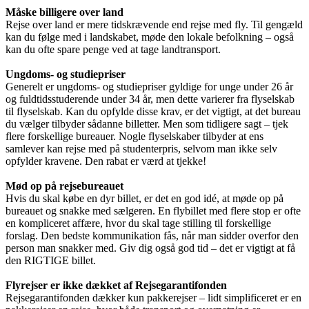
Måske billigere over land
Rejse over land er mere tidskrævende end rejse med fly. Til gengæld
kan du følge med i landskabet, møde den lokale befolkning – også
kan du ofte spare penge ved at tage landtransport.
Ungdoms- og studiepriser
Generelt er ungdoms- og studiepriser gyldige for unge under 26 år
og fuldtidsstuderende under 34 år, men dette varierer fra flyselskab
til flyselskab. Kan du opfylde disse krav, er det vigtigt, at det bureau
du vælger tilbyder sådanne billetter. Men som tidligere sagt – tjek
flere forskellige bureauer. Nogle flyselskaber tilbyder at ens
samlever kan rejse med på studenterpris, selvom man ikke selv
opfylder kravene. Den rabat er værd at tjekke!
Mød op på rejsebureauet
Hvis du skal købe en dyr billet, er det en god idé, at møde op på
bureauet og snakke med sælgeren. En flybillet med flere stop er ofte
en kompliceret affære, hvor du skal tage stilling til forskellige
forslag. Den bedste kommunikation fås, når man sidder overfor den
person man snakker med. Giv dig også god tid – det er vigtigt at få
den RIGTIGE billet.
Flyrejser er ikke dækket af Rejsegarantifonden
Rejsegarantifonden dækker kun pakkerejser – lidt simplificeret er en