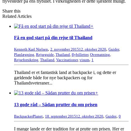
flyvesteder på ens flybillet. I virkeligheden er dette sjældent muligt.
Share this
Related Articles
+
Få en god start på din rejse til Thailand
,
,
Kenneth Karl Nielsen
2. november 2015
12. oktober 2020
Guider
,
Planlægning
,
Rejseguide
,
Thailand
,
flybilletter
,
Overnatning
,
,
Rejseforsikring
,
Thailand
,
Vaccinationer
,
visum
1
Thailand er et fantastisk land at backpacke i, og dette er
gældende både for nye backpackers og for
Thailandsveteraner...
+
13 gode råd – Sådan prutter du om prisen
,
,
,
BackpackerPlanet
18. september 2015
12. oktober 2020
Guider
0
I mange lande er der tradition for at prutte om prisen. Her er