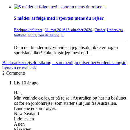
+
5 måder at følge med i sporten mens du rejser
,
,
BackpackerPlanet
31. maj 2016
12. oktober 2020
Guider
,
Undervejs
,
,
fodbold
,
sport
,
tour de france
0
Dem der kender mig vil vide at jeg absolut ikke er nogen
sportsfanatiker! Faktisk går jeg mest op i...
Backpacker rejseforsikring – sammenlign priser her
Verdens længste
bynavn er walisisk
2 Comments
Liv
10 år ago
Hej,
Min veninde og jeg er på rejse i Australien og har nu besluttet
os for en jordomrejse, som starter slut juni fra Australien.
Landene er som følger:
New Zealand
Indonesien
Asien
Påskeøen