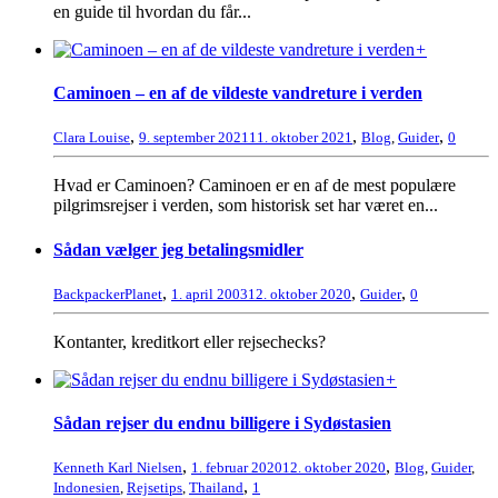
en guide til hvordan du får...
+
Caminoen – en af de vildeste vandreture i verden
,
,
,
Clara Louise
9. september 2021
11. oktober 2021
Blog
,
Guider
0
Hvad er Caminoen? Caminoen er en af de mest populære
pilgrimsrejser i verden, som historisk set har været en...
Sådan vælger jeg betalingsmidler
,
,
,
BackpackerPlanet
1. april 2003
12. oktober 2020
Guider
0
Kontanter, kreditkort eller rejsechecks?
+
Sådan rejser du endnu billigere i Sydøstasien
,
,
Kenneth Karl Nielsen
1. februar 2020
12. oktober 2020
Blog
,
Guider
,
,
Indonesien
,
Rejsetips
,
Thailand
1