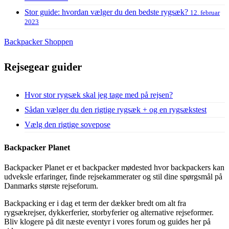
Stor guide: hvordan vælger du den bedste rygsæk?
12. februar
2023
Backpacker Shoppen
Rejsegear guider
Hvor stor rygsæk skal jeg tage med på rejsen?
Sådan vælger du den rigtige rygsæk + og en rygsækstest
Vælg den rigtige sovepose
Backpacker Planet
Backpacker Planet er et backpacker mødested hvor backpackers kan
udveksle erfaringer, finde rejsekammerater og stil dine spørgsmål på
Danmarks største rejseforum.
Backpacking er i dag et term der dækker bredt om alt fra
rygsækrejser, dykkerferier, storbyferier og alternative rejseformer.
Bliv klogere på dit næste eventyr i vores forum og guides her på