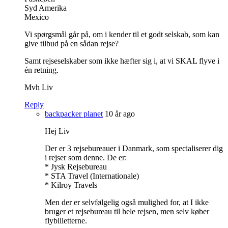
Syd Amerika
Mexico
Vi spørgsmål går på, om i kender til et godt selskab, som kan
give tilbud på en sådan rejse?
Samt rejseselskaber som ikke hæfter sig i, at vi SKAL flyve i
én retning.
Mvh Liv
Reply
backpacker planet
10 år ago
Hej Liv
Der er 3 rejsebureauer i Danmark, som specialiserer dig
i rejser som denne. De er:
* Jysk Rejsebureau
* STA Travel (Internationale)
* Kilroy Travels
Men der er selvfølgelig også mulighed for, at I ikke
bruger et rejsebureau til hele rejsen, men selv køber
flybilletterne.