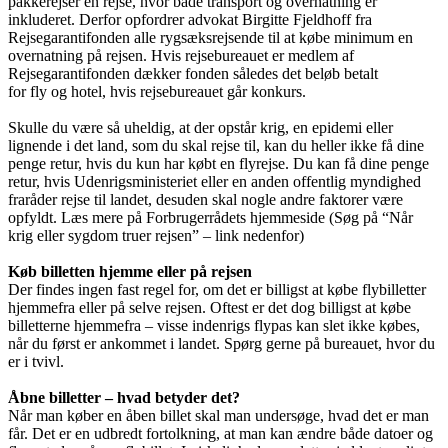
pakkerejser en rejse, hvor både transport og overnatning er
inkluderet. Derfor opfordrer advokat Birgitte Fjeldhoff fra
Rejsegarantifonden alle rygsæksrejsende til at købe minimum en
overnatning på rejsen. Hvis rejsebureauet er medlem af
Rejsegarantifonden dækker fonden således det beløb betalt
for fly og hotel, hvis rejsebureauet går konkurs.
Skulle du være så uheldig, at der opstår krig, en epidemi eller
lignende i det land, som du skal rejse til, kan du heller ikke få dine
penge retur, hvis du kun har købt en flyrejse. Du kan få dine penge
retur, hvis Udenrigsministeriet eller en anden offentlig myndighed
fraråder rejse til landet, desuden skal nogle andre faktorer være
opfyldt. Læs mere på Forbrugerrådets hjemmeside (Søg på “Når
krig eller sygdom truer rejsen” – link nedenfor)
Køb billetten hjemme eller på rejsen
Der findes ingen fast regel for, om det er billigst at købe flybilletter
hjemmefra eller på selve rejsen. Oftest er det dog billigst at købe
billetterne hjemmefra – visse indenrigs flypas kan slet ikke købes,
når du først er ankommet i landet. Spørg gerne på bureauet, hvor du
er i tvivl.
Åbne billetter – hvad betyder det?
Når man køber en åben billet skal man undersøge, hvad det er man
får. Det er en udbredt fortolkning, at man kan ændre både datoer og