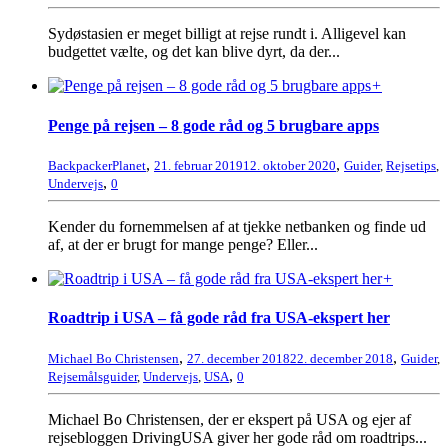
Sydøstasien er meget billigt at rejse rundt i. Alligevel kan
budgettet vælte, og det kan blive dyrt, da der...
+
Penge på rejsen – 8 gode råd og 5 brugbare apps
,
,
BackpackerPlanet
21. februar 2019
12. oktober 2020
Guider
,
Rejsetips
,
,
Undervejs
0
Kender du fornemmelsen af at tjekke netbanken og finde ud
af, at der er brugt for mange penge? Eller...
+
Roadtrip i USA – få gode råd fra USA-ekspert her
,
,
Michael Bo Christensen
27. december 2018
22. december 2018
Guider
,
,
Rejsemålsguider
,
Undervejs
,
USA
0
Michael Bo Christensen, der er ekspert på USA og ejer af
rejsebloggen DrivingUSA giver her gode råd om roadtrips...