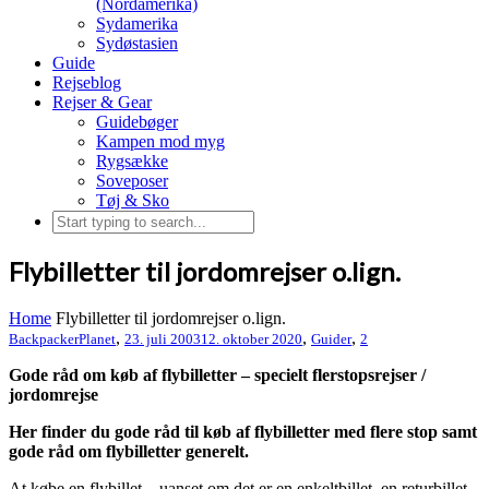
(Nordamerika)
Sydamerika
Sydøstasien
Guide
Rejseblog
Rejser & Gear
Guidebøger
Kampen mod myg
Rygsække
Soveposer
Tøj & Sko
Flybilletter til jordomrejser o.lign.
Home
Flybilletter til jordomrejser o.lign.
,
,
,
BackpackerPlanet
23. juli 2003
12. oktober 2020
Guider
2
Gode råd om køb af flybilletter – specielt flerstopsrejser /
jordomrejse
Her finder du gode råd til køb af flybilletter med flere stop samt
gode råd om flybilletter generelt.
At købe en flybillet – uanset om det er en enkeltbillet, en returbillet