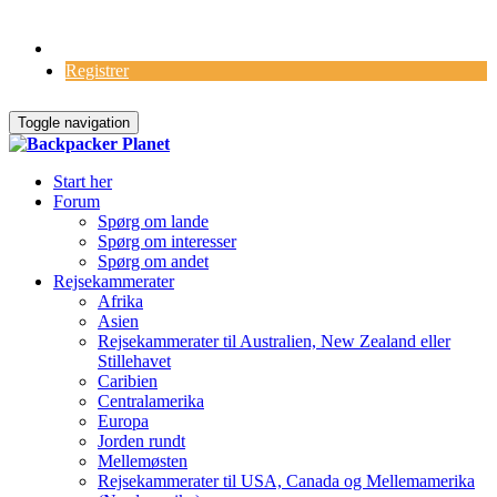
Log Ind
Registrer
Toggle navigation
Start her
Forum
Spørg om lande
Spørg om interesser
Spørg om andet
Rejsekammerater
Afrika
Asien
Rejsekammerater til Australien, New Zealand eller
Stillehavet
Caribien
Centralamerika
Europa
Jorden rundt
Mellemøsten
Rejsekammerater til USA, Canada og Mellemamerika