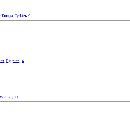
,
,
Europa
,
Tyrkiet
0
,
ien
,
Egypten
4
,
Asien
,
Japan
0