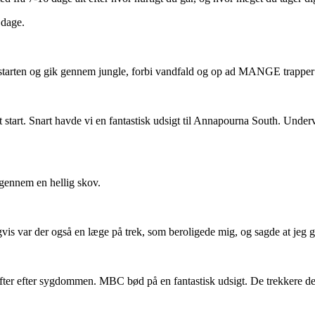
 dage.
ra starten og gik gennem jungle, forbi vandfald og op ad MANGE trapper 
 start. Snart havde vi en fantastisk udsigt til Annapourna South. Underve
k gennem en hellig skov.
gvis var der også en læge på trek, som beroligede mig, og sagde at jeg 
ter efter sygdommen. MBC bød på en fantastisk udsigt. De trekkere der