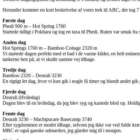
Herunder kommer en kort beskrivelse af vores trek til ABC, der tog 7
Første dag
Phedi 900 m – Hot Spring 1760
Startede tidligt i Pokhara og tog en taxa til Phedi. Ruten var smuk f
Anden dag
Hot Springs 1760 m – Bamboo Cottage 2320 m
Vi startede dagen perfekt med et bad i de varme kilder, en helt eminent
tankerne hen på, at vi skulle samme vej tilbage.
Tredje dag
Bamboo 2320 – Deurali 3230
En rigtigt let dag, hvor vi kun gik i nogle få timer og blandt andet gi
Fjerde dag
Deurali (Hviledag)
Dagen blev til en hviledag, da jeg blev syg og kastede blod op. Heldi
Femte dag
Deurali 3230 – Machipucare Basecamp 3740
Efter sygdommen er modet tilbage, selvom jeg ikke var ved fulde kræf
MBC er også ganske udmærket, jeg glæder mig til i morgen.