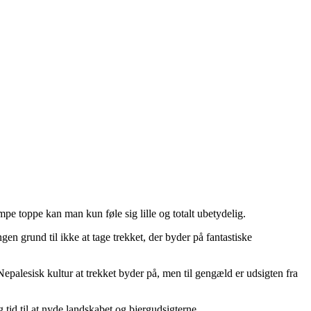
mpe toppe kan man kun føle sig lille og totalt ubetydelig.
n grund til ikke at tage trekket, der byder på fantastiske
Nepalesisk kultur at trekket byder på, men til gengæld er udsigten fra
 tid til at nyde landskabet og bjergudsigterne.