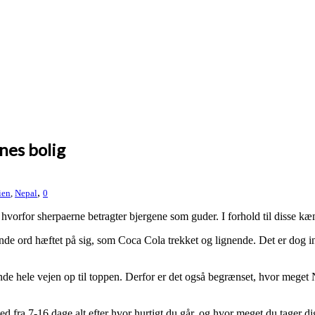
nes bolig
,
ien
,
Nepal
0
e hvorfor sherpaerne betragter bjergene som guder.
I forhold til disse kæ
e ord hæftet på sig, som Coca Cola trekket og lignende. Det er dog inge
ende hele vejen op til toppen. Derfor er det også begrænset, hvor meget 
d fra 7-16 dage alt efter hvor hurtigt du går, og hvor meget du tager dig