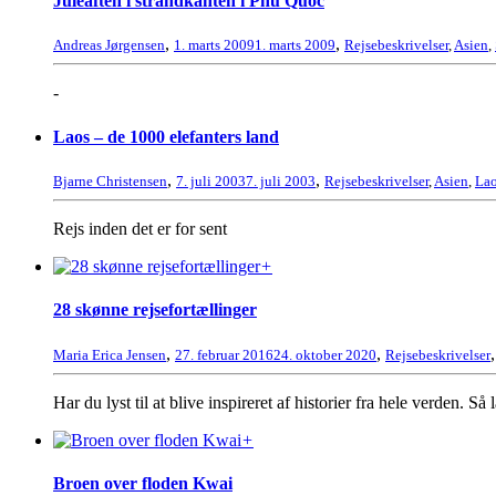
Juleaften i strandkanten i Phu Quoc
,
,
Andreas Jørgensen
1. marts 2009
1. marts 2009
Rejsebeskrivelser
,
Asien
,
-
Laos – de 1000 elefanters land
,
,
Bjarne Christensen
7. juli 2003
7. juli 2003
Rejsebeskrivelser
,
Asien
,
La
Rejs inden det er for sent
+
28 skønne rejsefortællinger
,
,
Maria Erica Jensen
27. februar 2016
24. oktober 2020
Rejsebeskrivelser
Har du lyst til at blive inspireret af historier fra hele verden. Så
+
Broen over floden Kwai