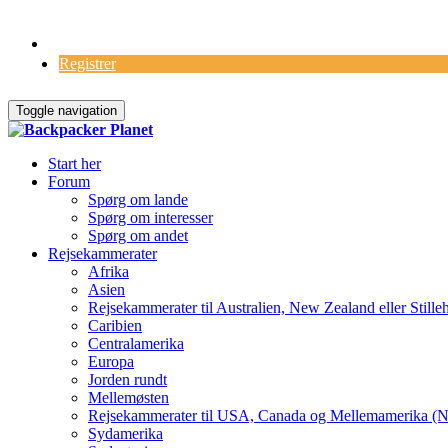
Log Ind
Registrer
Toggle navigation
Start her
Forum
Spørg om lande
Spørg om interesser
Spørg om andet
Rejsekammerater
Afrika
Asien
Rejsekammerater til Australien, New Zealand eller Stille
Caribien
Centralamerika
Europa
Jorden rundt
Mellemøsten
Rejsekammerater til USA, Canada og Mellemamerika (N
Sydamerika