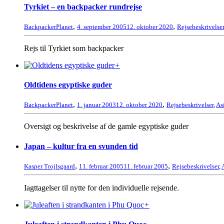
Tyrkiet – en backpacker rundrejse
,
,
BackpackerPlanet
4. september 2005
12. oktober 2020
Rejsebeskrivelser
Rejs til Tyrkiet som backpacker
+
Oldtidens egyptiske guder
,
,
BackpackerPlanet
1. januar 2003
12. oktober 2020
Rejsebeskrivelser
,
As
Oversigt og beskrivelse af de gamle egyptiske guder
Japan – kultur fra en svunden tid
,
,
Kasper Trojlsgaard
11. februar 2005
11. februar 2005
Rejsebeskrivelser
,
Iagttagelser til nytte for den individuelle rejsende.
+