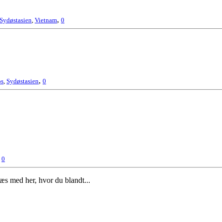
,
Sydøstasien
,
Vietnam
0
,
os
,
Sydøstasien
0
,
0
 læs med her, hvor du blandt...