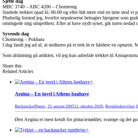
Sjette dag
MBC 3740 – ABC 4200 – Chomrong
Startede trekket opad kl. 06.00 og efter lidt mere end en time sto
Pludselig forstod jeg, hvorfor nepaleserne betragter bjergene som guder
omringede mig simpelthen. Efter at have nydt synet, gik turen nedad
Syvende dag
Chomrong – Pokhara
I dag fandt jeg ud af, at nedturen på et trek tit er hårdere en opture
Som afslutning på artiklen, vil jeg kun anbefale trekket til Annapourn
Share this
Related Articles
+
Aegina – En juvel i Athens baghave
,
,
BackpackerPlanet
23. august 2005
12. oktober 2020
Rejsebeskrivelser
,
Øen Aegina er mest kendt for pistacienødder, svampe og det god
+