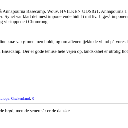
d vi på Annapourna Basecamp. Wouv, HVILKEN UDSIGT. Annapourna 1 følt
. Synet var klart det mest imponerende hidtil i mit liv. Ligeså imponere
 og vi stoppede i Chomrong.
n. Mine knæ var ømme men holdt, og om aftenen tjekkede vi ind på vores ho
a Basecamp. Der er gode tehuse hele vejen op, landskabet er utrolig flot
,
Europa
,
Grækenland
0
e brød, men de senere år er de danske...