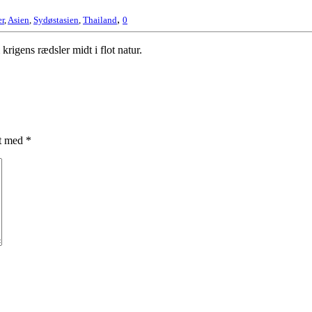
,
er
,
Asien
,
Sydøstasien
,
Thailand
0
igens rædsler midt i flot natur.
et med
*