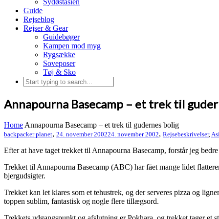
Sydøstasien
Guide
Rejseblog
Rejser & Gear
Guidebøger
Kampen mod myg
Rygsække
Soveposer
Tøj & Sko
Annapourna Basecamp – et trek til guder
Home
Annapourna Basecamp – et trek til gudernes bolig
,
,
backpacker planet
24. november 2002
24. november 2002
Rejsebeskrivelser
,
As
Efter at have taget trekket til Annapourna Basecamp, forstår jeg bedr
Trekket til Annapourna Basecamp (ABC) har fået mange lidet flatterend
bjergudsigter.
Trekket kan let klares som et tehustrek, og der serveres pizza og lign
toppen sublim, fantastisk og nogle flere tillægsord.
Trekkets udgangspunkt og afslutning er Pokhara, og trekket tager et ste