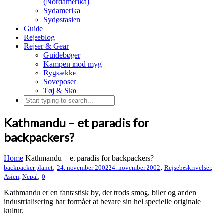
(Nordamerika)
Sydamerika
Sydøstasien
Guide
Rejseblog
Rejser & Gear
Guidebøger
Kampen mod myg
Rygsække
Soveposer
Tøj & Sko
Kathmandu – et paradis for
backpackers?
Home
Kathmandu – et paradis for backpackers?
,
,
backpacker planet
24. november 2002
24. november 2002
Rejsebeskrivelser
,
,
Asien
,
Nepal
0
Kathmandu er en fantastisk by, der trods smog, biler og anden
industrialisering har formået at bevare sin hel specielle originale
kultur.