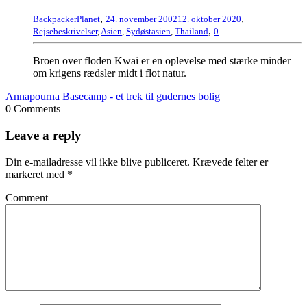
,
,
BackpackerPlanet
24. november 2002
12. oktober 2020
,
Rejsebeskrivelser
,
Asien
,
Sydøstasien
,
Thailand
0
Broen over floden Kwai er en oplevelse med stærke minder
om krigens rædsler midt i flot natur.
Annapourna Basecamp - et trek til gudernes bolig
0 Comments
Leave a reply
Din e-mailadresse vil ikke blive publiceret.
Krævede felter er
markeret med
*
Comment