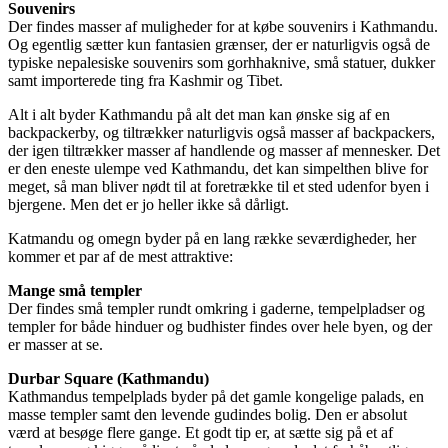
Souvenirs
Der findes masser af muligheder for at købe souvenirs i Kathmandu.
Og egentlig sætter kun fantasien grænser, der er naturligvis også de
typiske nepalesiske souvenirs som gorhhaknive, små statuer, dukker
samt importerede ting fra Kashmir og Tibet.
Alt i alt byder Kathmandu på alt det man kan ønske sig af en
backpackerby, og tiltrækker naturligvis også masser af backpackers,
der igen tiltrækker masser af handlende og masser af mennesker. Det
er den eneste ulempe ved Kathmandu, det kan simpelthen blive for
meget, så man bliver nødt til at foretrække til et sted udenfor byen i
bjergene. Men det er jo heller ikke så dårligt.
Katmandu og omegn byder på en lang række seværdigheder, her
kommer et par af de mest attraktive:
Mange små templer
Der findes små templer rundt omkring i gaderne, tempelpladser og
templer for både hinduer og budhister findes over hele byen, og der
er masser at se.
Durbar Square (Kathmandu)
Kathmandus tempelplads byder på det gamle kongelige palads, en
masse templer samt den levende gudindes bolig. Den er absolut
værd at besøge flere gange. Et godt tip er, at sætte sig på et af