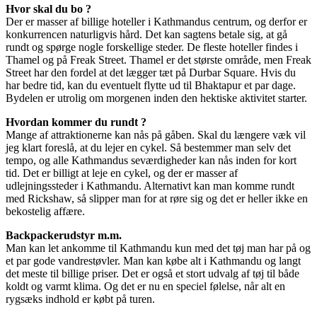
Hvor skal du bo ?
Der er masser af billige hoteller i Kathmandus centrum, og derfor er
konkurrencen naturligvis hård. Det kan sagtens betale sig, at gå
rundt og spørge nogle forskellige steder. De fleste hoteller findes i
Thamel og på Freak Street. Thamel er det største område, men Freak
Street har den fordel at det lægger tæt på Durbar Square. Hvis du
har bedre tid, kan du eventuelt flytte ud til Bhaktapur et par dage.
Bydelen er utrolig om morgenen inden den hektiske aktivitet starter.
Hvordan kommer du rundt ?
Mange af attraktionerne kan nås på gåben. Skal du længere væk vil
jeg klart foreslå, at du lejer en cykel. Så bestemmer man selv det
tempo, og alle Kathmandus seværdigheder kan nås inden for kort
tid. Det er billigt at leje en cykel, og der er masser af
udlejningssteder i Kathmandu. Alternativt kan man komme rundt
med Rickshaw, så slipper man for at røre sig og det er heller ikke en
bekostelig affære.
Backpackerudstyr m.m.
Man kan let ankomme til Kathmandu kun med det tøj man har på og
et par gode vandrestøvler. Man kan købe alt i Kathmandu og langt
det meste til billige priser. Det er også et stort udvalg af tøj til både
koldt og varmt klima. Og det er nu en speciel følelse, når alt en
rygsæks indhold er købt på turen.