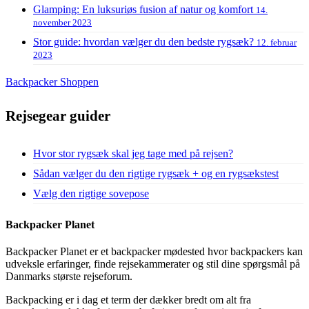
Glamping: En luksuriøs fusion af natur og komfort
14.
november 2023
Stor guide: hvordan vælger du den bedste rygsæk?
12. februar
2023
Backpacker Shoppen
Rejsegear guider
Hvor stor rygsæk skal jeg tage med på rejsen?
Sådan vælger du den rigtige rygsæk + og en rygsækstest
Vælg den rigtige sovepose
Backpacker Planet
Backpacker Planet er et backpacker mødested hvor backpackers kan
udveksle erfaringer, finde rejsekammerater og stil dine spørgsmål på
Danmarks største rejseforum.
Backpacking er i dag et term der dækker bredt om alt fra