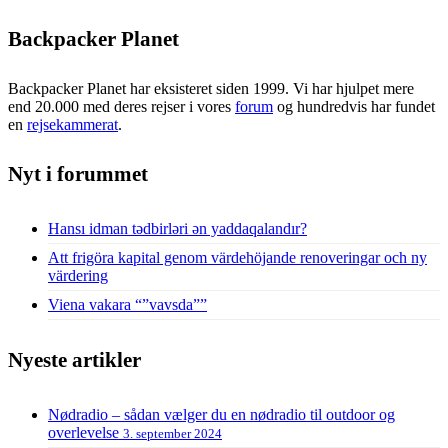
Backpacker Planet
Backpacker Planet har eksisteret siden 1999. Vi har hjulpet mere
end 20.000 med deres rejser i vores
forum
og hundredvis har fundet
en
rejsekammerat
.
Nyt i forummet
Hansı idman tədbirləri ən yaddaqalandır?
Att frigöra kapital genom värdehöjande renoveringar och ny
värdering
Viena vakara “”vavsda””
Nyeste artikler
Nødradio – sådan vælger du en nødradio til outdoor og
overlevelse
3. september 2024