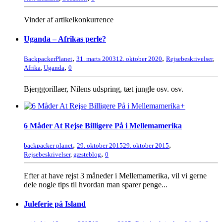
Vinder af artikelkonkurrence
Uganda – Afrikas perle?
,
,
BackpackerPlanet
31. marts 2003
12. oktober 2020
Rejsebeskrivelser
,
,
Afrika
,
Uganda
0
Bjerggorillaer, Nilens udspring, tæt jungle osv. osv.
+
6 Måder At Rejse Billigere På i Mellemamerika
,
,
backpacker planet
29. oktober 2015
29. oktober 2015
,
Rejsebeskrivelser
,
gæsteblog
0
Efter at have rejst 3 måneder i Mellemamerika, vil vi gerne
dele nogle tips til hvordan man sparer penge...
Juleferie på Island