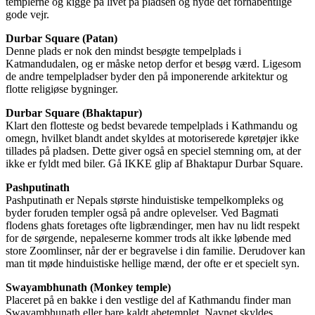
templerne og kigge på livet på pladsen og nyde det forhåbentlige
gode vejr.
Durbar Square (Patan)
Denne plads er nok den mindst besøgte tempelplads i
Katmandudalen, og er måske netop derfor et besøg værd. Ligesom
de andre tempelpladser byder den på imponerende arkitektur og
flotte religiøse bygninger.
Durbar Square (Bhaktapur)
Klart den flotteste og bedst bevarede tempelplads i Kathmandu og
omegn, hvilket blandt andet skyldes at motoriserede køretøjer ikke
tillades på pladsen. Dette giver også en speciel stemning om, at der
ikke er fyldt med biler. Gå IKKE glip af Bhaktapur Durbar Square.
Pashputinath
Pashputinath er Nepals største hinduistiske tempelkompleks og
byder foruden templer også på andre oplevelser. Ved Bagmati
flodens ghats foretages ofte ligbrændinger, men hav nu lidt respekt
for de sørgende, nepaleserne kommer trods alt ikke løbende med
store Zoomlinser, når der er begravelse i din familie. Derudover kan
man tit møde hinduistiske hellige mænd, der ofte er et specielt syn.
Swayambhunath (Monkey temple)
Placeret på en bakke i den vestlige del af Kathmandu finder man
Swayambhunath eller bare kaldt abetemplet. Navnet skyldes