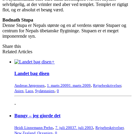
selvfølgelig, at der vrimler med aber ved templet. Templet er rigtigt
flot, og er absolut et besøg værd.
Bodnath Stupa
Denne Stupa er Nepals største og en af verdens største Stupaer og
centrum for Nepals tibetanske flygtninge. Stupaen er et meget
imponerende syn.
Share this
Related Articles
+
Landet bag disen
,
,
Andreas Jørgensen
1. marts 2009
1. marts 2009
Rejsebeskrivelser
,
,
Asien
,
Laos
,
Sydøstasien
0
-
Bungy – jeg gjorde det
,
,
Heidi Linnemann Prehn
7. juli 2003
7. juli 2003
Rejsebeskrivelser
,
,
New Zealand
,
Oceanien
0