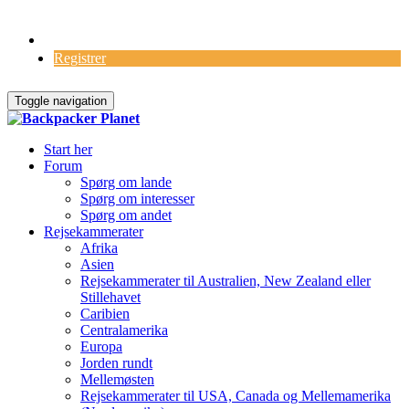
Log Ind
Registrer
Toggle navigation
Start her
Forum
Spørg om lande
Spørg om interesser
Spørg om andet
Rejsekammerater
Afrika
Asien
Rejsekammerater til Australien, New Zealand eller
Stillehavet
Caribien
Centralamerika
Europa
Jorden rundt
Mellemøsten
Rejsekammerater til USA, Canada og Mellemamerika