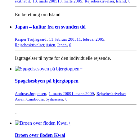
,
,
,
exithabit
13. marts 2005
13. marts 2005
Rejsebeskrivelser
,
Island
0
En beretning om Island
Japan – kultur fra en svunden tid
,
,
Kasper Trojlsgaard
11. februar 2005
11. februar 2005
,
Rejsebeskrivelser
,
Asien
,
Japan
0
Iagttagelser til nytte for den individuelle rejsende.
+
Spøgelsesbyen på bjergtoppen
,
,
Andreas Jørgensen
1. marts 2009
1. marts 2009
Rejsebeskrivelser
,
,
Asien
,
Cambodia
,
Sydøasien
0
-
+
Broen over floden Kwai