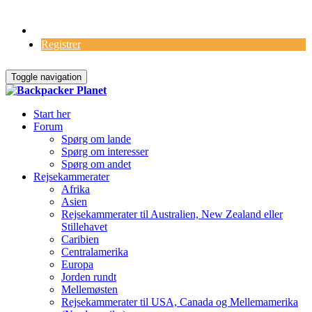
Log Ind
Registrer
Toggle navigation
Start her
Forum
Spørg om lande
Spørg om interesser
Spørg om andet
Rejsekammerater
Afrika
Asien
Rejsekammerater til Australien, New Zealand eller
Stillehavet
Caribien
Centralamerika
Europa
Jorden rundt
Mellemøsten
Rejsekammerater til USA, Canada og Mellemamerika