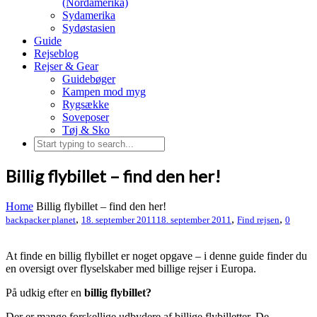
(Nordamerika)
Sydamerika
Sydøstasien
Guide
Rejseblog
Rejser & Gear
Guidebøger
Kampen mod myg
Rygsække
Soveposer
Tøj & Sko
Billig flybillet – find den her!
Home
Billig flybillet – find den her!
,
,
,
backpacker planet
18. september 2011
18. september 2011
Find rejsen
0
At finde en billig flybillet er noget opgave – i denne guide finder du
en oversigt over flyselskaber med billige rejser i Europa.
På udkig efter en
billig flybillet?
Der er mange forskellige udbydere af billige flybilletter. De