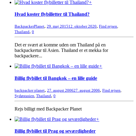
+
Hvad koster flybilletter til Thailand?
,
,
BackpackerPlanet
29. maj 2015
12. oktober 2020
Find rejsen
,
,
Thailand
0
Det er svært at komme uden om Thailand på en
backpackertur til Asien. Thailand er et mekka for
backpackere...
+
Billig flybillet til Bangkok – en lille guide
,
,
backpacker planet
27. august 2006
27. august 2006
Find rejsen
,
,
Sydøstasien
,
Thailand
0
Rejs billigt med Backpacker Planet
+
Billig flybillet til Prag og seværdigheder