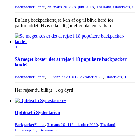
,
,
,
BackpackerPlanet
26. marts 2018
28. juni 2018
Thailand
,
Undervejs
0
En lang backpackerrejse kan af og til blive hård for
parforholdet. Hvis ikke alt går efter planen, så kan...
+
Så meget koster det at rejse i 18 populære backpacker-
lande!
,
,
,
BackpackerPlanet
11. februar 2010
12. oktober 2020
Undervejs
1
Her rejser du billigt ... og dyrt!
+
Opførsel i Sydøstasien
,
,
BackpackerPlanet
3. marts 2014
12. oktober 2020
Thailand
,
,
Undervejs
,
Sydøstasien
2