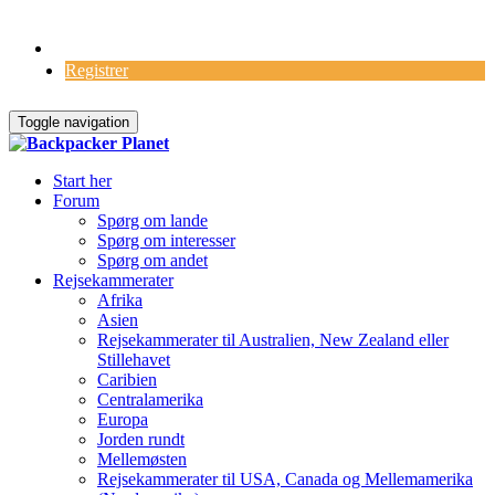
Log Ind
Registrer
Toggle navigation
Start her
Forum
Spørg om lande
Spørg om interesser
Spørg om andet
Rejsekammerater
Afrika
Asien
Rejsekammerater til Australien, New Zealand eller
Stillehavet
Caribien
Centralamerika
Europa
Jorden rundt
Mellemøsten
Rejsekammerater til USA, Canada og Mellemamerika