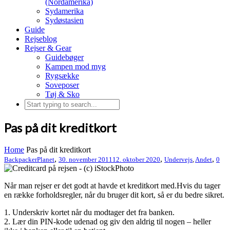
(Nordamerika)
Sydamerika
Sydøstasien
Guide
Rejseblog
Rejser & Gear
Guidebøger
Kampen mod myg
Rygsække
Soveposer
Tøj & Sko
Pas på dit kreditkort
Home
Pas på dit kreditkort
,
,
,
BackpackerPlanet
30. november 2011
12. oktober 2020
Undervejs
,
Andet
0
Når man rejser er det godt at havde et kreditkort med.Hvis du tager
en række forholdsregler, når du bruger dit kort, så er du bedre sikret.
1. Underskriv kortet når du modtager det fra banken.
2. Lær din PIN-kode udenad og giv den aldrig til nogen – heller