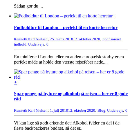
Sådan gør du ...
+
Fodboldtur til London – perfekt til en korte herretur
,
,
Kenneth Karl Nielsen
25. marts 2018
12. oktober 2020
Sponsoreret
,
indhold
,
Undervejs
0
En miniferie i London eller en anden europæisk storby er en
perfekt måde at holde den værste rejsefeber nede,...
+
Spar penge på byture og alkohol på rejsen – her er 8 gode
råd
,
,
,
Kenneth Karl Nielsen
1. juli 2019
12. oktober 2020
Blog
,
Undervejs
0
Vi kan lige så godt erkende det: Alkohol fylder en del i de
fleste backpackeres budget, så det er...