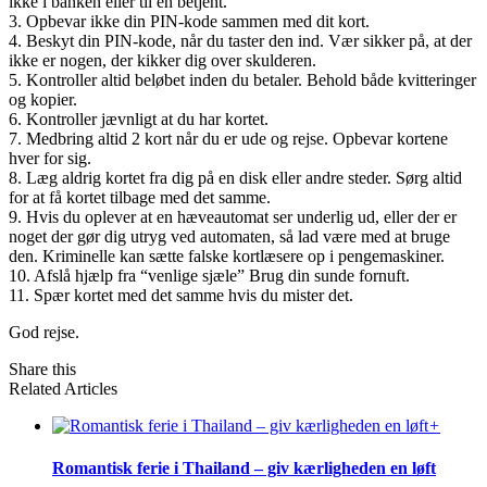
ikke i banken eller til en betjent.
3. Opbevar ikke din PIN-kode sammen med dit kort.
4. Beskyt din PIN-kode, når du taster den ind. Vær sikker på, at der
ikke er nogen, der kikker dig over skulderen.
5. Kontroller altid beløbet inden du betaler. Behold både kvitteringer
og kopier.
6. Kontroller jævnligt at du har kortet.
7. Medbring altid 2 kort når du er ude og rejse. Opbevar kortene
hver for sig.
8. Læg aldrig kortet fra dig på en disk eller andre steder. Sørg altid
for at få kortet tilbage med det samme.
9. Hvis du oplever at en hæveautomat ser underlig ud, eller der er
noget der gør dig utryg ved automaten, så lad være med at bruge
den. Kriminelle kan sætte falske kortlæsere op i pengemaskiner.
10. Afslå hjælp fra “venlige sjæle” Brug din sunde fornuft.
11. Spær kortet med det samme hvis du mister det.
God rejse.
Share this
Related Articles
+
Romantisk ferie i Thailand – giv kærligheden en løft