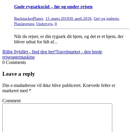
Gode rygsæksråd – før og under rejsen
,
,
BackpackerPlanet
15. marts 2019
30. april 2019
Grej og gadgets
,
,
Planlægning
,
Undervejs
0
Når du rejser, er din rygsæk dit hjem, og det er et hjem, der
bliver udsat for lidt af...
Billig flybillet - find den her!
Travelmarket - den brede
rejsesøgemaskine
0 Comments
Leave a reply
Din e-mailadresse vil ikke blive publiceret.
Krævede felter er
markeret med
*
Comment