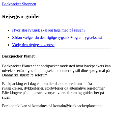
Backpacker Shoppen
Rejsegear guider
Hvor stor rygsæk skal jeg tage med på rejsen?
Sådan vælger du den rigtige rygsæk + og en rygsækstest
Vælg den rigtige sovepose
Backpacker Planet
Backpacker Planet er et backpacker mødested hvor backpackers kan
udveksle erfaringer, finde rejsekammerater og stil dine spørgsmål på
Danmarks største rejseforum.
Backpacking er i dag et term der dækker bredt om alt fra
rygsækrejser, dykkerferier, storbyferier og alternative rejseformer.
Bliv klogere på dit næste eventyr i vores forum og guides her på
siden.
For kontakt kan vi kontaktes på kontakt@backpackerplanet.dk.