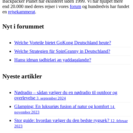
Backpacker Planet har eksisteret siden 1999. Vi har hjulpet mere
end 20.000 med deres rejser i vores
forum
og hundredvis har fundet
en
rejsekammerat
.
Nyt i forummet
Welche Vorteile bietet GoKong Deutschland heute?
Welche Strategien für SpinGranny in Deutschland?
Hansı idman tədbirləri ən yaddaqalandır?
Nyeste artikler
Nødradio – sådan vælger du en nødradio til outdoor og
overlevelse
3. september 2024
Glamping: En luksuriøs fusion af natur og komfort
14.
november 2023
Stor guide: hvordan vælger du den bedste rygsæk?
12. februar
2023