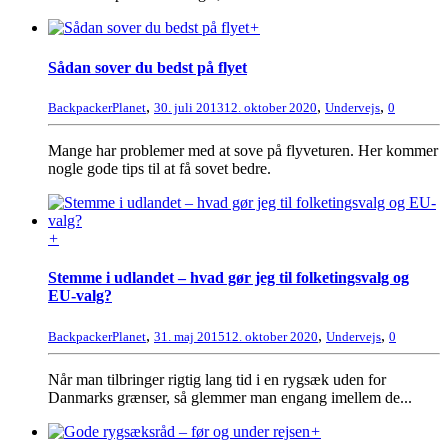
+
Sådan sover du bedst på flyet
,
,
,
BackpackerPlanet
30. juli 2013
12. oktober 2020
Undervejs
0
Mange har problemer med at sove på flyveturen. Her kommer
nogle gode tips til at få sovet bedre.
+
Stemme i udlandet – hvad gør jeg til folketingsvalg og
EU-valg?
,
,
,
BackpackerPlanet
31. maj 2015
12. oktober 2020
Undervejs
0
Når man tilbringer rigtig lang tid i en rygsæk uden for
Danmarks grænser, så glemmer man engang imellem de...
+